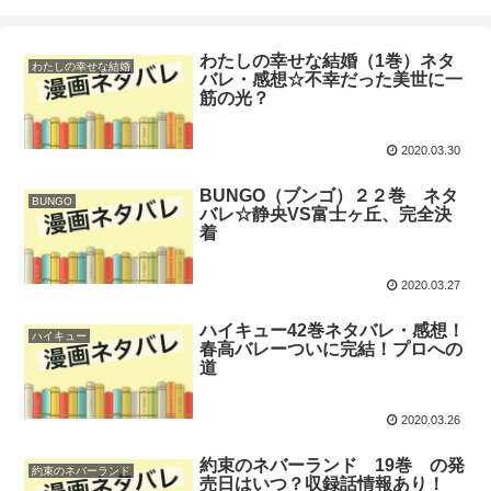
わたしの幸せな結婚（1巻）ネタ
わたしの幸せな結婚
バレ・感想☆不幸だった美世に一
筋の光？
2020.03.30
BUNGO（ブンゴ）２２巻 ネタ
BUNGO
バレ☆静央VS富士ヶ丘、完全決
着
2020.03.27
ハイキュー42巻ネタバレ・感想！
ハイキュー
春高バレーついに完結！プロへの
道
2020.03.26
約束のネバーランド 19巻 の発
約束のネバーランド
売日はいつ？収録話情報あり！