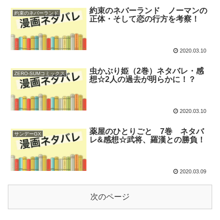
約束のネバーランド ノーマンの
約束のネバーランド
正体・そして恋の行方を考察！
2020.03.10
虫かぶり姫（2巻）ネタバレ・感
ZERO-SUMコミックス
想☆2人の過去が明らかに！？
2020.03.10
薬屋のひとりごと 7巻 ネタバ
サンデーGX
レ&感想☆武将、羅漢との勝負！
2020.03.09
次のページ