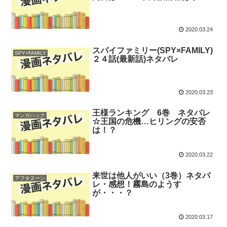
2020.03.24
スパイファミリー(SPY×FAMILY)
SPY×FAMILY
２４話(最新話)ネタバレ
2020.03.23
王様ランキング 6巻 ネタバレ
マンガハック
☆王国の危機…ヒリングの安否
は！？
2020.03.22
来世は他人がいい（3巻）ネタバ
アフタヌーン
レ・感想！霧島のようす
が・・・？
2020.03.17