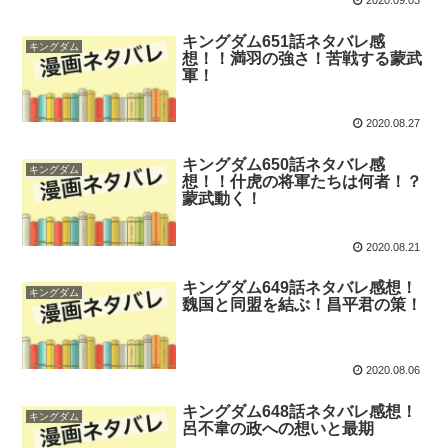
2020.09.03
キングダム651話ネタバレ感
キングダム
想！！満羽の強さ！苦戦する蒙武
軍！
2020.08.27
キングダム650話ネタバレ感
キングダム
想！！什虎の将軍たちは何者！？
蒙武動く！
2020.08.21
キングダム649話ネタバレ感想！
キングダム
魏国と同盟を結ぶ！昌平君の策！
2020.08.06
キングダム648話ネタバレ感想！
キングダム
呂不韋の政への想いと最期