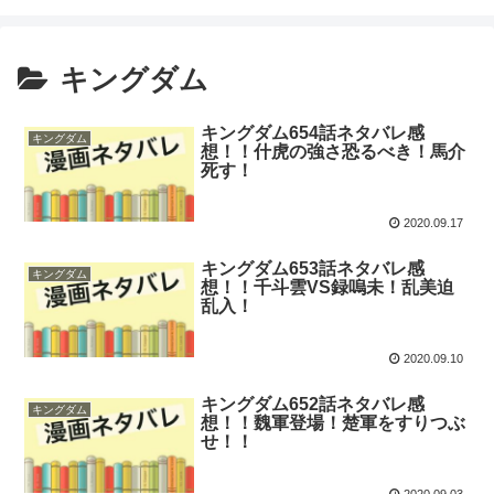
キングダム
キングダム654話ネタバレ感
キングダム
想！！什虎の強さ恐るべき！馬介
死す！
2020.09.17
キングダム653話ネタバレ感
キングダム
想！！千斗雲VS録嗚未！乱美迫
乱入！
2020.09.10
キングダム652話ネタバレ感
キングダム
想！！魏軍登場！楚軍をすりつぶ
せ！！