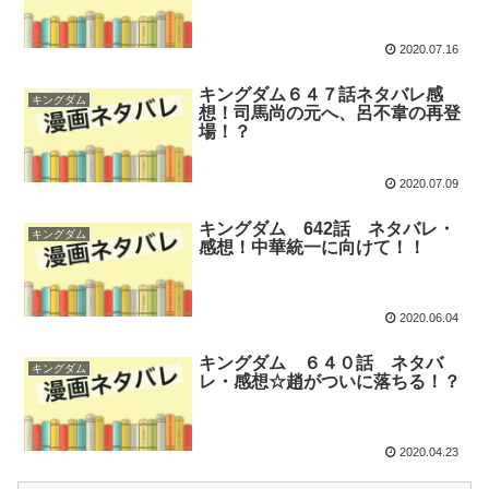
2020.07.16
キングダム６４７話ネタバレ感
キングダム
想！司馬尚の元へ、呂不韋の再登
場！？
2020.07.09
キングダム 642話 ネタバレ・
キングダム
感想！中華統一に向けて！！
2020.06.04
キングダム ６４０話 ネタバ
キングダム
レ・感想☆趙がついに落ちる！？
2020.04.23