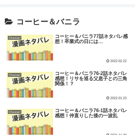
コーヒー＆バニラ
コーヒー＆バニラ77話ネタバレ感
Cheese!
想！卒業式の日には…
2022.02.22
コーヒー＆バニラ76-2話ネタバレ
Cheese!
感想！リサを巡る父息子との三角
関係！？
2022.01.23
コーヒー＆バニラ76-1話ネタバレ
Cheese!
感想！仲直りした後の一波乱