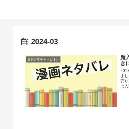
2024-03
魔
週刊少年チャンピオン
き
20
まし
売り
は入