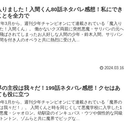
入りました！入間くん80話ネタバレ感想！私にでき
ことを全力で
17年3月から、週刊少年チャンピオンにて連載されている「魔入り
た！入間くん」。 働かないクズ両親に突然悪魔・サリバンの元へ
飛ばされてしまったお人好しな人間の少年・鈴木入間。サリバン
間を付き人のオペラと共に熱烈に受け入...
2024.03.16
界の主役は我々だ！199話ネタバレ感想！クセはあ
ても役に立つ
20年1月から、週刊少年チャンピオンにて連載されている「魔界の
は我々だ！」。 入間くんと時を同じくして悪魔学校に入学した1
悪魔・シャオロン。幼馴染のインキュバス・ウツや個性的な同級
トントン、ゾムらと共に魔界でビッグな...