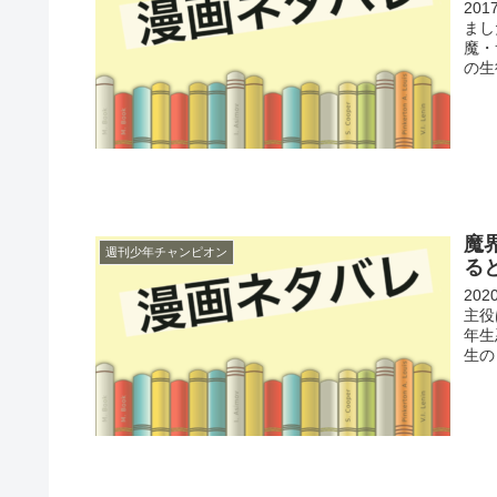
20
まし
魔・
の生
魔
週刊少年チャンピオン
る
20
主役
年生
生の