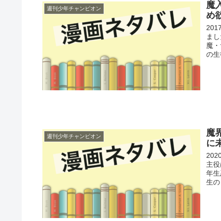
魔
週刊少年チャンピオン
め
20
まし
魔・
の生
魔
週刊少年チャンピオン
に
20
主役
年生
生の