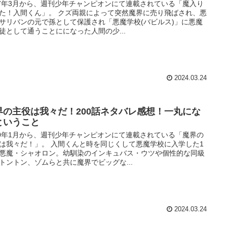
17年3月から、週刊少年チャンピオンにて連載されている「魔入り
た！入間くん」。 クズ両親によって突然魔界に売り飛ばされ、悪
サリバンの元で孫として保護され「悪魔学校(バビルス)」に悪魔
徒として通うことにになった人間の少...
2024.03.24
界の主役は我々だ！200話ネタバレ感想！一丸にな
ということ
20年1月から、週刊少年チャンピオンにて連載されている「魔界の
は我々だ！」。 入間くんと時を同じくして悪魔学校に入学した1
悪魔・シャオロン。幼馴染のインキュバス・ウツや個性的な同級
トントン、ゾムらと共に魔界でビッグな...
2024.03.24