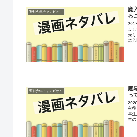
魔
週刊少年チャンピオン
る
20
まし
売り
は入
魔
週刊少年チャンピオン
っ
20
主役
年生
生の