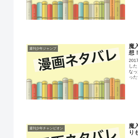
魔
週刊少年ジャンプ
想
20
した
なっ
った
魔
週刊少年チャンピオン
り