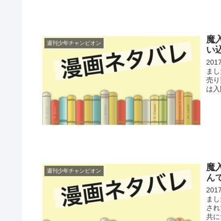
魔
週刊少年チャンピオン
い
20
まし
売り
は入
魔
週刊少年チャンピオン
ん
20
まし
され
共に