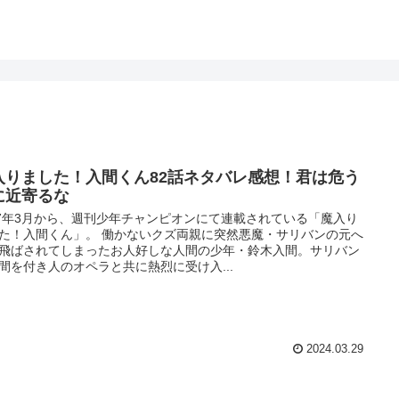
入りました！入間くん82話ネタバレ感想！君は危う
に近寄るな
17年3月から、週刊少年チャンピオンにて連載されている「魔入り
た！入間くん」。 働かないクズ両親に突然悪魔・サリバンの元へ
飛ばされてしまったお人好しな人間の少年・鈴木入間。サリバン
間を付き人のオペラと共に熱烈に受け入...
2024.03.29