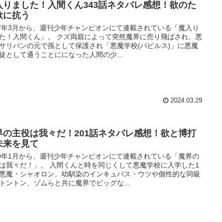
入りました！入間くん343話ネタバレ感想！欲のた
欲に抗う
17年3月から、週刊少年チャンピオンにて連載されている「魔入り
た！入間くん」。 クズ両親によって突然魔界に売り飛ばされ、悪
サリバンの元で孫として保護され「悪魔学校(バビルス)」に悪魔
徒として通うことにになった人間の少...
2024.03.29
界の主役は我々だ！201話ネタバレ感想！欲と博打
未来を見て
20年1月から、週刊少年チャンピオンにて連載されている「魔界の
は我々だ！」。 入間くんと時を同じくして悪魔学校に入学した1
悪魔・シャオロン。幼馴染のインキュバス・ウツや個性的な同級
トントン、ゾムらと共に魔界でビッグな...