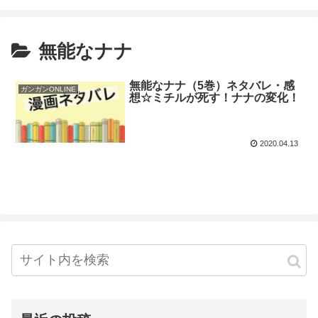
無能なナナ
無能なナナ（5巻）ネタバレ・感
ガンガンONLINE
想☆ミチルが死す！ナナの変化！
2020.04.13