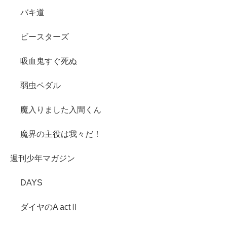
バキ道
ビースターズ
吸血鬼すぐ死ぬ
弱虫ペダル
魔入りました入間くん
魔界の主役は我々だ！
週刊少年マガジン
DAYS
ダイヤのA actⅡ