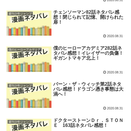
2020.08.31
チェンソーマン82話ネタバレ感
週刊少年ジャンプ
想！閉じられて記憶、開けられた
扉！
2020.08.31
僕のヒーローアカデミア282話ネ
僕のヒーローアカデミア
タバレ感想！イレイザーの負傷！
ギガントマキア北上！
2020.08.31
バーン・ザ・ウィッチ第2話ネタ
週刊少年ジャンプ
バレ感想！ドラゴン憑き事態は大
渦へ！
2020.08.31
ドクターストーンＤｒ．ＳＴＯＮ
週刊少年ジャンプ
Ｅ 163話ネタバレ感想！