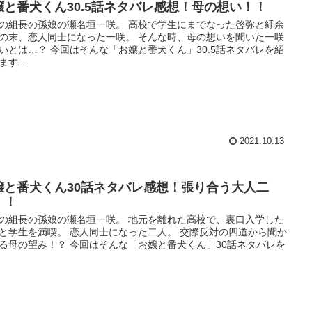
嬢と番犬くん30.5話ネタバレ感想！母の想い！！
の組長の孫娘の瀬名垣一咲。 高校で学生にまでなった啓弥と紆余
の末、恋人同士になった一咲。 そんな時、母の想いを聞いた一咲
いとは…？ 今回はそんな「お嬢と番犬くん」30.5話ネタバレを紹
す...
2021.10.13
嬢と番犬くん30話ネタバレ感想！張り合う大人二
！！
の組長の孫娘の瀬名垣一咲。 地元を離れた高校で、裏口入学した
と学生を満喫。 恋人同士になった二人。 交際反対の四道から聞か
る母の望み！？ 今回はそんな「お嬢と番犬くん」30話ネタバレを