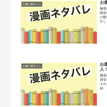
お
お嬢と番犬くん
極道
曲折
の願
介しま
お
お嬢と番犬くん
人
極道
啓弥
され
紹...