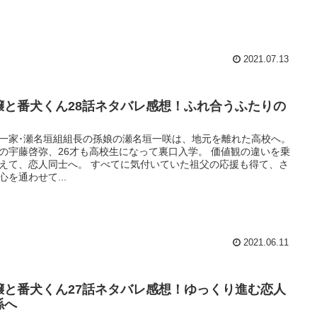
2021.07.13
嬢と番犬くん28話ネタバレ感想！ふれ合うふたりの
一家･瀬名垣組組長の孫娘の瀬名垣一咲は、地元を離れた高校へ。
の宇藤啓弥、26才も高校生になって裏口入学。 価値観の違いを乗
えて、恋人同士へ。 すべてに気付いていた祖父の応援も得て、さ
心を通わせて...
2021.06.11
嬢と番犬くん27話ネタバレ感想！ゆっくり進む恋人
係へ