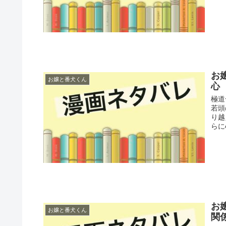
お
お嬢と番犬くん
心
極道
若頭
り越
らに
お
お嬢と番犬くん
関