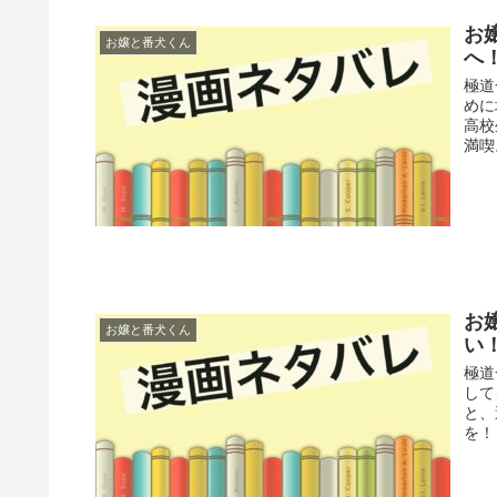
お
お嬢と番犬くん
へ
極道
めに
高校
満喫
お
お嬢と番犬くん
い
極道
して
と、
を！