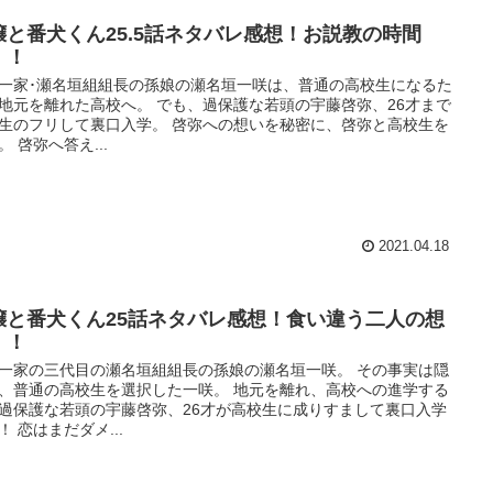
嬢と番犬くん25.5話ネタバレ感想！お説教の時間
！！
一家･瀬名垣組組長の孫娘の瀬名垣一咲は、普通の高校生になるた
地元を離れた高校へ。 でも、過保護な若頭の宇藤啓弥、26才まで
生のフリして裏口入学。 啓弥への想いを秘密に、啓弥と高校生を
。 啓弥へ答え...
2021.04.18
嬢と番犬くん25話ネタバレ感想！食い違う二人の想
！！
一家の三代目の瀬名垣組組長の孫娘の瀬名垣一咲。 その事実は隠
、普通の高校生を選択した一咲。 地元を離れ、高校への進学する
過保護な若頭の宇藤啓弥、26才が高校生に成りすまして裏口入学
！ 恋はまだダメ...