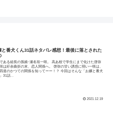
嬢と番犬くん31話ネタバレ感想！最後に落とされた
の
である組長の孫娘･瀬名垣一咲。 高あ校で学生にまで化けた啓弥
咲は紆余曲折の末、恋人関係へ。 啓弥の甘い誘惑に弱い一咲は、
四道のかつての関係を知ってーー！？ 今回はそんな「お嬢と番犬
31話...
2021.12.19