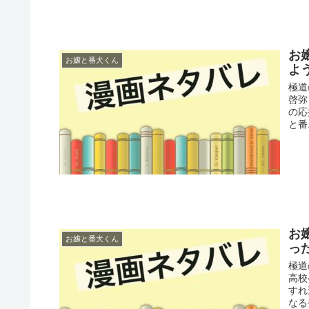
お
お嬢と番犬くん
よ
極道
啓弥
の応
と番.
お
お嬢と番犬くん
っ
極道
高校
すれ
なる