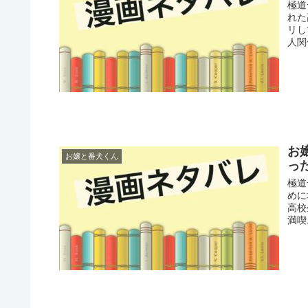
極道
れた
リし
人関
お
お嬢と番犬くん
っ
極道
めに
高校
満喫