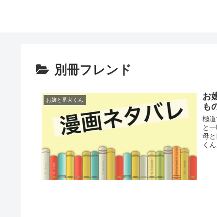
別冊フレンド
お
お嬢と番犬くん
も
極道
と一
母と
くん」