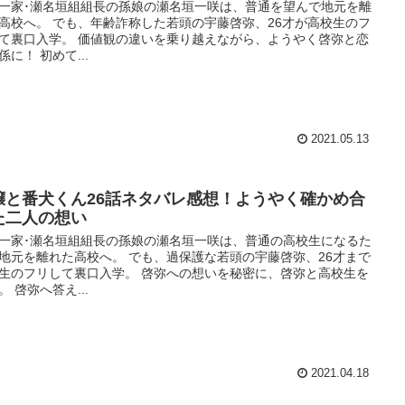
一家･瀬名垣組組長の孫娘の瀬名垣一咲は、普通を望んで地元を離
高校へ。 でも、年齢詐称した若頭の宇藤啓弥、26才が高校生のフ
て裏口入学。 価値観の違いを乗り越えながら、ようやく啓弥と恋
係に！ 初めて...
2021.05.13
嬢と番犬くん26話ネタバレ感想！ようやく確かめ合
た二人の想い
一家･瀬名垣組組長の孫娘の瀬名垣一咲は、普通の高校生になるた
地元を離れた高校へ。 でも、過保護な若頭の宇藤啓弥、26才まで
生のフリして裏口入学。 啓弥への想いを秘密に、啓弥と高校生を
。 啓弥へ答え...
2021.04.18