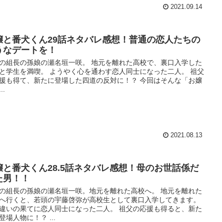
2021.09.14
嬢と番犬くん29話ネタバレ感想！普通の恋人たちの
うなデートを！
の組長の孫娘の瀬名垣一咲。 地元を離れた高校で、裏口入学した
と学生を満喫。 ようやく心を通わす恋人同士になった二人。 祖父
援も得て、新たに登場した四道の反対に！？ 今回はそんな「お嬢
..
2021.08.13
嬢と番犬くん28.5話ネタバレ感想！母のお世話係だ
た男！！
の組長の孫娘の瀬名垣一咲。地元を離れた高校へ。 地元を離れた
へ行くと、若頭の宇藤啓弥が高校生として裏口入学してきます。
違いの果てに恋人同士になった二人。 祖父の応援も得ると、新た
登場人物に！？ ...