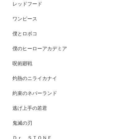
レッドフード
ワンピース
僕とロボコ
僕のヒーローアカデミア
呪術廻戦
灼熱のニライカナイ
約束のネバーランド
逃げ上手の若君
鬼滅の刃
Ｄｒ．ＳＴＯＮＥ