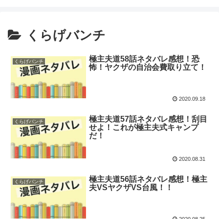
くらげバンチ
極主夫道58話ネタバレ感想！恐
くらげバンチ
怖！ヤクザの自治会費取り立て！
2020.09.18
極主夫道57話ネタバレ感想！刮目
くらげバンチ
せよ！これが極主夫式キャンプ
だ！
2020.08.31
極主夫道56話ネタバレ感想！極主
くらげバンチ
夫VSヤクザVS台風！！