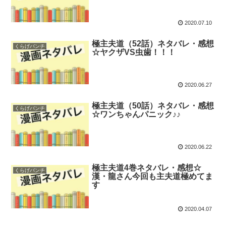
2020.07.10
極主夫道（52話）ネタバレ・感想
くらげバンチ
☆ヤクザVS虫歯！！！
2020.06.27
極主夫道（50話）ネタバレ・感想
くらげバンチ
☆ワンちゃんパニック♪♪
2020.06.22
極主夫道4巻ネタバレ・感想☆
くらげバンチ
漢・龍さん今回も主夫道極めてま
す
2020.04.07