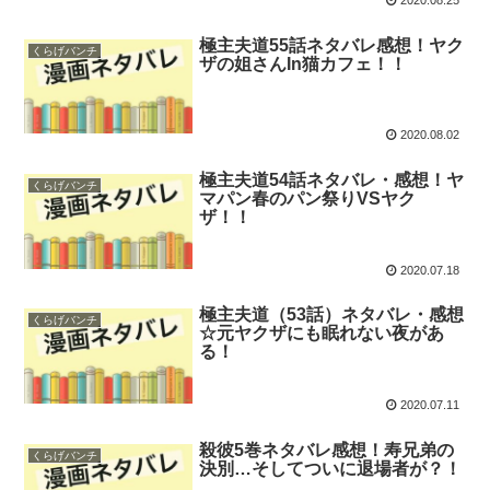
2020.08.25
極主夫道55話ネタバレ感想！ヤク
くらげバンチ
ザの姐さんIn猫カフェ！！
2020.08.02
極主夫道54話ネタバレ・感想！ヤ
くらげバンチ
マパン春のパン祭りVSヤク
ザ！！
2020.07.18
極主夫道（53話）ネタバレ・感想
くらげバンチ
☆元ヤクザにも眠れない夜があ
る！
2020.07.11
殺彼5巻ネタバレ感想！寿兄弟の
くらげバンチ
決別…そしてついに退場者が？！