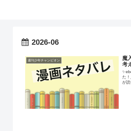
2026-06
魔
週刊少年チャンピオン
考
✨e
た！
が読