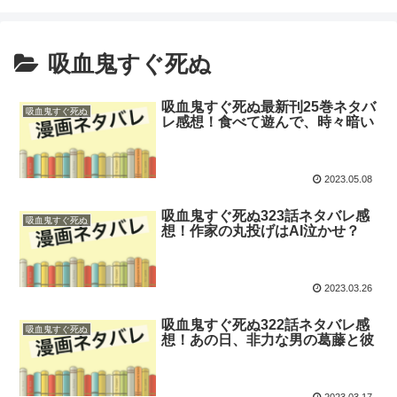
吸血鬼すぐ死ぬ
吸血鬼すぐ死ぬ最新刊25巻ネタバ
吸血鬼すぐ死ぬ
レ感想！食べて遊んで、時々暗い
2023.05.08
吸血鬼すぐ死ぬ323話ネタバレ感
吸血鬼すぐ死ぬ
想！作家の丸投げはAI泣かせ？
2023.03.26
吸血鬼すぐ死ぬ322話ネタバレ感
吸血鬼すぐ死ぬ
想！あの日、非力な男の葛藤と彼