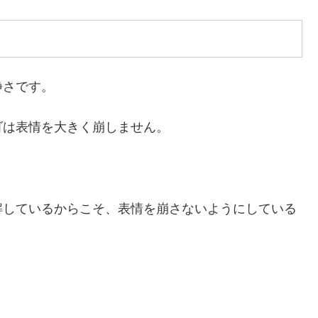
静さです。
ゴは表情を大きく崩しません。
解しているからこそ、表情を崩さないようにしている
。
。