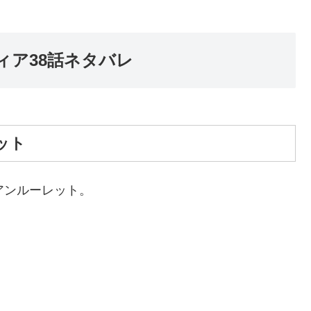
ィア38話ネタバレ
ット
アンルーレット。
う。