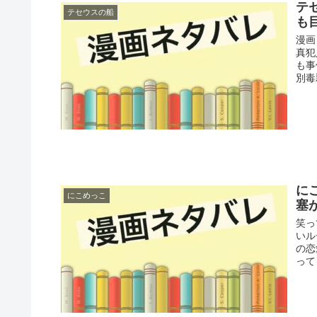
テ
テセウスの船
も
漫画
真犯
も事
別毒
に
にこめっこ
塞
笑っ
いル
の恋
って