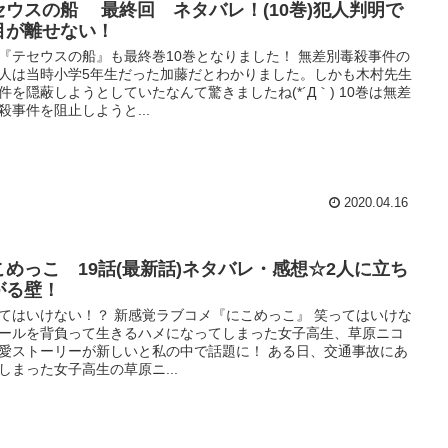
セウスの船 最終回 ネタバレ！(10巻)犯人判明で
目が離せない！
『テセウスの船』も最終巻10巻となりました！ 無差別毒殺事件の
人は当時小学5年生だった加藤だとわかりました。しかも木村先生
件を隠蔽しようとしていたなんて驚きましたね(*´Д｀) 10巻は無差
殺事件を阻止しようと...
2020.04.16
こめっこ 19話(最新話)ネタバレ・感想☆2人に立ち
がる壁！
てはいけない！？ 新感覚ラブコメ『にこめっこ』 笑ってはいけな
ールを背負って生きるハメになってしまった女子高生、草原ニコ
愛ストーリーが新しいと私の中で話題に！ ある日、交通事故にあ
しまった女子高生の草原ニ...