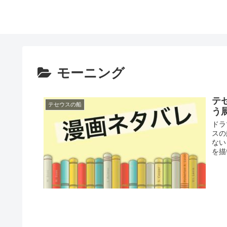
モーニング
テ
テセウスの船
う
ドラ
スの
ない
を描