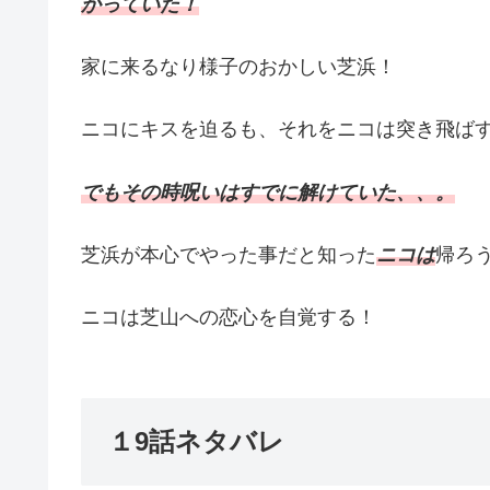
かっていた！
家に来るなり様子のおかしい芝浜！
ニコにキスを迫るも、それをニコは突き飛ば
でもその時呪いはすでに解けていた、、。
芝浜が本心でやった事だと知った
ニコは
帰ろ
ニコは芝山への恋心を自覚する！
１9話ネタバレ