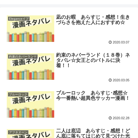
凪のお暇 あらすじ・感想！生き
Eleganceイブ
づらさを抱えた人におすすめ☆
2020.03.07
約束のネバーランド（１８巻）ネ
約束のネバーランド
タバレ☆女王とのバトルに決
着！！
2020.03.05
ブルーロック あらすじ･感想☆
ブルーロック
今一番熱い超異色サッカー漫画！
2020.02.28
二人は底辺 あらすじ・感想！ど
アフタヌーン
ん底に落ちてはじめて見つけた光