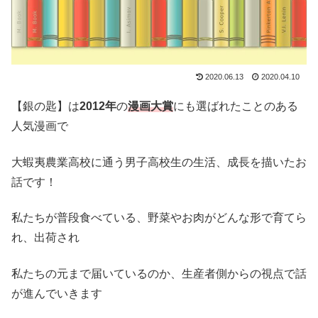
2020.06.13
2020.04.10
【銀の匙】は
2012年
の
漫画大賞
にも選ばれたことのある
人気漫画で
大蝦夷農業高校に通う男子高校生の生活、成長を描いたお
話です！
私たちが普段食べている、野菜やお肉がどんな形で育てら
れ、出荷され
私たちの元まで届いているのか、生産者側からの視点で話
が進んでいきます