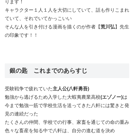
ります！
キャラクター１人１人を大切にしていて、話も作りこまれ
ていて、それでいてかっこいい
そんな人を引き付ける漫画を描くのが作者【
荒川弘
】先生
の印象です！！
銀の匙 これまでのあらすじ
受験戦争で疲れていた
主人公(八軒勇吾)
勉強から逃げるため入学した大蝦夷農業高校
(エゾノー)
は
今まで勉強一筋で学校生活を送ってきた八軒には驚きと発
見の連続だった
たくさんの仲間、学校での行事、家畜を通じての命の重み
色々な畜産を知る中で八軒は、自分の進む道を決め