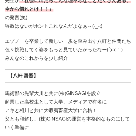
先生が
「社会に出たらこんな理不尽なことたくさんある、
今から慣れとけ！！」
の発言(笑)
容赦はないがホントこれなんだよなぁ～(-_-;)
エゾノーを卒業して新しい一歩を踏み出す八軒と仲間たち
色々挑戦してく姿をもっと見ていたかったなー(´;ω;｀)
みんなのこれからを少し紹介
【八軒 勇吾】
馬術部の先輩大川と共に(株)GINSAGIを設立
起業した高校生として大学、メディアで有名に
アキと相川と共に大蝦夷畜産大学に合格！
父とも和解し、(株)GINSAGIの運営を本格的なものにして
いく準備に