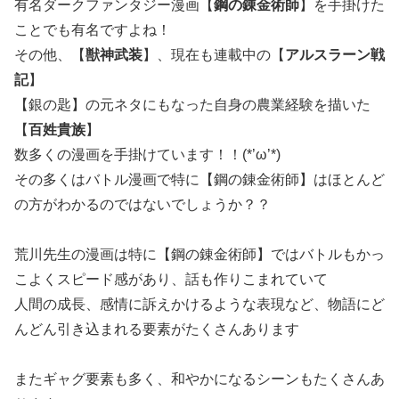
有名ダークファンタジー漫画【
鋼の錬金術師
】を手掛けた
ことでも有名ですよね！
その他、【
獣神武装
】、現在も連載中の【
アルスラーン戦
記
】
【銀の匙】の元ネタにもなった自身の農業経験を描いた
【
百姓貴族
】
数多くの漫画を手掛けています！！(*’ω’*)
その多くはバトル漫画で特に【鋼の錬金術師】はほとんど
の方がわかるのではないでしょうか？？
荒川先生の漫画は特に【鋼の錬金術師】ではバトルもかっ
こよくスピード感があり、話も作りこまれていて
人間の成長、感情に訴えかけるような表現など、物語にど
んどん引き込まれる要素がたくさんあります
またギャグ要素も多く、和やかになるシーンもたくさんあ