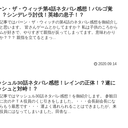
ーン・ザ・ウィッチ第4話ネタバレ感想！バルゴ覚
！？シンデレラ討伐！英雄の息子！？
記事ではバーン・ザ・ウィッチの第4話のネタバレ感想を御紹介し
と思います。 皆さんゲームとかしてますか？ 私は子供のころから
ムが好きで、やりすぎて親指が反ってしまってます。意味わかり
か？？？ 親指を立てるとまっ...
2020.09.14
ッシュル30話ネタバレ感想！レインの正体！？遂に
ッシュと対峙！？
記事ではマッシュル30話ネタバレ感想！を御紹介します。 参観日
に次のＰＴＡ役員のくじ引きをしました。・・・会長副会長にな
らもう最悪です・・・ 運よく逃れられることはできましたが、来
役員にはなってしまいました。田舎な...