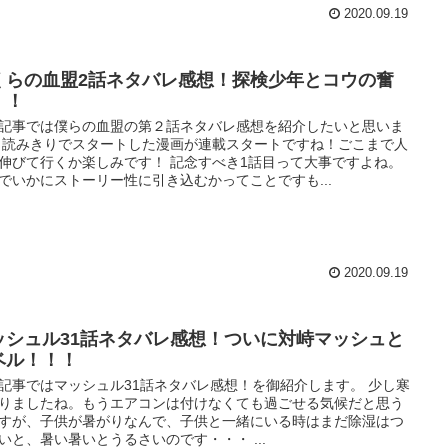
2020.09.19
くらの血盟2話ネタバレ感想！探検少年とコウの奮
！！
記事では僕らの血盟の第２話ネタバレ感想を紹介したいと思いま
 読みきりでスタートした漫画が連載スタートですね！ごこまで人
伸びて行くか楽しみです！ 記念すべき1話目って大事ですよね。
でいかにストーリー性に引き込むかってことですも...
2020.09.19
ッシュル31話ネタバレ感想！ついに対峙マッシュと
ベル！！！
記事ではマッシュル31話ネタバレ感想！を御紹介します。 少し寒
りましたね。もうエアコンは付けなくても過ごせる気候だと思う
すが、子供が暑がりなんで、子供と一緒にいる時はまだ除湿はつ
いと、暑い暑いとうるさいのです・・・ ...