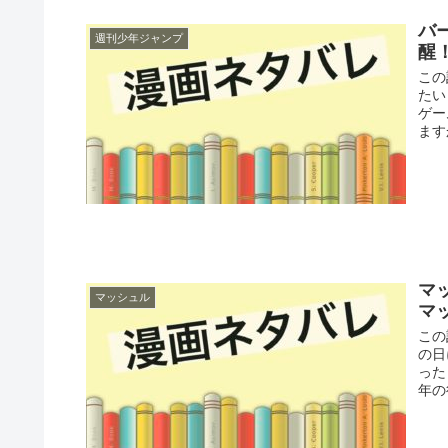
バ
週刊少年ジャンプ
醒
この
たい
ゲー
ます
マ
マッシュル
マ
この
の日
った
年の