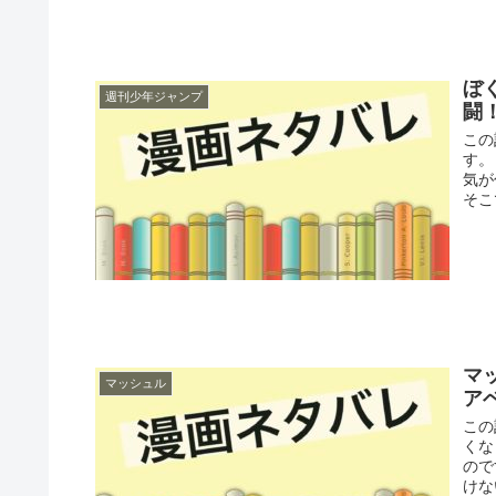
ぼ
週刊少年ジャンプ
闘
この
す。
気が
そこ
マ
マッシュル
ア
この
くな
ので
けな