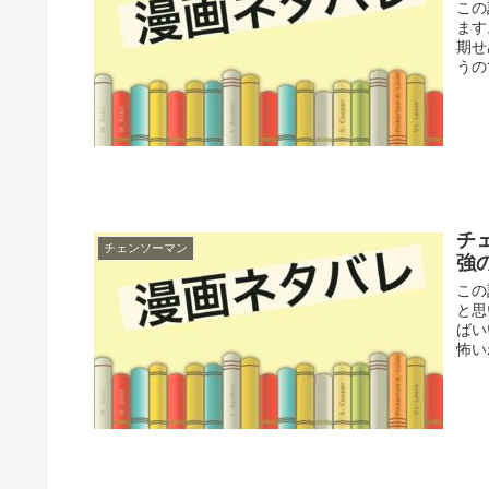
この
ます
期せ
うの
チ
チェンソーマン
強
この
と思
ばい
怖い