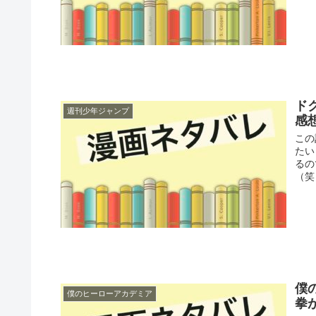
ド
週刊少年ジャンプ
感
この
たい
るの
（笑
僕
僕のヒーローアカデミア
拳