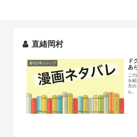
直緒岡村
ド
週刊少年ジャンプ
あ
この
を紹
方の
ん。