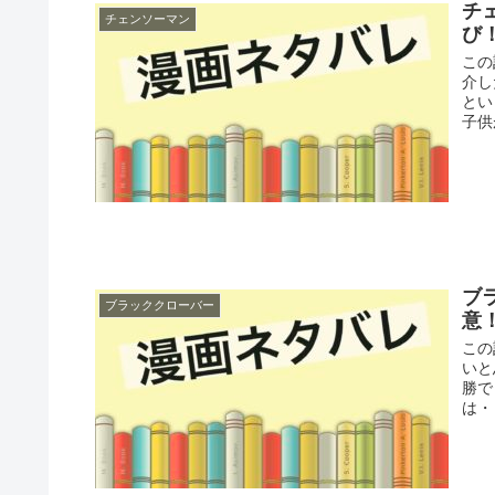
チ
チェンソーマン
び
この
介し
とい
子供
ブ
ブラッククローバー
意
この
いと
勝で
は・