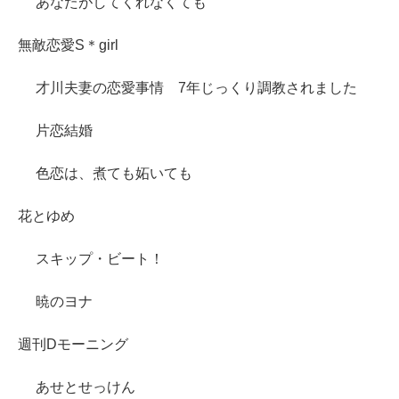
あなたがしてくれなくても
無敵恋愛S＊girl
才川夫妻の恋愛事情 7年じっくり調教されました
片恋結婚
色恋は、煮ても妬いても
花とゆめ
スキップ・ビート！
暁のヨナ
週刊Dモーニング
あせとせっけん