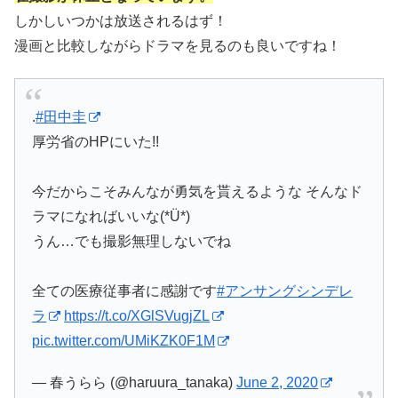
しかしいつかは放送されるはず！
漫画と比較しながらドラマを見るのも良いですね！
.
#田中圭
厚労省のHPにいた!!
今だからこそみんなが勇気を貰えるような そんなド
ラマになればいいな(*Ü*)
うん…でも撮影無理しないでね
全ての医療従事者に感謝です
#アンサングシンデレ
ラ
https://t.co/XGlSVugjZL
pic.twitter.com/UMiKZK0F1M
— 春うらら (@haruura_tanaka)
June 2, 2020