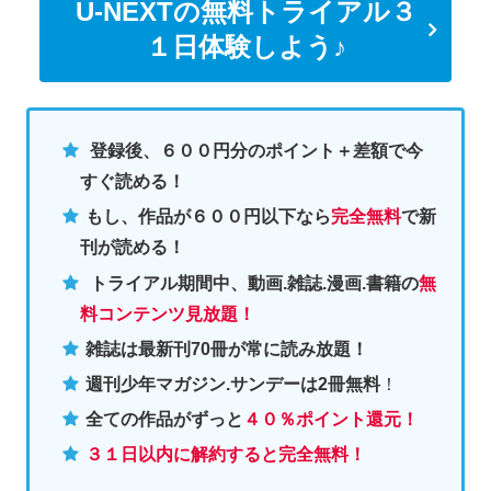
U-NEXTの無料トライアル３
１日体験しよう♪
登録後、６００円分のポイント＋差額で今
すぐ読める！
もし、作品が６００円以下なら
完全無料
で新
刊が読める！
トライアル期間中、動画.雑誌.漫画.書籍の
無
料コンテンツ見放題！
雑誌は最新刊70冊が常に読み放題！
週刊少年マガジン.サンデーは2冊無料
！
全ての作品がずっと
４０％ポイント還元
！
３１日以内に解約すると完全無料！