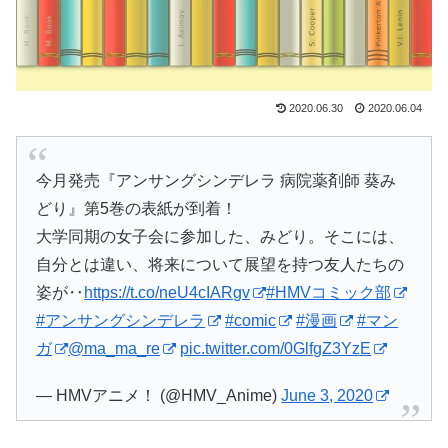
2020.06.30
2020.06.04
今月発売『アンサングシンデレラ 病院薬剤師 葵み
どり』第5巻の表紙が到着！
大学同期の女子会に参加した、みどり。そこには、
自分とは違い、将来について展望を持つ友人たちの
姿が‥
https://t.co/neU4cIARgv
#HMVコミック部
#アンサングシンデレラ
#comic
#漫画
#マン
ガ
@ma_ma_re
pic.twitter.com/0GlfgZ3YzE
— HMVアニメ！ (@HMV_Anime)
June 3, 2020