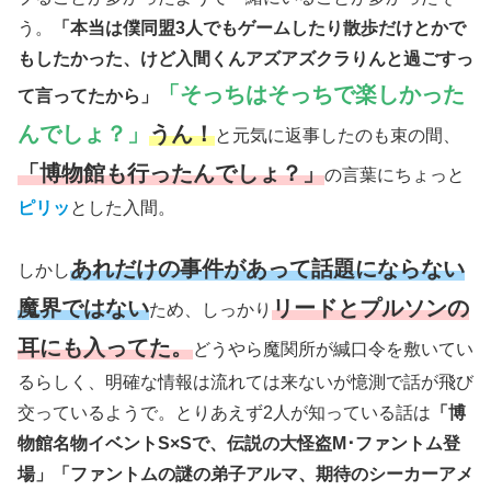
う。
「本当は僕同盟3人でもゲームしたり散歩だけとかで
もしたかった、けど入間くんアズアズクラりんと過ごすっ
「そっちはそっちで楽しかった
て言ってたから」
んでしょ？」
うん！
と元気に返事したのも束の間、
「博物館も行ったんでしょ？」
の言葉にちょっと
ピリッ
とした入間。
あれだけの事件があって話題にならない
しかし
魔界ではない
リードとプルソンの
ため、しっかり
耳にも入ってた。
どうやら魔関所が緘口令を敷いてい
るらしく、明確な情報は流れては来ないが憶測で話が飛び
交っているようで。とりあえず2人が知っている話は
「博
物館名物イベントS×Sで、伝説の大怪盗M･ファントム登
場」「ファントムの謎の弟子アルマ、期待のシーカーアメ