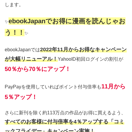
します。
ebookJapanでお得に漫画を読んじゃお
✨
う！！
✨
2022年11月からお得なキャンペーン
ebookJapanでは
が大幅リニューアル！
YahooID初回ログインの割引が
50％から70％にアップ！
11月から
PayPayを使用していればポイント付与倍率も
5％アップ！
さらに新刊を除く約113万点の作品がお得に買えるよう、
すべてのお客様に付与倍率を4％アップする「コミ
ックフライデー」キャンペーン実施！