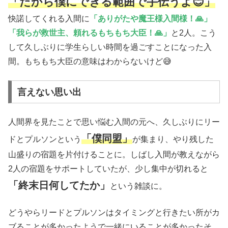
「だから僕にできる範囲で手伝うよ😊」
快諾してくれる入間に
「ありがたや魔王様入間様！🙏」
「我らが救世主、頼れるもちもち大臣！🙏」
と2人。こう
して久しぶりに学生らしい時間を過ごすことになった入
間。もちもち大臣の意味はわからないけど😅
言えない思い出
人間界を見たことで思い悩む入間の元へ、久しぶりにリー
「僕同盟」
ドとプルソンという
が集まり、やり残した
山盛りの宿題を片付けることに。しばし入間が教えながら
2人の宿題をサポートしていたが、少し集中が切れると
「終末日何してたか」
という雑談に。
どうやらリードとプルソンはタイミングと行きたい所がカ
ブることが多かったようで一緒にいることが多かったそ