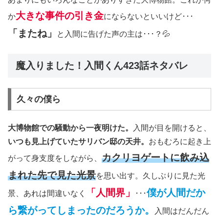
大きな事件の引き金
か
にならないといいけど･･･
「またね」
と入間に告げた声の主は･･･？💦
魔入りました！入間くん423話ネタバレ
久々の僕ら
大博物館での騒動から一夜明けた。
入間が目を開けると、
いつも見上げていたサリバン邸の天井。
おもむろに起き上
カクリヨゲートに飲み込
がって身支度をしながら、
まれた先で見た光景
を思い出す。久しぶりに見た光
「人間界」
僕が人間だか
景、あれは間違いなく
･･･
ら繋がってしまったのだろうか。
入間はだんだん