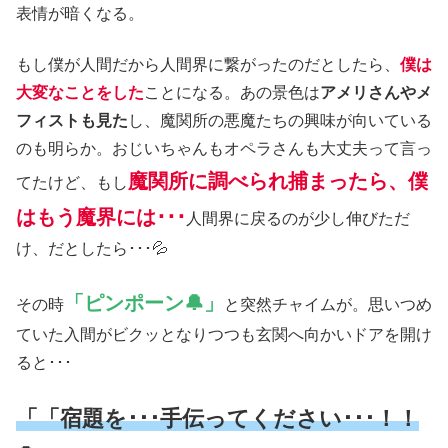
表情が暗くなる。
もし僕が人間だから人間界に繋がったのだとしたら、
僕は
大変なことをした
ことになる。あの景色は
アメリさんやメ
フィストも見た
し、魔関所の悪魔たちの興味が向いている
のも明らか。おじいちゃんもオペラさんも大丈夫って言っ
魔関所に調べられ捕まったら、僕
てたけど、もし
はもう魔界には･･･
人間界に戻るのが少し伸びただ
け、だとしたら･･･💦
「ピンポーン🔔」
その時
と突然チャイムが。思いつめ
ていた入間がビクッとなりつつも玄関へ向かいドアを開け
ると･･･
「「宿題を･･･手伝ってください･･･！！