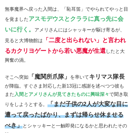
無事魔界へ戻った入間は、「恥耳笛」でやられてやっと目
アスモデウスとクララに真っ先に会
を覚ました
いに行く。
アメリさんにはシャッキーが駆け寄るが、
「二度と出られない」と言われ
見ると大博物館は
るカクリヨゲートから若い悪魔が生還
したと大
興奮の渦。
「魔関所爪隊」
キリマス隊長
そこへ突如
を率いて
が降臨。すぐさま対応した新13冠に感謝を述べつつ彼も
また
入間とアメリさんが見てきたものに興味深々
で聞き取
「まだ子供の2人が大変な目に
りをしようとする。
遭って戻ったばかり、まずは帰らせ休ませる
べき」
とシャッキーと一触即発になるかと思われたその