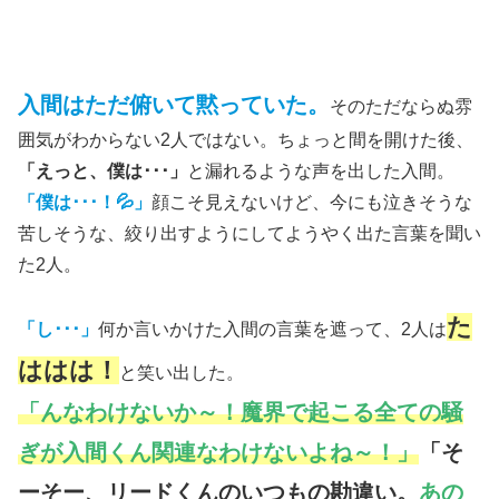
入間はただ俯いて黙っていた。
そのただならぬ雰
囲気がわからない2人ではない。ちょっと間を開けた後、
「えっと、僕は･･･」
と漏れるような声を出した入間。
「僕は･･･！💦」
顔こそ見えないけど、今にも泣きそうな
苦しそうな、絞り出すようにしてようやく出た言葉を聞い
た2人。
た
「し･･･」
何か言いかけた入間の言葉を遮って、2人は
ははは！
と笑い出した。
「んなわけないか～！魔界で起こる全ての騒
ぎが入間くん関連なわけないよね～！」
「そ
ーそー、リードくんのいつもの勘違い。
あの