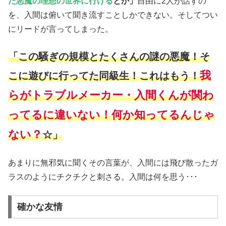
た悪魔の理想の世界に行ける
とか」
自由に2人が話すの
を、入間は俯いて聞き流すことしかできない。そしてつい
にリードが言ってしまった。
「この騒ぎの規模とたくさんの謎の悪魔！そ
我
こに遊びに行ってた同級生！これはもう！
らがトラブルメーカー・入間くんが関わ
ってるに違いない！何か知ってるんじゃ
ない？
☆」
あまりに無邪気に聞くその言葉が、入間には飛び散ったガ
ラスのようにチクチクと刺さる。入間は何を思う･･･
確かな友情