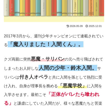
2026.05.09
2025.12.01
2017年3月から、週刊少年チャンピオンにて連載されてい
「魔入りました！入間くん」。
る
悪魔・サリバン
クズ両親に突然
の元へ売り飛ばされて
人間の少年・鈴木入間。
しまったお人好しな
サ
付き人オペラ
リバンは
と共に入間を孫として熱烈に受
「悪魔学校」
け入れ、自身が理事長を務める
に入間を
「正体がバレたら喰われ
入学させます。最初こそ
る」
と謙虚にしていた入間だが、様々な悪魔たちと苦楽