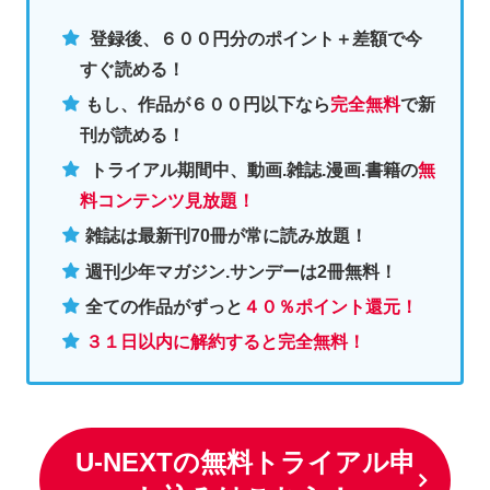
登録後、６００円分のポイント＋差額で今
すぐ読める！
もし、作品が６００円以下なら
完全無料
で新
刊が読める！
トライアル期間中、動画.雑誌.漫画.書籍の
無
料コンテンツ見放題！
雑誌は最新刊70冊が常に読み放題！
週刊少年マガジン.サンデーは2冊無料
！
全ての作品がずっと
４０％ポイント還元
！
３１日以内に解約すると完全無料！
U-NEXTの無料トライアル申