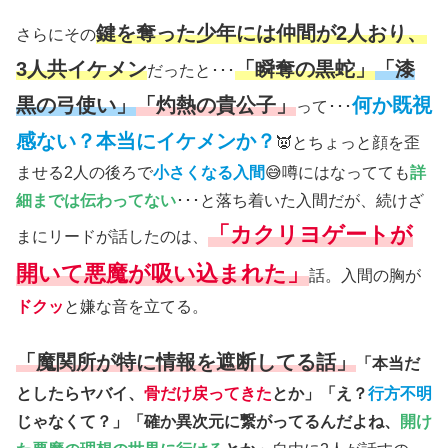
鍵を奪った少年には仲間が2人おり、
さらにその
3人共イケメン
「瞬奪の黒蛇」
「漆
だったと･･･
黒の弓使い」
「灼熱の貴公子」
何か既視
って･･･
感ない？本当にイケメンか？
👿とちょっと顔を歪
ませる2人の後ろで
小さくなる入間
😅噂にはなってても
詳
細までは伝わってない
･･･と落ち着いた入間だが、続けざ
「カクリヨゲートが
まにリードが話したのは、
開いて悪魔が吸い込まれた」
話。入間の胸が
ドクッ
と嫌な音を立てる。
「魔関所が特に情報を遮断してる話」
「本当だ
としたらヤバイ、
骨だけ戻ってきた
とか」「え？
行方不明
じゃなくて？」「確か異次元に繋がってるんだよね、
開け