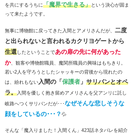
「魔界で生きる」
を共にするうちに
という決心が固ま
って来たようです。
二度
無事に博物館に戻ってきた入間とアメリさんだが、
と出られないと言われるカクリヨゲートから
生還
あの扉の先に何があった
したということで
か
、観客や博物館職員、魔関所職員の興味はもちきり。
若い2人を守ろうとしたシャッキーの背後から現れたの
入間の「
保護者
」
サリバンとオペ
は、紛れもない
ラ。
入間を優しく抱き留めアメリさんを父アンリに託し
なぜそんな悲しそうな
岐路へつくサリバンだが･･･
顔をしているの･･･？
💦
そんな「魔入りました！入間くん」423話ネタバレを紹介