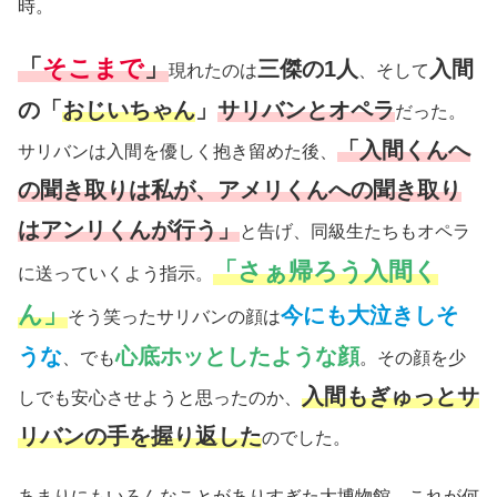
時。
「
そこまで
」
三傑の1人
入間
現れたのは
、そして
の「
おじいちゃん
」
サリバンとオペラ
だった。
「入間くんへ
サリバンは入間を優しく抱き留めた後、
の聞き取りは私が、アメリくんへの聞き取り
はアンリくんが行う」
と告げ、同級生たちもオペラ
「さぁ帰ろう入間く
に送っていくよう指示。
ん」
今にも大泣きしそ
そう笑ったサリバンの顔は
うな
心底ホッとしたような顔
、でも
。その顔を少
入間もぎゅっとサ
しでも安心させようと思ったのか、
リバンの手を握り返した
のでした。
あまりにもいろんなことがありすぎた大博物館。これが何