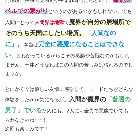
た場所、独特の雰囲気や生まれ育った地という、
ベルでの繋がり
というのがあるのかもしれない。でも
魔界が自分の居場所で
入間にとって
人間界は地獄
で
そのうち天国にしたい場所。
「人間なの
に」。
完全に悪魔になることはできな
本当は
い
、とわかっているからこその葛藤や苦悩なのかもしれ
ません。一体どうなればこの入間の苦しみは晴れるのでし
ょうか。
とにかく今は優しい友情に感謝して、リードたちがどんな
入間が魔界の
「普通の
体験をしたかが気になる所。
男子」でいる
ためにも、2人にも全力で悪魔でいても
らわなきゃね･･･！
次回も楽しみです！