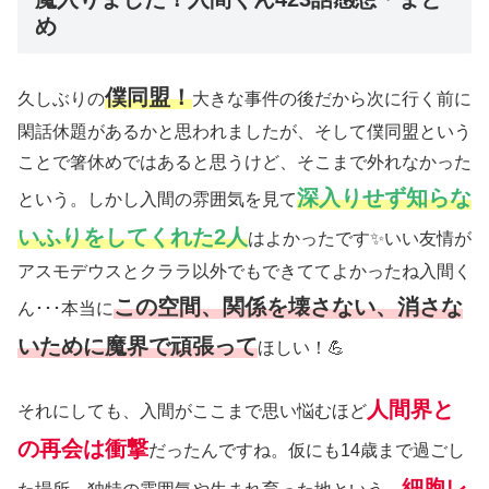
め
僕同盟！
久しぶりの
大きな事件の後だから次に行く前に
閑話休題があるかと思われましたが、そして僕同盟という
ことで箸休めではあると思うけど、そこまで外れなかった
深入りせず知らな
という。しかし入間の雰囲気を見て
いふりをしてくれた2人
はよかったです✨いい友情が
アスモデウスとクララ以外でもできててよかったね入間く
この空間、関係を壊さない、消さな
ん･･･本当に
いために魔界で頑張って
ほしい！💪
人間界と
それにしても、入間がここまで思い悩むほど
の再会は衝撃
だったんですね。仮にも14歳まで過ごし
細胞レ