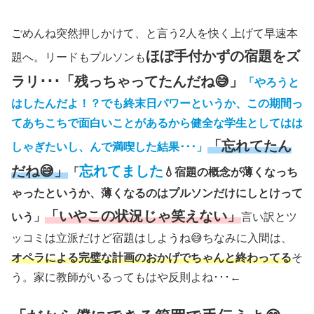
ごめんね突然押しかけて、と言う2人を快く上げて早速本
ほぼ手付かずの宿題をズ
題へ。リードもプルソンも
ラリ･･･「残っちゃってたんだね😅」
「やろうと
はしたんだよ！？でも終末日パワーというか、この期間っ
てあちこちで面白いことがあるから健全な学生としてはは
「忘れてたん
しゃぎたいし、んで満喫した結果･･･」
だね😅」
忘れてました
「
💧宿題の概念が薄くなっち
ゃったというか、薄くなるのはプルソンだけにしとけって
「いやこの状況じゃ笑えない」
いう」
言い訳とツ
ッコミは立派だけど宿題はしようね😅ちなみに入間は、
オペラによる完璧な計画のおかげでちゃんと終わってる
そ
う。家に教師がいるってもはや反則よね･･･←