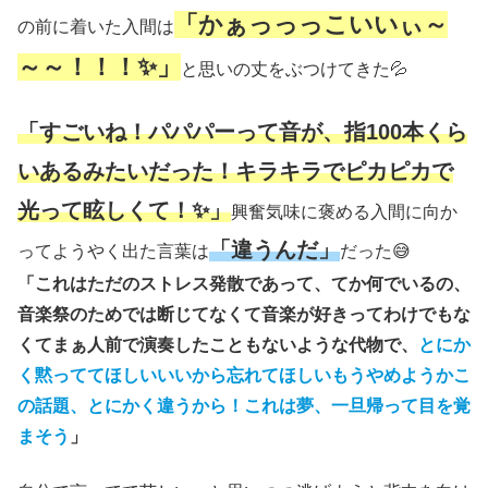
「かぁっっっこいいぃ～
の前に着いた入間は
～～！！！✨」
と思いの丈をぶつけてきた💦
「すごいね！パパパーって音が、指100本くら
いあるみたいだった！キラキラでピカピカで
光って眩しくて！✨」
興奮気味に褒める入間に向か
「違うんだ」
ってようやく出た言葉は
だった😅
「これはただのストレス発散であって、てか何でいるの、
音楽祭のためでは断じてなくて音楽が好きってわけでもな
くてまぁ人前で演奏したこともないような代物で、
とにか
く黙っててほしいいいから忘れてほしいもうやめようかこ
の話題、とにかく違うから！これは夢、一旦帰って目を覚
まそう
」