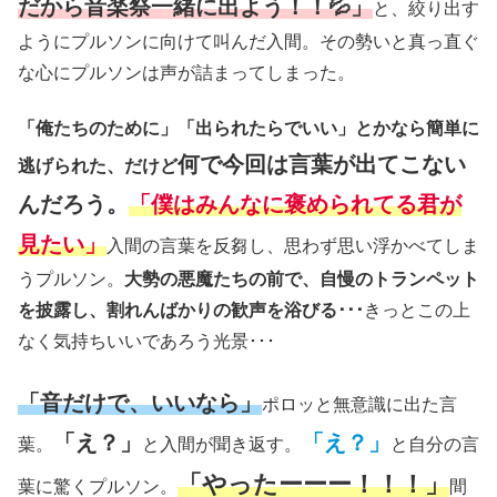
だから音楽祭一緒に出よう！！💦」
と、絞り出す
ようにプルソンに向けて叫んだ入間。その勢いと真っ直ぐ
な心にプルソンは声が詰まってしまった。
「俺たちのために」「出られたらでいい」とかなら簡単に
何で今回は言葉が出てこない
逃げられた、だけど
んだろう。
「僕はみんなに褒められてる君が
見たい」
入間の言葉を反芻し、思わず思い浮かべてしま
うプルソン。
大勢の悪魔たちの前で、自慢のトランペット
を披露し、割れんばかりの歓声を浴びる･･･
きっとこの上
なく気持ちいいであろう光景･･･
「音だけで、いいなら」
ポロッと無意識に出た言
「え？」
「え？」
葉。
と入間が聞き返す。
と自分の言
「やったーーー！！！」
葉に驚くプルソン。
間