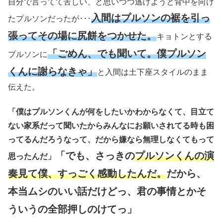
自分で言ってて苦しい、と思いつつ逃げようと背中を向け
入間はプルソンの裾を引っ
たプルソンだったが･･･
張ってその場に尻餅をつかせた。
キョトンとする
「ごめん、でも聞いて。僕プルソン
プルソンに
くんに謝らなきゃ」
と入間は土下座スタイルのまま
伝えた。
「僕はプルソンくんが何をしたいかわからなくて、目立て
ない家系だって聞いたからみんなにお願いされてる時も困
ってるんだろうなって、だから嫌なら無理しなくてもって
「でも、さっきの
プルソンくんの演
思ったんだ」
奏見て僕、すっごく感動したんだ。
だから、
本当ムシのいい話だけどっ、君の事情とかそ
ういうの全部押しのけてっ」