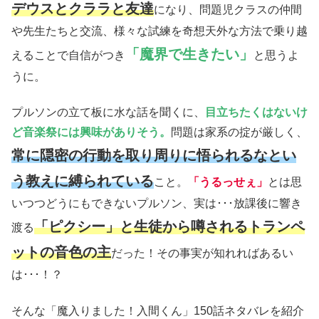
デウスとクララと友達
になり、問題児クラスの仲間
や先生たちと交流、様々な試練を奇想天外な方法で乗り越
「魔界で生きたい」
えることで自信がつき
と思うよ
うに。
プルソンの立て板に水な話を聞くに、
目立ちたくはないけ
ど音楽祭には興味がありそう。
問題は家系の掟が厳しく、
常に隠密の行動を取り周りに悟られるなとい
う教えに縛られている
こと。
「うるっせぇ」
とは思
いつつどうにもできないプルソン、実は･･･放課後に響き
「ピクシー」と生徒から噂されるトランペ
渡る
ットの音色の主
だった！その事実が知れればあるい
は･･･！？
そんな「魔入りました！入間くん」150話ネタバレを紹介