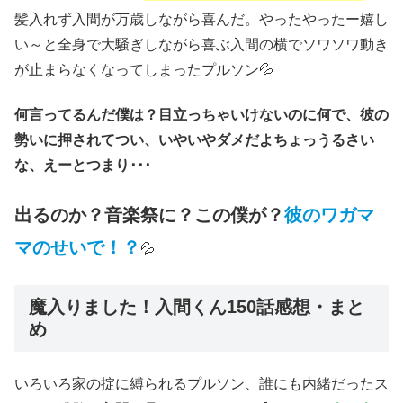
髪入れず入間が万歳しながら喜んだ。やったやったー嬉し
い～と全身で大騒ぎしながら喜ぶ入間の横でソワソワ動き
が止まらなくなってしまったプルソン💦
何言ってるんだ僕は？目立っちゃいけないのに何で、彼の
勢いに押されてつい、いやいやダメだよちょっうるさい
な、えーとつまり･･･
出るのか？音楽祭に？この僕が？
彼のワガマ
マのせいで！？
💦
魔入りました！入間くん150話感想・まと
め
いろいろ家の掟に縛られるプルソン、誰にも内緒だったス