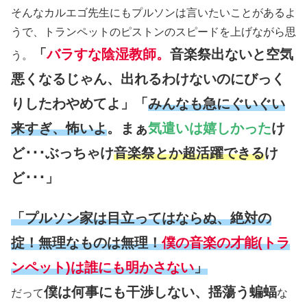
そんなカルエゴ先生にもプルソンは言いたいことがあるよ
うで、トランペットのピストンのスピードを上げながら思
「
バラすな陰湿教師。
音楽祭出ないと空気
う。
悪くなるじゃん、出れるわけないのにびっく
りしたわやめてよ」「
みんなも急にぐいぐい
来すぎ、怖いよ
。まぁ
気遣いは嬉しかった
け
ど･･･ぶっちゃけ
音楽祭とか超活躍できる
け
ど･･･」
「プルソン家は目立ってはならぬ、絶対の
掟！無理なものは無理！
僕の音楽の才能(トラ
ンペット)は誰にも明かさない
」
僕は何事にも干渉しない、揺蕩う蝙蝠
だって
な