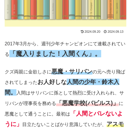
2024.09.20
2024.09.13
2017年3月から、週刊少年チャンピオンにて連載されてい
「魔入りました！入間くん」。
る
悪魔・サリバン
クズ両親に金欲しさに
の元へ売り飛ば
お人好しな
人間の少年・鈴木入
されてしまった
間。
入間はサリバンに孫として熱烈に受け入れられ、サ
「悪魔学校(バビルス)」
リバンが理事長を務める
に
「人間とバレないよ
悪魔として通うことに。最初は
うに」
アスモ
目立たないことばかり意識していたが、