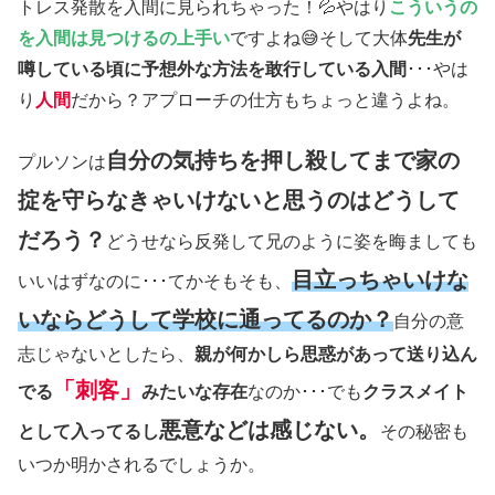
トレス発散を入間に見られちゃった！💦やはり
こういうの
を入間は見つけるの上手い
ですよね😅そして大体
先生が
噂している頃に予想外な方法を敢行している入間
･･･やは
り
人間
だから？アプローチの仕方もちょっと違うよね。
自分の気持ちを押し殺してまで家の
プルソンは
掟を守らなきゃいけないと思うのはどうして
だろう？
どうせなら反発して兄のように姿を晦ましても
目立っちゃいけな
いいはずなのに･･･てかそもそも、
いならどうして学校に通ってるのか？
自分の意
志じゃないとしたら、
親が何かしら思惑があって送り込ん
「刺客」
でる
みたいな存在
なのか･･･でも
クラスメイト
悪意などは感じない。
として入ってるし
その秘密も
いつか明かされるでしょうか。