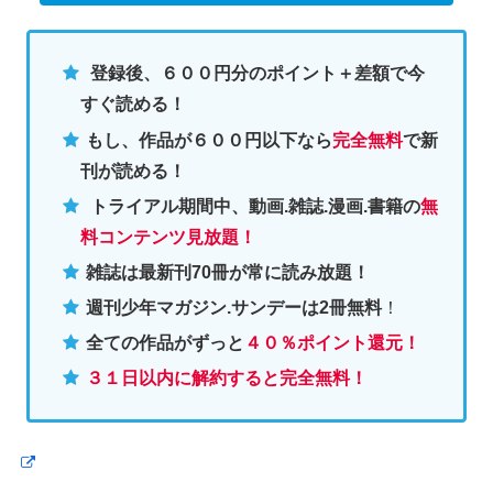
登録後、６００円分のポイント＋差額で今
すぐ読める！
もし、作品が６００円以下なら
完全無料
で新
刊が読める！
トライアル期間中、動画.雑誌.漫画.書籍の
無
料コンテンツ見放題！
雑誌は最新刊70冊が常に読み放題！
週刊少年マガジン.サンデーは2冊無料
！
全ての作品がずっと
４０％ポイント還元
！
３１日以内に解約すると完全無料！