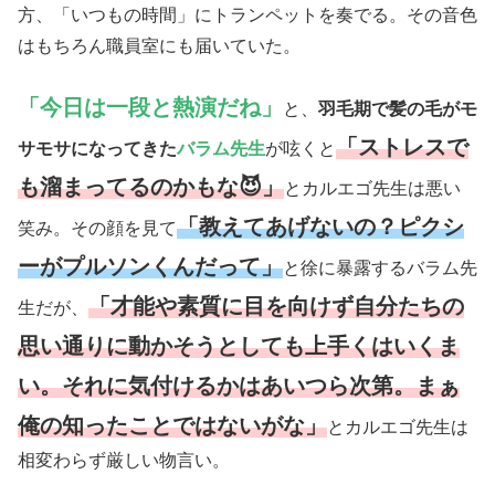
方、「いつもの時間」にトランペットを奏でる。その音色
はもちろん職員室にも届いていた。
「今日は一段と熱演だね」
と、
羽毛期で髪の毛がモ
「ストレスで
サモサになってきた
バラム先
生
が呟くと
も溜まってるのかもな😈」
とカルエゴ先生は悪い
「教えてあげないの？ピクシ
笑み。その顔を見て
ーがプルソンくんだって」
と徐に暴露するバラム先
「才能や素質に目を向けず自分たちの
生だが、
思い通りに動かそうとしても上手くはいくま
い。それに気付けるかはあいつら次第。まぁ
俺の知ったことではないがな」
とカルエゴ先生は
相変わらず厳しい物言い。