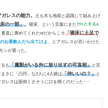
アガレスの能力。
土も木も地面と認識して組み上げ
床の一部」
。
寝床、という言葉にまた
ｿﾜｯとする4
「寝床に土足で
と素直に褒めてくれたwだからこそ
のお茶飲んだら出てけよ
、とアガレスが言いかけた
モンが遮った。
「魔獣がいる外に放り出すの可哀相」
するも
と言
「仲いいの？」
なまさに「凸凹」な2人に4人娘は
と
ガレスは面倒くさそうに口を開くのだった･･･