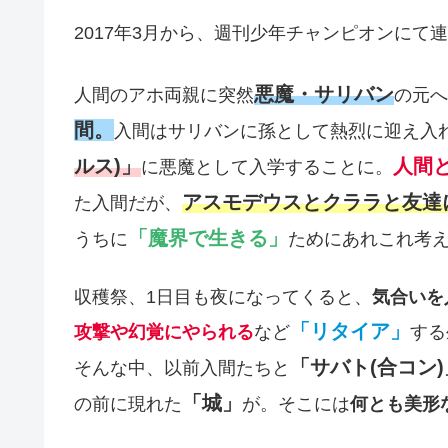
2017年3月から、週刊少年チャンピオンにて
悪魔・サリバン
人間のアホ両親に突然
の元へ
間。
入間はサリバンに孫として熱烈に迎え入
ルス)」
人間
に悪魔として入学することに。
アスモデウスとクララと友達
た入間だが、
「魔界で生きる」
うちに
ためにあれこれ考
収穫祭、1日目も夜になってくると、
気合いを
「リタイア」
攻撃や幻覚にやられる
など
する
「サバト(合コン
そんな中、以前入間たちと
「城」
の前に現れた
が。そこには
何とも美形