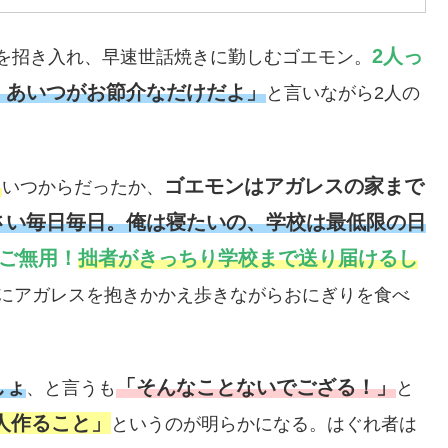
2人っ
娘を招き入れ、早速世話焼きに勤しむゴエモン。
。あいつがお節介なだけだよ」
と言いながら2人の
」
ゴエモンはアガレスの家まで
いつからだったか、
さい毎日毎日。俺は寝たいの、学校は最低限の日
ご無用！
拙者がきっちり学校まで送り届けるし
にアガレスを抱きかかえ歩きながらおにぎりを食べ
しょ
「そんなことないでござる！」
、と言うも
と
0人作ること」
というのが明らかになる。はぐれ者は