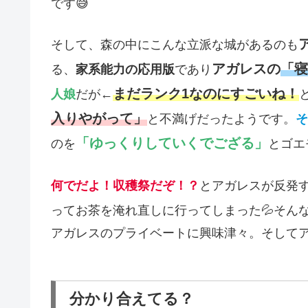
です😅
そして、森の中にこんな立派な城があるのも
アガレスの
「寝
る、
家系能力の応用版
であり
まだランク1なのにすごいね！
人娘
だが←
入りやがって」
と不満げだったようです。
そ
「ゆっくりしていくでござる」
のを
とゴエ
何でだよ！収穫祭だぞ！？
とアガレスが反発
ってお茶を淹れ直しに行ってしまった💦そん
アガレスのプライベートに興味津々。そしてア
分かり合えてる？