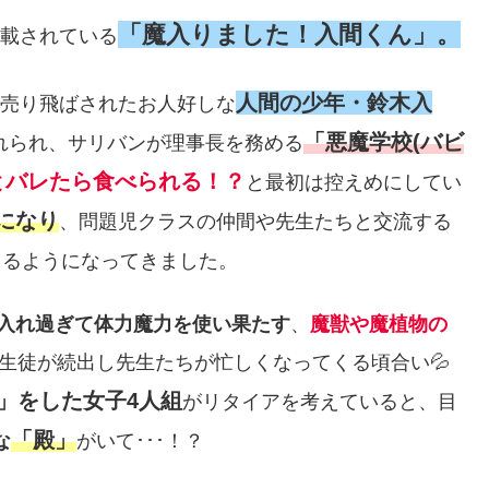
「魔入りました！入間くん」。
連載されている
人間の少年・鈴木入
売り飛ばされたお人好しな
「悪魔学校(バビ
れられ、サリバンが理事長を務める
とバレたら食べられる！？
と最初は控えめにしてい
になり
、問題児クラスの仲間や先生たちと交流する
えるようになってきました。
入れ過ぎて体力魔力を使い果たす
、
魔獣や魔植物の
生徒が続出し先生たちが忙しくなってくる頃合い💦
)」をした女子4人組
がリタイアを考えていると、目
「殿」
な
がいて･･･！？