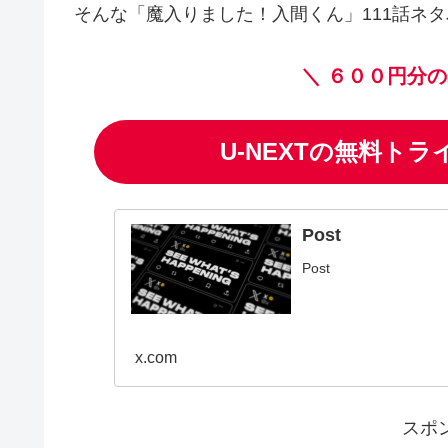
そんな「魔入りました！入間くん」111話ネ
＼
６００円分の
U-NEXTの無料ト
Post
Post
x.com
スポ