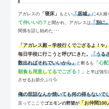
「寝床」
「居城」
アガレスの
もとい
に4人
て仲いいの？
「別に
と聞かれ、アガレスは
関係を話し始めた･･･
「アガレス殿～学校行くでござるよ！✨
毎日学校に行こうと呼びにきた。
「うる
数出ればそれでいいから」
「心配
と断るも
朝食も用意してる
でござる！」
と半ば強引
させるお節介ぶり💦
俺の世話なんか焼いても何の得もないで
「お仲間10
言ってここで
ゴエモンの野望が