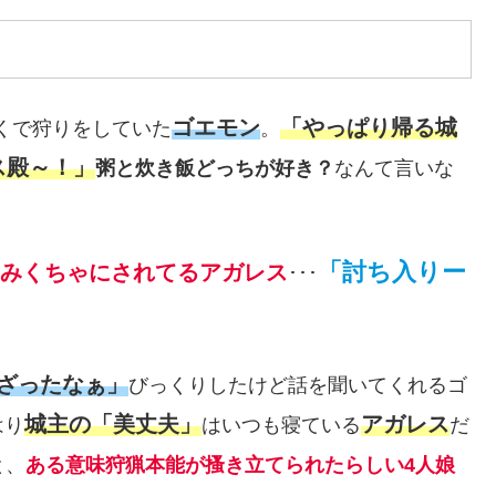
ゴエモン
「やっぱり帰る城
くで狩りをしていた
。
ス殿～！」
粥と炊き飯どっちが好き？
なんて言いな
「討ち入りー
みくちゃにされてるアガレス
･･･
ござったなぁ」
びっくりしたけど話を聞いてくれるゴ
城主の「美丈夫」
アガレス
はり
はいつも寝ている
だ
と、
ある意味狩猟本能が搔き立てられたらしい4人娘