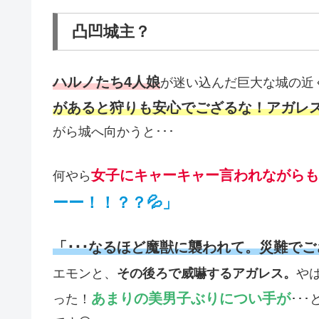
凸凹城主？
ハルノたち4人娘
が迷い込んだ巨大な城の近
があると狩りも安心でござるな！アガレ
がら城へ向かうと･･･
女子にキャーキャー言われながらも
何やら
ーー！！？？💦」
「･･･なるほど魔獣に襲われて。災難で
エモンと、
その後ろで威嚇するアガレス。
や
あまりの美男子ぶりについ手が
った！
･･･