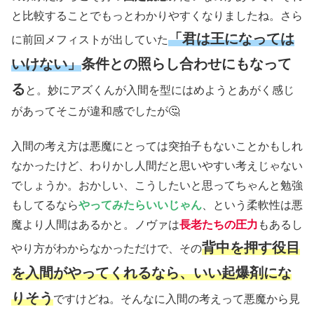
と比較することでもっとわかりやすくなりましたね。さら
「君は王になっては
に前回メフィストが出していた
いけない」
条件との照らし合わせにもなって
る
と。妙にアズくんが入間を型にはめようとあがく感じ
があってそこが違和感でしたが🤔
入間の考え方は悪魔にとっては突拍子もないことかもしれ
なかったけど、わりかし人間だと思いやすい考えじゃない
でしょうか。おかしい、こうしたいと思ってちゃんと勉強
もしてるなら
やってみたらいいじゃん
、という柔軟性は悪
魔より人間はあるかと。ノヴァは
長老たちの圧力
もあるし
背中を押す役目
やり方がわからなかっただけで、その
を入間がやってくれるなら、いい起爆剤にな
りそう
ですけどね。そんなに入間の考えって悪魔から見