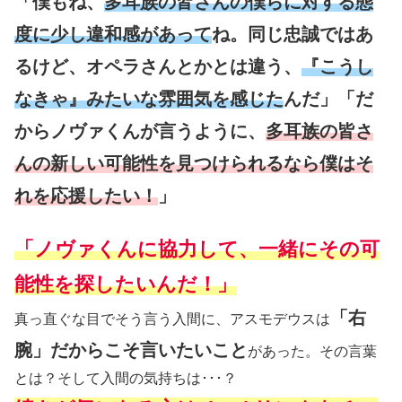
「僕もね、
多耳族の皆さんの僕らに対する態
度に少し違和感があって
ね。同じ忠誠ではあ
るけど、オペラさんとかとは違う、
『こうし
なきゃ』みたいな雰囲気を感じた
んだ」「だ
からノヴァくんが言うように、
多耳族の皆さ
んの新しい可能性を見つけられるなら僕はそ
れを応援したい！
」
「ノヴァくんに協力して、一緒にその可
能性を探したいんだ！」
「右
真っ直ぐな目でそう言う入間に、アスモデウスは
腕」だからこそ言いたいこと
があった。その言葉
とは？そして入間の気持ちは･･･？