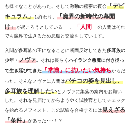
「デビ
も様々なことがあった。そして激動の秘密の夜会
キュラム」
「魔界の新時代の幕開
も終わり、
け」
「人間」
が起ころうとしている･･･。
の入間はそれ
でも魔界で生きるため悪魔と交流をしています。
入間が多耳族の王になることに断固反対してきた
多耳族の
ノヴァ
少年・
。
それは長らく
ハイランク悪魔に付き従っ
「常識」に抗いたい気持ち
て生き延びてきた
からだ
バチコの姿を見出し、
った。そんなノヴァに入間は
多耳族を理解したい
とノヴァに集落の案内をお願い
した。それを見届けてからようやく試験官としてチェック
見えざる
を始めるメフィスト。この試験を合格するには
「条件」
があった･･･！？