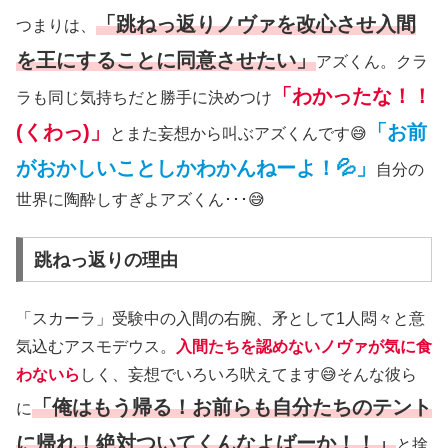
「跳ねっ返りノヴァを改心させ入間
つまりは、
を王にすることに同意させたい」
アズくん。クラ
「わかったな！！
ラも同じ気持ちだと勝手に決めつけ
(くわっ)」
「お前
とまた妄想から叫ぶアズくんです😅
がおかしいことしかわかんねーよ！💦」
自分の
世界に陶酔しすぎよアズくん･･･😅
跳ねっ返りの理由
「スカーラ」受験中の入間の右腕、矛として1人悶々と意
気込むアスモデウス。
入間たちを認めないノヴァが気に食
わないら
しく、妄想でいろいろ吠えてます😅そんな彼ら
「俺はもう帰る！お前らも自分たちのテント
に
に帰れ！絶対ついてくんなよばーか！！」
と捨