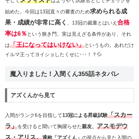
そして
はようやく試験官としてチェックを
求められる成
始めた。今回は13冠直々の審査のため
果・成績が非常に高く
合格
、13冠の裁量とはいえ
率は6％
という狭き門。実は見えざる条件があり、それ
「王になってはいけない」
は
というもの。あれだけ
イルマ王ってヨイショしたくせに･･･！？💦
魔入りました！入間くん355話ネタバレ
アズくんから見て
「スカー
入間がランク6を目指して
13冠による昇級試験
ラ」
アスモデウ
を受けると聞いて胸躍らせた
親友、
ス・アリス。
通称「アズくん」
の視点から見た入間の