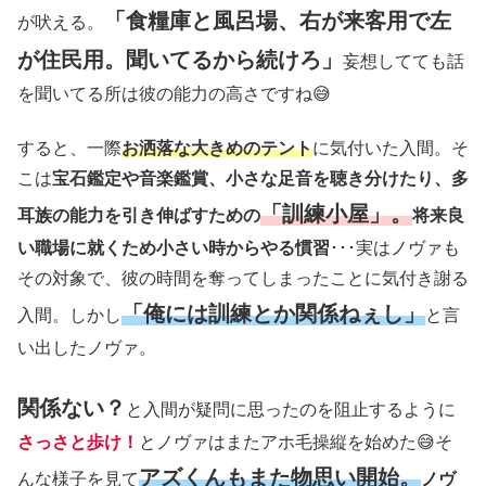
「食糧庫と風呂場、右が来客用で左
が吠える。
が住民用。聞いてるから続けろ」
妄想してても話
を聞いてる所は彼の能力の高さですね😅
すると、一際
お洒落な大きめのテント
に気付いた入間。そ
こは
宝石鑑定や音楽鑑賞、小さな足音を聴き分けたり、多
「訓練小屋」。
耳族の能力を引き伸ばすための
将来良
い職場に就くため小さい時からやる慣習
･･･実はノヴァも
その対象で、彼の時間を奪ってしまったことに気付き謝る
「俺には訓練とか関係ねぇし」
入間。しかし
と言
い出したノヴァ。
関係ない？
と入間が疑問に思ったのを阻止するように
さっさと歩け！
とノヴァはまたアホ毛操縦を始めた😅そ
アズくんもまた物思い開始。
んな様子を見て
ノヴ