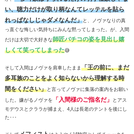
い、聴力だけが取り柄なんてレッテルを貼ら
れっぱなしじゃダメなんだ」
と、ノヴァなりの真
っ直ぐな悔しい気持ちにみんな黙ってしまった。が、入間
師匠バチコの姿を見出し嬉
だけは大切で大好きな
しくて笑ってしまった
😅
「王の前に、まだ
そして入間はノヴァを肩車したまま
多耳族のことをよく知らないから理解する時
間をください」
と言ってノヴァに集落の案内をお願い
「入間様のご指名だ」
した。嫌がるノヴァを
とアス
モデウスとクララが捕まえ、4人は長老のテントを後にし
た･･･
メフィスト