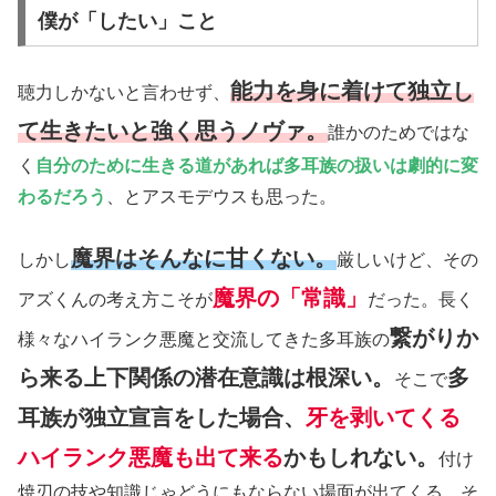
僕が「したい」こと
能力を身に着けて独立し
聴力しかないと言わせず、
て生きたいと強く思うノヴァ。
誰かのためではな
く
自分のために生きる道があれば多耳族の扱いは劇的に変
わるだろう
、とアスモデウスも思った。
魔界はそんなに甘くない。
しかし
厳しいけど、その
魔界の「常識」
アズくんの考え方こそが
だった。長く
繋がりか
様々なハイランク悪魔と交流してきた多耳族の
ら来る上下関係の潜在意識は根深い。
多
そこで
耳族が独立宣言をした場合、
牙を剥いてくる
ハイランク悪魔も出て来る
かもしれない。
付け
焼刃の技や知識じゃどうにもならない場面が出てくる。そ