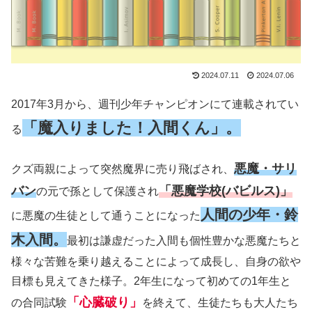
2024.07.11
2024.07.06
2017年3月から、週刊少年チャンピオンにて連載されてい
「魔入りました！入間くん」。
る
悪魔・サリ
クズ両親によって突然魔界に売り飛ばされ、
バン
「悪魔学校(バビルス)」
の元で孫として保護され
人間の少年・鈴
に悪魔の生徒として通うことになった
木入間。
最初は謙虚だった入間も個性豊かな悪魔たちと
様々な苦難を乗り越えることによって成長し、自身の欲や
目標も見えてきた様子。2年生になって初めての1年生と
「心臓破り」
の合同試験
を終えて、生徒たちも大人たち