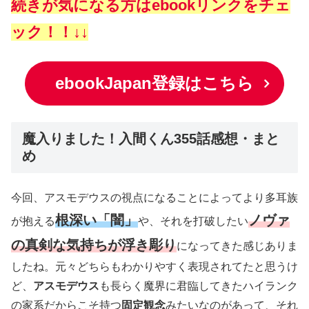
続きが気になる方はebookリンクをチェ
ック！！↓↓
ebookJapan登録はこちら
魔入りました！入間くん355話感想・まと
め
今回、アスモデウスの視点になることによってより多耳族
根深い「闇」
ノヴァ
が抱える
や、それを打破したい
の真剣な気持ちが浮き彫り
になってきた感じありま
したね。元々どちらもわかりやすく表現されてたと思うけ
ど、
アスモデウス
も長らく魔界に君臨してきたハイランク
の家系だからこそ持つ
固定観念
みたいなのがあって、それ