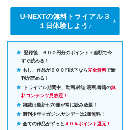
U-NEXTの無料トライアル３
１日体験しよう♪
登録後、６００円分のポイント＋差額で今
すぐ読める！
もし、作品が６００円以下なら
完全無料
で新
刊が読める！
トライアル期間中、動画.雑誌.漫画.書籍の
無
料コンテンツ見放題！
雑誌は最新刊70冊が常に読み放題！
週刊少年マガジン.サンデーは2冊無料
！
全ての作品がずっと
４０％ポイント還元
！