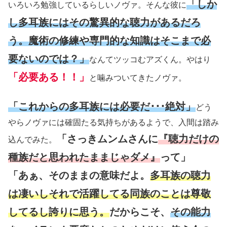
「しか
いろいろ勉強しているらしいノヴァ。そんな彼に
し多耳族にはその驚異的な聴力があるだろ
う。魔術の修練や専門的な知識はそこまで必
要ないのでは？」
なんてツッコむアズくん。やはり
「必要ある！！」
と噛みついてきたノヴァ。
「これからの多耳族には必要だ･･･絶対」
どう
やらノヴァには確固たる気持ちがあるようで、入間は踏み
「さっきムンムさんに
『聴力だけの
込んでみた。
種族だと思われたままじゃダメ』
って」
「あぁ、そのままの意味だよ。
多耳族の聴力
は凄いしそれで活躍してる同族のことは尊敬
してるし誇りに思う。
だからこそ、
その能力