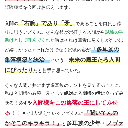
試験模様を今回はお伝えします。
「右腕」であり「矛」
入間の
であることを自負し誇
りに思うアズくん。そんな彼が崇拝する入間から
試験の手
助けとして呼んでくれた
時はそれは筆舌に尽くしがたいほ
「多耳族の
ど嬉しかった✨それだけでなく試験内容が
集落構築と統治」
未来の魔王たる入間
という、
にぴったり
だと勝手に思っていた。
そんな入間と共にまず多耳族のテントを見て周ることに。
私は入間様の右腕、矛として
絶対に入間様の役に立ってみ
入間様をこの集落の王にしてみせ
せる！必ずや
る！！
「聞いてんの
🔥と1人燃えているアズくんに
かそこのキラキラ！」
多耳族の少年・
ノヴァ
と