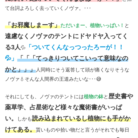
て台詞よろしく去っていくノヴァ。･･･
「お邪魔しまーす」
ただいまー、植物いっぱい！
と
遠慮なくノヴァのテントにドヤドヤ入ってく
る3人
「ついてくんなっつったろーが！！
💦
💦」
「「「てっきりついてこいって意味なの
かと」」」
人同時にそう返答して頭が痛くなりそうな
ノヴァ💧そんな人間界の王道みたいな･･･😅
歴史書や
それにしても、ノヴァのテントには
植物の鉢
と
薬草学、占星術など様々な魔術書がいっぱ
い。
読み込まれているし植物にも手がか
しかも
けてある。
貰いものや拾い物だと言うがそれでも毎日