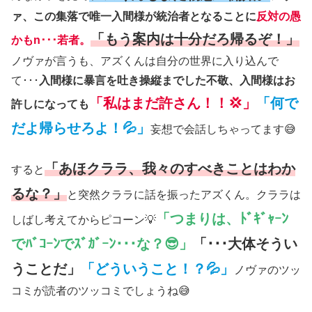
ァ、この集落で唯一入間様が統治者となることに
反対の愚
「もう案内は十分だろ帰るぞ！」
かもn･･･若者。
ノヴァが言うも、アズくんは自分の世界に入り込んで
て･･･
入間様に暴言を吐き操縦までした不敬、入間様はお
「私はまだ許さん！！💢」
「何で
許しになっても
だよ帰らせろよ！💦」
妄想で会話しちゃってます😅
「あほクララ、我々のすべきことはわか
すると
るな？」
と突然クララに話を振ったアズくん。クララは
「つまりは、ﾄﾞｷﾞｬｰﾝ
しばし考えてからピコーン💡
でﾊﾞｺｰﾝでｽﾞｶﾞｰﾝ･･･な？😎」
「･･･大体そうい
うことだ」
「どういうこと！？💦」
ノヴァのツッ
コミが読者のツッコミでしょうね😅