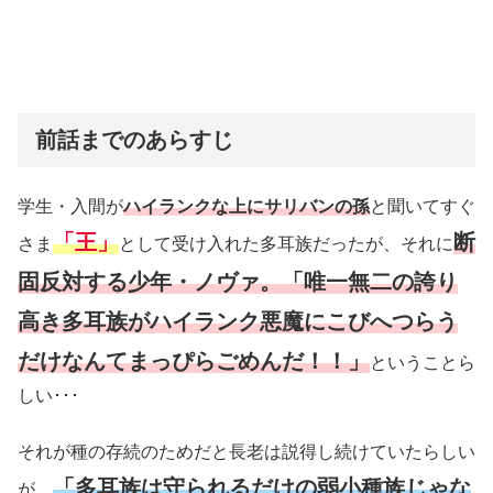
前話までのあらすじ
学生・入間が
ハイランクな上にサリバンの孫
と聞いてすぐ
「王」
断
さま
として受け入れた多耳族だったが、それに
固反対する少年・ノヴァ。「唯一無二の誇り
高き多耳族がハイランク悪魔にこびへつらう
だけなんてまっぴらごめんだ！！」
ということら
しい･･･
それが種の存続のためだと長老は説得し続けていたらしい
「多耳族は守られるだけの弱小種族じゃな
が、