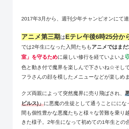
2017年3月から、週刊少年チャンピオンにて
アニメ第三期
Eテレ午後6時25分
か
は
では2年生になった入間たちも
アニメではまだ
室」を守るため
に厳しい修行を経ていよいよ
色と動き付で魔界を楽しんで下さいね☆そし
フラさんの顔を模したメニューなどが楽しめ
クズ両親によって突然魔界に売り飛ばされ、
ビルス)」
に悪魔の生徒として通うことににな
間も個性豊かな悪魔たちと様々な苦難を乗り
きた様子。2年生になって初めての1年生との