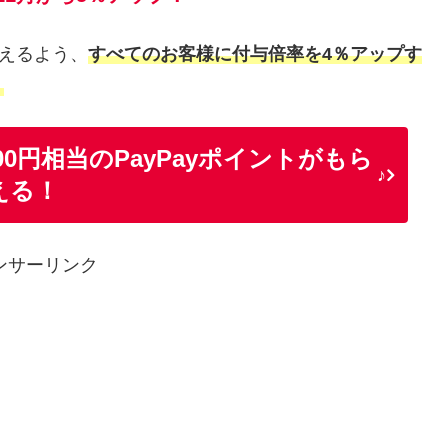
買えるよう、
すべてのお客様に付与倍率を4％アップす
！
00円相当のPayPayポイントがもら
♪
える！
ンサーリンク