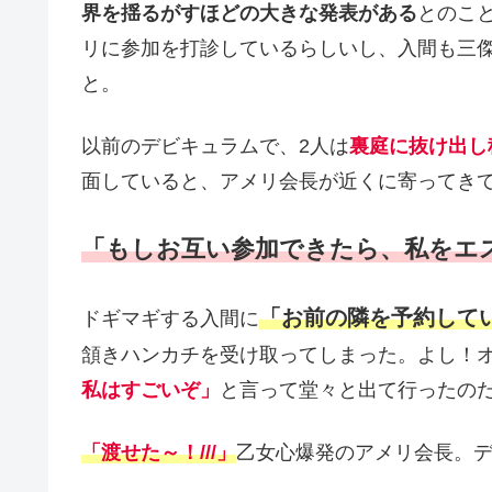
界を揺るがすほどの大きな発表がある
とのこ
リに参加を打診しているらしいし、入間も三
と。
以前のデビキュラムで、2人は
裏庭に抜け出し
面していると、アメリ会長が近くに寄ってき
「もしお互い参加できたら、私をエ
「お前の隣を予約して
ドギマギする入間に
頷きハンカチを受け取ってしまった。よし！
私はすごいぞ」
と言って堂々と出て行ったのだ
「渡せた～！///」
乙女心爆発のアメリ会長。デ