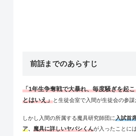
前話までのあらすじ
「1年生争奪戦で大暴れ、毎度騒ぎを起
とはいえ」
と生徒会室で入間が生徒会の参謀
しかし入間の所属する魔具研究師団に
入試首
ア
、
魔具に詳しいヤバシくん
が入ったことに