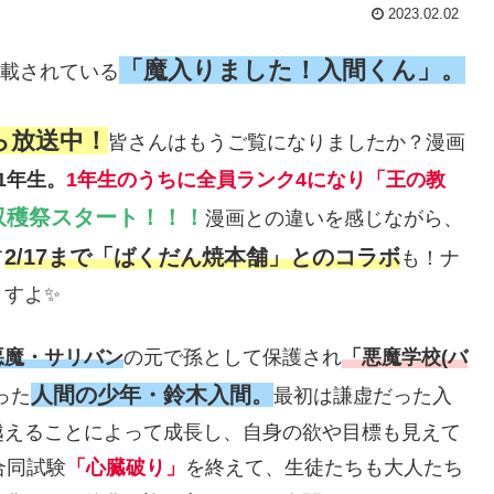
2023.02.02
「魔入りました！入間くん」。
連載されている
ら放送中！
皆さんはもうご覧になりましたか？漫画
1年生。
1年生のうちに全員ランク4になり「王の教
収穫祭スタート！！！
漫画との違いを感じながら、
2/17まで「ばくだん焼本舗」とのコラボ
て
も！ナ
ますよ✨
悪魔・サリバン
の元で孫として保護され
「悪魔学校(バ
人間の少年・鈴木入間。
った
最初は謙虚だった入
越えることによって成長し、自身の欲や目標も見えて
合同試験
「心臓破り」
を終えて、生徒たちも大人たち