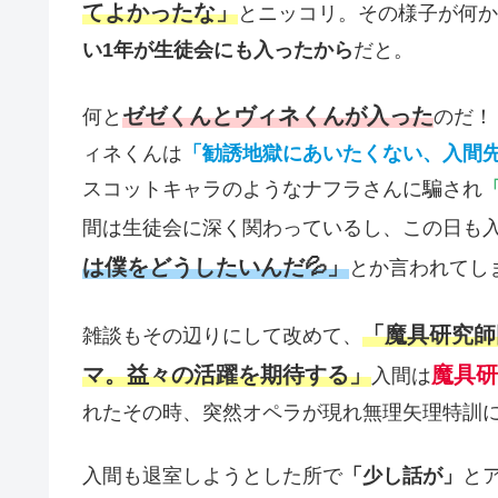
てよかったな」
とニッコリ。その様子が何か
い1年が生徒会にも入ったから
だと。
ゼゼくんとヴィネくんが入った
何と
のだ！
ィネくんは
「勧誘地獄にあいたくない、入間
スコットキャラのようなナフラさんに騙され
間は生徒会に深く関わっているし、この日も
は僕をどうしたいんだ💦」
とか言われてし
「魔具研究師
雑談もその辺りにして改めて、
マ。益々の活躍を期待する」
魔具研
入間は
れたその時、突然オペラが現れ無理矢理特訓に
入間も退室しようとした所で
「少し話が」
と