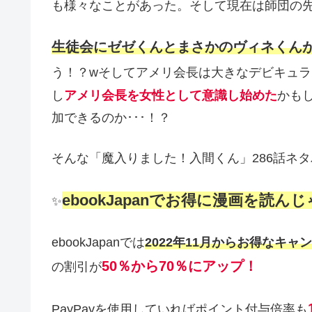
も様々なことがあった。そして現在は師団の先
生徒会にゼゼくんとまさかのヴィネくん
う！？wそしてアメリ会長は大きなデビキュ
し
アメリ会長を女性として意識し始めた
かも
加できるのか･･･！？
そんな「魔入りました！入間くん」286話ネ
ebookJapanでお得に漫画を読ん
✨
ebookJapanでは
2022年11月からお得なキ
50％から70％にアップ！
の割引が
PayPayを使用していればポイント付与倍率も