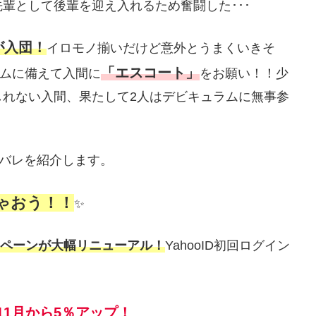
輩として後輩を迎え入れるため奮闘した･･･
が入団！
イロモノ揃いだけど意外とうまくいきそ
「エスコート」
ラムに備えて入間に
をお願い！！少
しれない入間、果たして2人はデビキュラムに無事参
タバレを紹介します。
じゃおう！！
✨
ャンペーンが大幅リニューアル！
YahooID初回ログイン
11月から5％アップ！