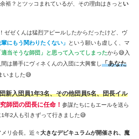
余裕？とツッコまれているが、その理由はきっと
い
！ゼゼくんは猛烈アピールしたからだったけど、ヴ
先輩にもう関わりたくない」
という願いも虚しく、マ
「適当そうな師団」と思って入ってしまった
から😅入
「あなた
入間は勝手にヴィネくんの入団に大興奮し
まいました😅
団新入団員1年3名、その他団員5名、団長イル
究師団の団長に任命！
参謀たちにもエールを送ら
1年2人も引きずって行きました😅
アメリ会長。近々
大きなデビキュラムが開催され、魔