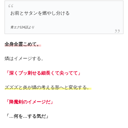
お前とサタンを燃やし分ける
青エク124話より
全身全霊こめて。
燐はイメージする。
「深くブッ刺せる細長くて尖ってて」
ズズズと炎が燐の考える形へと変化する。
「降魔剣のイメージだ」
「…何を…する気だ」