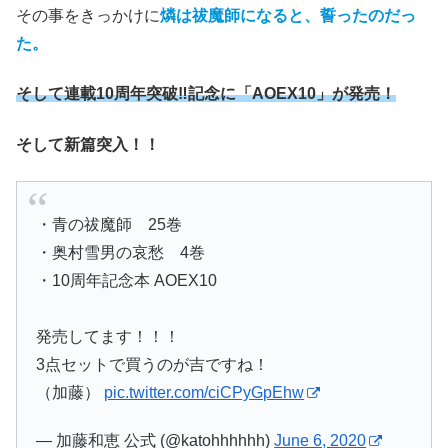
その事をきっかけに
燐は祓魔師になると、誓ったのだっ
た。
そして連載10周年突破‼記念に「AOEX10」が発売！
そして新篇突入！！
・青の祓魔師 25巻
・奥村雪男の哀愁 4巻
・10周年記念本 AOEX10
発売してます！！！
3点セットで買うのが吉ですね！
（加藤）
pic.twitter.com/ciCPyGpEhw
— 加藤和恵 公式 (@katohhhhhh)
June 6, 2020