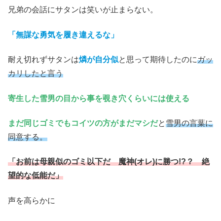
兄弟の会話にサタンは笑いが止まらない。
「無謀な勇気を履き違えるな」
耐え切れずサタンは
燐が自分似
と思って期待したのに
ガッ
カリしたと言う
寄生した雪男の目から事を覗き穴くらいには使える
まだ同じゴミでもコイツの方がまだマシだ
と
雪男の言葉に
同意する。
「お前は母親似のゴミ以下だ 魔神(オレ)に勝つ!?？ 絶
望的な低能だ」
声を高らかに