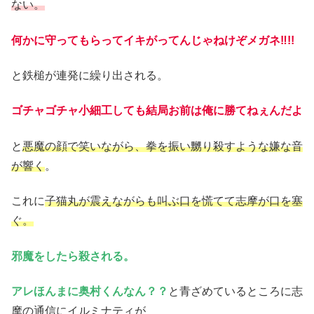
ない。
何かに守ってもらってイキがってんじゃねけぞメガネ‼!!
と鉄槌が連発に繰り出される。
ゴチャゴチャ小細工しても結局お前は俺に勝てねぇんだよ
と
悪魔の顔で笑いながら、拳を振い嬲り殺すような嫌な音
が響く
。
これに
子猫丸が震えながらも叫ぶ口を慌てて志摩が口を塞
ぐ。
邪魔をしたら殺される。
アレほんまに奥村くんなん？？
と青ざめているところに志
摩の通信にイルミナティが