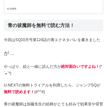
x.com
青の祓魔師
を無料で読む方法！
今回はSQ10月号第124話の青エクネタバレを書きました
が…
やっぱり、絵と一緒に読んだ方が
絶対面白いですよね！
(*
´◒`*)
U-NEXTの無料トライアルを利用したら、ジャンプSQが
無料で読めます！
(#^^#)
青の祓魔師は加藤先生の絵柄がとても好みで効果音や背景