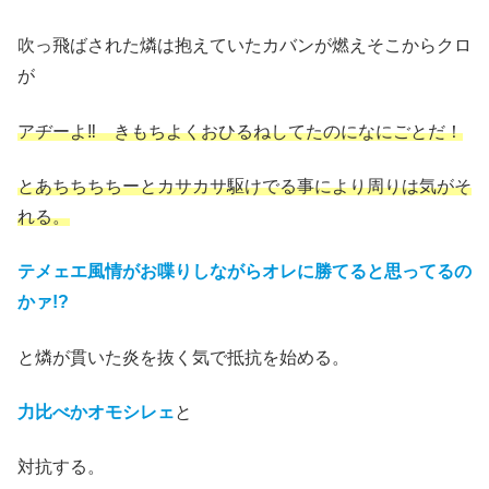
吹っ飛ばされた燐は抱えていたカバンが燃えそこからクロ
が
アヂーよ‼ きもちよくおひるねしてたのになにごとだ！
とあちちちちーとカサカサ駆けでる事により周りは気がそ
れる。
テメェエ風情がお喋りしながらオレに勝てると思ってるの
かァ!?
と燐が貫いた炎を抜く気で抵抗を始める。
力比べかオモシレェ
と
対抗する。