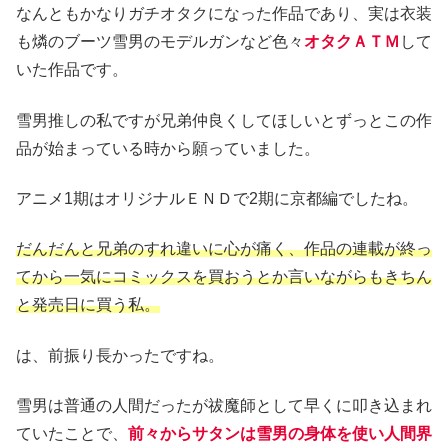
なんともかなりガチオタクになった作品であり、実は衣装
も燐のブーツ雪男のモデルガンなど色々
オタクＡＴＭ
して
いた作品です。
雪男推しの私ですが兄弟仲良くしてほしいとずっとこの作
品が始まっている時から願っていました。
アニメ1期はオリジナルＥＮＤで2期に京都編でしたね。
だんだんと兄弟のすれ違いに心が痛く、作品の連載が終っ
てから一気にコミックスを買おうとか言いながらもきちん
と発売日に買う私。
は、前振り長かったですね。
雪男は普通の人間だったが祓魔師として早くに叩き込まれ
ていたことで、
前々からサタンは雪男の身体を使い人間界