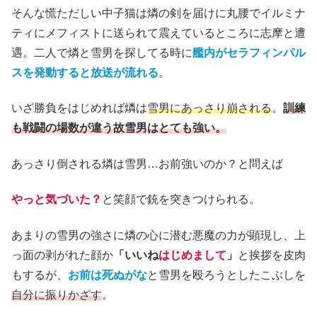
そんな慌ただしい中子猫は燐の剣を届けに丸腰でイルミナ
ティにメフィストに送られて震えているところに志摩と遭
遇。二人で燐と雪男を探してる時に
艦内がセラフィンパル
スを発動すると放送が流れる
。
いざ勝負をはじめれば燐は
雪男にあっさり崩される
。
訓練
も戦闘の場数が違う故雪男はとても強い。
あっさり倒される燐は雪男…お前強いのか？と問えば
やっと気づいた？
と笑顔で銃を突きつけられる。
あまりの雪男の強さに燐の心に潜む悪魔の力が顕現し、上
っ面の剥がれた顔か
「いいね
はじめまして
」
と挨拶を皮肉
もするが、
お前は死ぬがな
と雪男を殴ろうとしたこぶしを
自分に振りかざす
。