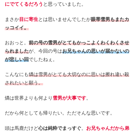
にでてくるだろう
と思っていました。
まさか
目に寄生
とは思いませんでしたが
眼帯雪男もまたカ
ッコイイ。
おおっと。
前の号の雪男がとてもかっこよくわくわくさせ
られました
が、今回の号は
お兄ちゃんの思いが届かないの
が悲しい回
でしたねぇ。
こんなにも
燐は雪男がとても大切なのに思いは擦れ違い殺
されたいと願う。
燐は世界よりも何より
雪男が大事です
。
だから何としても帰りたい。ただそんな思いです。
頭は馬鹿だけど
心は純粋でまっすぐ
。
お兄ちゃんだから弟