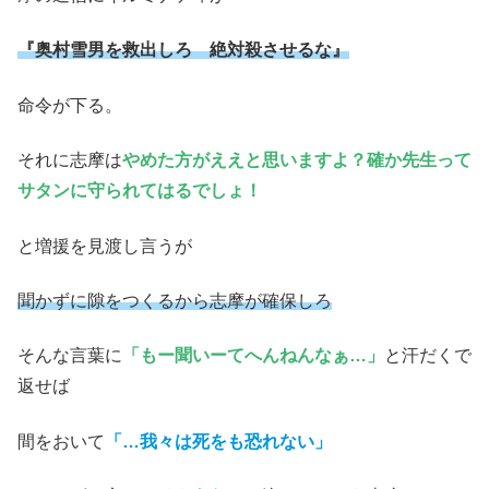
『奥村雪男を救出しろ 絶対殺させるな』
命令が下る。
それに志摩は
やめた方がええと思いますよ？確か先生って
サタンに守られてはるでしょ！
と増援を見渡し言うが
聞かずに隙をつくるから志摩が確保しろ
そんな言葉に
「もー聞いーてへんねんなぁ…」
と汗だくで
返せば
間をおいて
「…我々は死をも恐れない」