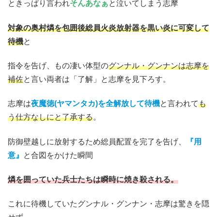
ときっぱり言われ
そんあなぁ
と泣いてしまう志摩
対象の奥村燐を包囲後総員火炎放射器を黒い炎に可変して
待機
と
指令を告げ、もの凄い体型の
グンナル・グンナンは志摩を
補佐
と言い両者は「了解」と志摩を見下ろす。
志摩は
夜魔徳(ヤマンタカ)を全解放して待機
と言われて
も
う仕方なしにと了承する
。
防御壁越しに放射するため総員配置を完了を告げ、
『用
意』
と合図をかけた瞬間
燐を囲っていた兵士たちは瞬時に焼き殺される。
これに待機していたグンナル・グンナン・志摩は驚きを隠