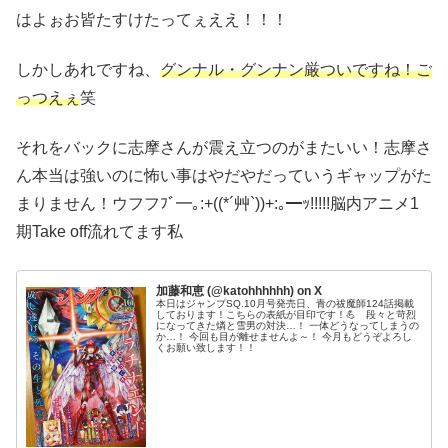
はよぉお皆たすけたってぇええ！！！
しかしあれですね、
グンナル・グンナン厳ついですね！ご
っつえぇ
笑
それをバックに志摩さんが震え立つのがまたいい！志摩さ
ん本当は強いのに怖い事はやだやだっていうギャップがた
まりません！ウフフﾌﾞ━｡:+((*´艸`))+:｡━ｯ!!!!!脳内アニメ1
期Take off流れてます私
加藤和恵 (@katohhhhhh) on X
本日はジャンプSQ.10月号発売日、青の祓魔師124話掲載
しております！こちらの表紙が目印です！💪 段々と苛烈
になってきた燐と雪男の対決…！ 一体どうなってしまうの
か…！ 今回も目が離せませんよ～！ 今月もどうぞよろし
くお願い致します！！