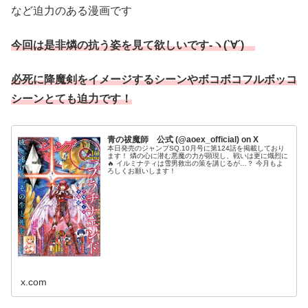
など迫力のある漫画です
今回は是非燐の抗う姿を見て欲しいです-ヽ(`∀´)ゝ
必死に降魔剣をイメージするシーンやボコボコフルボッコ
シーンとても迫力です！
青の祓魔師 公式 (@aoex_official) on X
本日発売のジャンプSQ.10月号に第124話を掲載しており
ます！ 燐の心に潜む悪魔の力が顕現し、戦いは更に熾烈に
🔥 イルミナティは雪男救出の策を講じるが…？ 今月もよ
ろしくお願いします！
x.com