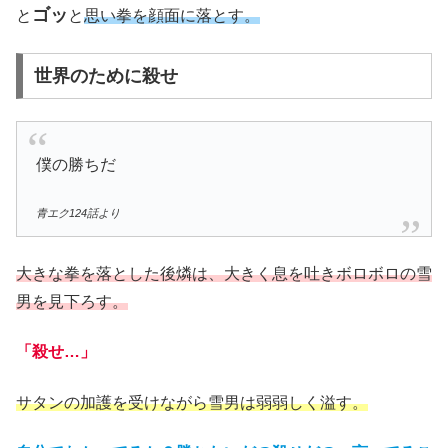
ゴッ
と
と
思い拳を顔面に落とす。
世界のために殺せ
僕の勝ちだ
青エク124話より
大きな拳を落とした後燐は、大きく息を吐きボロボロの雪
男を見下ろす。
「殺せ…」
サタンの加護を受けながら雪男は弱弱しく溢す。