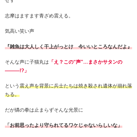
せず
志摩はますます青ざめ震える。
気高い笑い声
『雑魚は大人しく干上がっとけ 今いいところなんだよ』
そんな声に子猫丸は
「え？この“声”…まさかサタンの
―――!?」
という
震え声を背景に兵士たちは焼き殺され遺体が崩れ落
ちる。
だが燐の拳は止まらずそんな光景に
「お前思ったより守られてるワケじゃないらしいな」