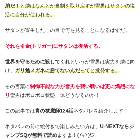
弟だ！
と燐はなんとか自制を取り戻すが雪男はサタンの復
活に自分が使われる。
サタンが寄生したこの目で何を見ることになるはずだ。
それを引金(トリガー)にサタンは復活する。
世界を守るために殺してくれ
というが雪男は実力を燐に向
け、
ガリ勉メガネに勝てないんだって
と挑発する。
その言葉に
制御不能な力が雪男を襲い戦いは更に熾烈にな
り
雪男はボロボロ状態一体どうなるのか！
この記事では
青の祓魔師
124話
ネタバレを紹介します！
ネタバレの前に絵付きで楽しみたい方は、
U-NEXTならジ
ャンプSQが無料で読めますよ！( ◜◒◝ )♡