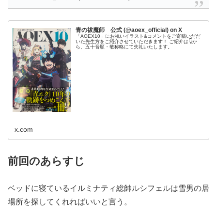
青の祓魔師 公式 (@aoex_official) on X
「AOEX10」にお祝いイラスト&コメントをご寄稿いだだ
いた先生方をご紹介させていただきます！ ご紹介は👇か
ら、五十音順・敬称略にて失礼いたします。
x.com
前回のあらすじ
ベッドに寝ているイルミナティ総帥ルシフェルは雪男の居
場所を探してくれればいいと言う。