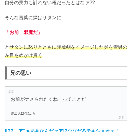
自分の実力も計れない程だったとはなァ??
そんな言葉に燐はサタンに
「お前 邪魔だ」
と
サタンに怒りとともに降魔剣をイメージした炎を雪男の
左目をめがけ貫く
兄の思い
お前がナメられたくねーってことだ
青エク124話より
‼?? ア”ぁああなんだァア!?ウソだろチキショオォ！