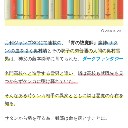
2020.09.20
月刊ジャンプSQにて連載の
、
『青の祓魔師』
魔神(サタ
ン)の血を引く奥村燐
とその
双子の弟普通の人間の奥村雪
男
は、神父の藤本獅郎に育てられた。
ダークファンタジー
名門高校へと進学する雪男と違い
、
燐は高校も就職先も見
つからずケンカに明け暮れていた。
そんなある時ケンカ相手の異変とともに燐は悪魔の存在を
知る
。
サタンから燐を守る為、獅郎は命を落とすことに。