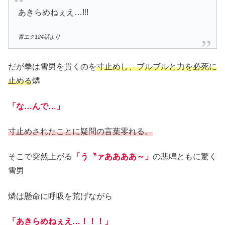
あきらめねぇえ…‼!
青エク124話より
だが拳は雪男を貫くのを
寸止めし、ブルブルと力を必死に
止める
燐
「な…んで…」
寸止めされたことに疑問の言葉零れる。
そこで突然上がる
「う〝ァああああ～」
の悲鳴ともに驚く
雪男
燐は懸命に呼吸を荒げながら
「あきらめねぇえ…！！！」