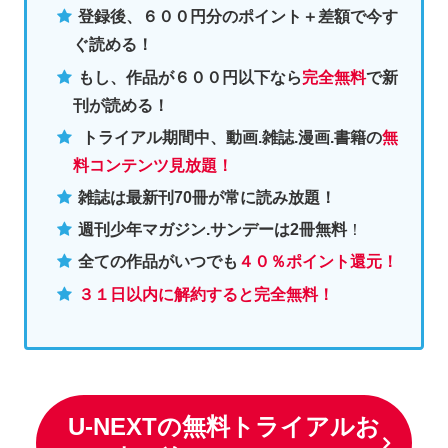
登録後、６００円分のポイント＋差額で今す
ぐ読める！
もし、作品が６００円以下なら
完全無料
で新
刊が読める！
トライアル期間中、動画.雑誌.漫画.書籍の
無
料コンテンツ見放題！
雑誌は最新刊70冊が常に読み放題！
週刊少年マガジン.サンデーは2冊無料
！
全ての作品がいつでも
４０％ポイント還元！
３１日以内に解約すると完全無料！
U-NEXTの無料トライアルお