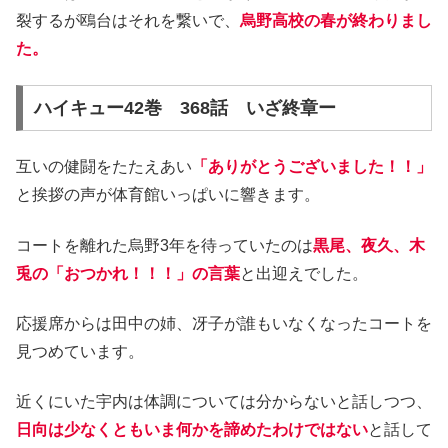
裂するが鴎台はそれを繋いで、
烏野高校の春が終わりまし
た。
ハイキュー42巻 368話 いざ終章ー
互いの健闘をたたえあい
「ありがとうございました！！」
と挨拶の声が体育館いっぱいに響きます。
コートを離れた烏野3年を待っていたのは
黒尾、夜久、木
兎の「おつかれ！！！」の言葉
と出迎えでした。
応援席からは田中の姉、冴子が誰もいなくなったコートを
見つめています。
近くにいた宇内は体調については分からないと話しつつ、
日向は少なくともいま何かを諦めたわけではない
と話して