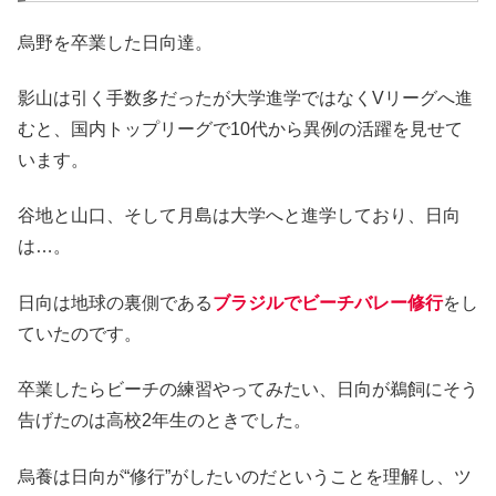
烏野を卒業した日向達。
影山は引く手数多だったが大学進学ではなくVリーグへ進
むと、国内トップリーグで10代から異例の活躍を見せて
います。
谷地と山口、そして月島は大学へと進学しており、日向
は…。
日向は地球の裏側である
ブラジルでビーチバレー修行
をし
ていたのです。
卒業したらビーチの練習やってみたい、日向が鵜飼にそう
告げたのは高校2年生のときでした。
烏養は日向が“修行”がしたいのだということを理解し、ツ