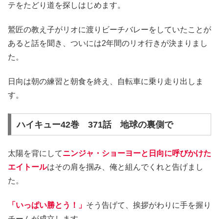
テをたどり道を探しはじめます。
鷲匠の教え子がリオに渡りビーチバレーをしていたことが
あると話を聞き、ついには2年間のリオ行きが決まりまし
た。
日向は朝の練習と朝食を終え、自転車に乗り走り出しま
す。
ハイキュー42巻 371話 地球の裏側で
太陽を背にして
ニンジャ・ショーヨーと日向に呼びかけた
エイトール
はその肩を掴み、俺と組んでくれと告げまし
た。
「いっぱい勝とう！」
そう告げて、挨拶がわりに手を握り
チームが成立します。