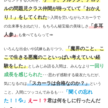
レゼントする入間を、
ルの問題児クラス仲間が待っていて「おかえ
り！」をしてくれた
✨入間を労いながらスカーラで
「多耳
の出来事をおねだり。もちろん秘宝級の美味しさ
人参」
も食べてもらって🥕
「魔界のこと、こ
いろんな出会いや試練もありつつ、
こで生きる悪魔のこといっぱい考えていい経
験をした」
一回り
としみじみ語る入間は、みんなより
成長を感じられた
･･･思わず感動する級友たちだが、
「スカーラは合格なのか？」
気になるのは
という
「聞くの忘れ
こと。入間にツッコんでみるも･･･
た！！💦」
えー！？
君は何をしに行ったんだ