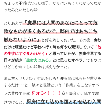
ちょっと不満げだった様子。サリバンもよくわかってなか
ったみたいだしね😅
「魔界には人間のあなたにとって危
とりあえず
険なものが多くあるので、邸内ではあちこち
触らないように」
と釘を刺しておいた。その後、
食欲
だけは旺盛だけど学校へ行く時も何やら緊張していて
「他
の生徒にすぐ食われそう」
と思っていたが、無事生還する
日々が続き
「生命力はある」
とは思ったオペラ。
でもやは
りどこか弱々しい印象は拭えなかった。
まぁ主人サリバンが世話をしろと仰る間は私もただ世話を
するだけ･･･と、淡々と世話という「作業」をこなすオペ
ドォン！！！
ラの背後で突然
💥と爆音が。慌てて駆
厨房に立ち込める煙とむせ込む入間
けつけると、