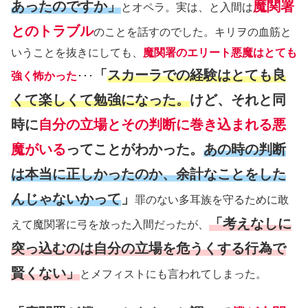
あったのですか」
魔関署
とオペラ。実は、と入間は
とのトラブル
のことを話すのでした。キリヲの血筋と
いうことを抜きにしても、
魔関署のエリート悪魔はとても
「
スカーラでの経験はとても良
強く怖かった
･･･
くて楽しくて勉強になった。
けど、それと同
時に
自分の立場とその判断に巻き込まれる悪
魔がいる
ってことがわかった。
あの時の判断
は本当に正しかったのか、余計なことをした
んじゃないかって
」
罪のない多耳族を守るために敢
「考えなしに
えて魔関署に弓を放った入間だったが、
突っ込むのは自分の立場を危うくする行為で
賢くない」
とメフィストにも言われてしまった。