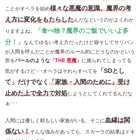
様々な悪魔の意識、魔界の考
ことがオペラを始め
え方に変化をもたらした
んだなというのがよくわか
「食べ物？魔界のご飯でいいよ多
りますよね。
分！」
なんてゆるい考え方だったけど😅そしてサリバン
が入間を呼んだことが魔界のルール的にどうなのかという
所を
バールのような
「THE 悪魔」
に握られてしまってる
「SDとし
気がするけど･･･オペラはそれらすべてを
て」だけでなく
「家族・入間のために」受け
止めた上で全力で対処
しようとしてくれてるんだな
ぁ･･･
血縁は関
入間には優しく頼もしい家族がいる、そこに
係ない！
そんな強みがあっても、スカーラの結果はドキ