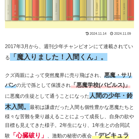
2024.11.14
2024.11.09
2017年3月から、週刊少年チャンピオンにて連載されてい
「魔入りました！入間くん」。
る
悪魔・サリ
クズ両親によって突然魔界に売り飛ばされ、
バン
「悪魔学校(バビルス)」
の元で孫として保護され
人間の少年・鈴
に悪魔の生徒として通うことになった
木入間。
最初は謙虚だった入間も個性豊かな悪魔たちと
様々な苦難を乗り越えることによって成長し、自身の欲や
目標も見えてきた様子。2年生になり、1年生との合同試
「心臓破り」
「デビキュラ
験
、激動の秘密の夜会