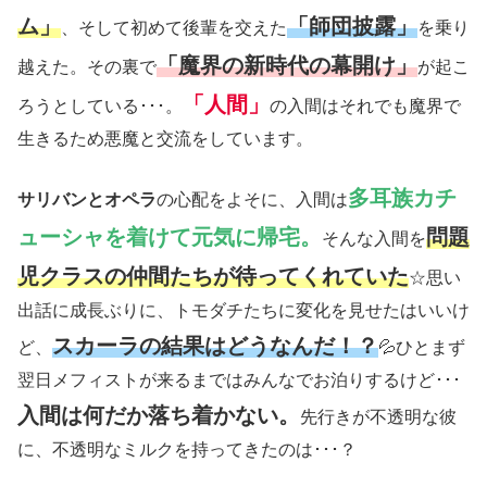
ム」
「師団披露」
、そして初めて後輩を交えた
を乗り
「魔界の新時代の幕開け」
越えた。その裏で
が起こ
「人間」
ろうとしている･･･。
の入間はそれでも魔界で
生きるため悪魔と交流をしています。
多耳族カチ
サリバンとオペラ
の心配をよそに、入間は
ューシャを着けて元気に帰宅。
問題
そんな入間を
児クラスの仲間たちが待ってくれていた
☆思い
出話に成長ぶりに、トモダチたちに変化を見せたはいいけ
スカーラの結果はどうなんだ！？
ど、
💦ひとまず
翌日メフィストが来るまではみんなでお泊りするけど･･･
入間は何だか落ち着かない。
先行きが不透明な彼
に、不透明なミルクを持ってきたのは･･･？