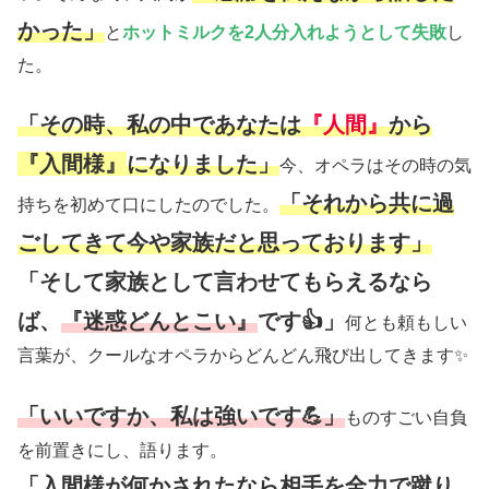
かった」
と
ホットミルクを2人分入れようとして失敗
し
た。
「その時、私の中であなたは
『人間』
から
『入間様』
になりました」
今、オペラはその時の気
「それから共に過
持ちを初めて口にしたのでした。
ごしてきて今や家族だと思っております」
「そして家族として言わせてもらえるなら
ば、
『迷惑どんとこい』
です👍」
何とも頼もしい
言葉が、クールなオペラからどんどん飛び出してきます✨
「いいですか、私は強いです💪」
ものすごい自負
を前置きにし、語ります。
「入間様が何かされたなら相手を全力で蹴り