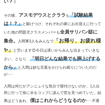
い？
💧
アスモデウスとクララ
「試験結果
その後、
も
は！？」
と駆けつけ、それぞれの家にお出迎えに行って
全員サリバン邸に
いた他の問題児クラスメンバーも
「お帰り、お疲れ様
集合。
入間軍3人をみんなで
✨」
と労います😊今日は遅いからみんな泊まっていきな
「明日どんな結果でも胴上げする
さい、となり、
から」
と入間は妙な言葉をかけられ眠りについたのだ
が･･･
入間は何だかアンニュイな気分で寝付けないのか、1人台
所に行って徐に水をコップに汲んで窓を見つめていた。結
僕はこれからどうなるのか
果はどうあれ、
･･･不透