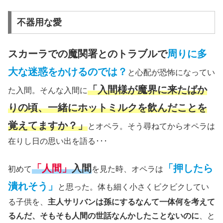
不器用な愛
スカーラでの魔関署とのトラブルで
周りに多
大な迷惑をかけるのでは？
と心配が恐怖になってい
「入間様が魔界に来たばか
た入間。そんな入間に
りの頃、一緒にホットミルクを飲んだことを
覚えてますか？」
とオペラ。そう尋ねてからオペラは
在りし日の思い出を語る･･･
「人間」
入間
「押したら
初めて
を見た時、オペラは
潰れそう」
と思った。体も細く小さくビクビクしてい
る子供を、
主人サリバンは孫にするなんて一体何を考えて
るんだ、そもそも人間の世話なんかしたことないのに
、と