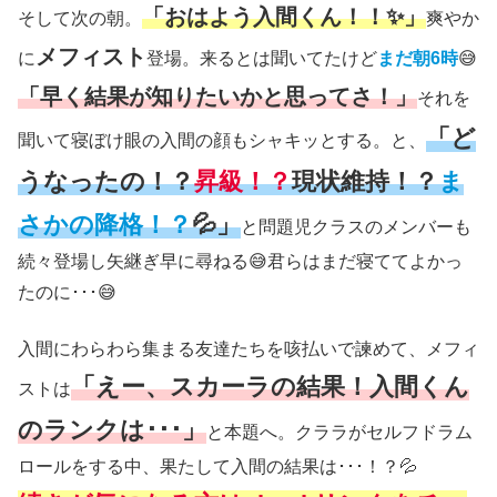
「おはよう入間くん！！✨」
そして次の朝。
爽やか
メフィスト
に
登場。来るとは聞いてたけど
まだ朝6時
😅
「早く結果が知りたいかと思ってさ！」
それを
「ど
聞いて寝ぼけ眼の入間の顔もシャキッとする。と、
うなったの！？
昇級！？
現状維持！？
ま
さかの降格！？
💦」
と問題児クラスのメンバーも
続々登場し矢継ぎ早に尋ねる😅君らはまだ寝ててよかっ
たのに･･･😅
入間にわらわら集まる友達たちを咳払いで諫めて、メフィ
「えー、スカーラの結果！入間くん
ストは
のランクは･･･」
と本題へ。クララがセルフドラム
ロールをする中、果たして入間の結果は･･･！？💦