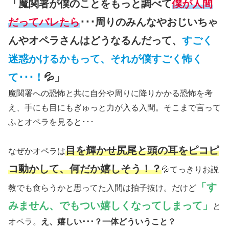
「魔関署が僕のことをもっと調べて
僕が人間
だってバレたら
･･･周りのみんなやおじいちゃ
んやオペラさんはどうなるんだって、
すごく
迷惑かけるかもって、それが僕すごく怖く
て･･･！
💦」
魔関署への恐怖と共に自分や周りに降りかかる恐怖を考
え、手にも目にもぎゅっと力が入る入間。そこまで言って
ふとオペラを見ると･･･
目を輝かせ尻尾と頭の耳をピコピ
なぜかオペラは
コ動かして、何だか嬉しそう！？
💦てっきりお説
「す
教でも食らうかと思ってた入間は拍子抜け。だけど
みません、でもつい嬉しくなってしまって」
と
オペラ。
え、嬉しい･･･？一体どういうこと？