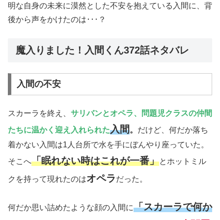
明な自身の未来に漠然とした不安を抱えている入間に、背
後から声をかけたのは･･･？
魔入りました！入間くん372話ネタバレ
入間の不安
スカーラを終え、
サリバンとオペラ、問題児クラスの仲間
入間
たちに温かく迎え入れられた
。
だけど、何だか落ち
着かない入間は1人台所で水を手にぼんやり座っていた。
「眠れない時はこれが一番」
そこへ
とホットミル
オペラ
クを持って現れたのは
だった。
「スカーラで何か
何だか思い詰めたような顔の入間に