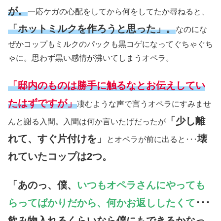
が。
一応ケガの心配をしてから何をしてたか尋ねると、
「ホットミルクを作ろうと思った」。
なのにな
ぜかコップもミルクのパックも黒コゲになってぐちゃぐち
ゃに。思わず黒い感情が沸いてしまうオペラ。
「邸内のものは勝手に触るなとお伝えしてい
たはずですが」
凄むような声で言うオペラにすみませ
「少し離
んと謝る入間。入間は何か言いたげだったが
れて、すぐ片付けを」
壊
とオペラが前に出ると･･･
れていたコップは2つ。
「あのっ、僕、
いつもオペラさんにやっても
らってばかりだから、何かお返ししたくて
･･･
飲み物入れるくらいなら僕にもできるかなっ