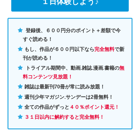
１日体験しよう♪
登録後、６００円分のポイント＋差額で今
すぐ読める！
もし、作品が６００円以下なら
完全無料
で新
刊が読める！
トライアル期間中、動画.雑誌.漫画.書籍の
無
料コンテンツ見放題！
雑誌は最新刊70冊が常に読み放題！
週刊少年マガジン.サンデーは2冊無料
！
全ての作品がずっと
４０％ポイント還元
！
３１日以内に解約すると完全無料！