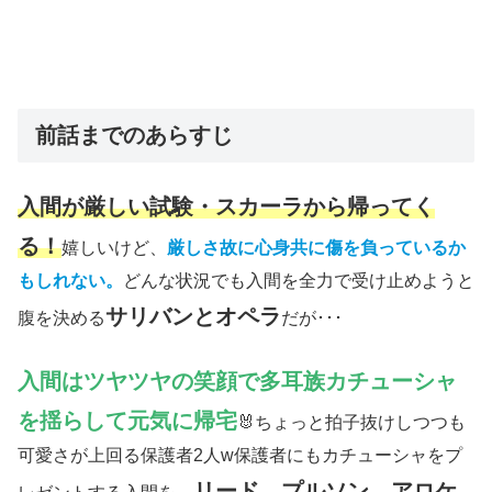
前話までのあらすじ
入間が厳しい試験・スカーラから帰ってく
る！
嬉しいけど、
厳しさ故に心身共に傷を負っているか
もしれない。
どんな状況でも入間を全力で受け止めようと
サリバンとオペラ
腹を決める
だが･･･
入間はツヤツヤの笑顔で多耳族カチューシャ
を揺らして元気に帰宅
🐰ちょっと拍子抜けしつつも
可愛さが上回る保護者2人w保護者にもカチューシャをプ
リード、プルソン、アロケ