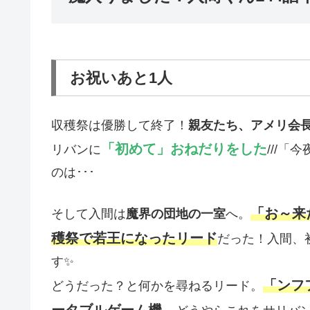
お祝いあと1人
収穫祭は優勝して終了！
親友たち、アメリ会長
「初めて」おねだりをした
リバンに
///
のは･･･
「お～来
そして入間は
魔界の団地の一室
へ。
穫祭で若王になったリード
だった！入間、
す✨
「ンフ
どうだった？と何かを尋ねるリード。
ータブルゲーム機。