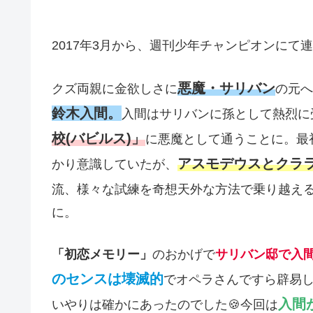
2017年3月から、週刊少年チャンピオンにて
悪魔・サリバン
クズ両親に金欲しさに
の元へ
鈴木入間。
入間はサリバンに孫として熱烈に
校(バビルス)」
に悪魔として通うことに。最
アスモデウスとクラ
かり意識していたが、
流、様々な試練を奇想天外な方法で乗り越え
に。
「初恋メモリー」
のおかげで
サリバン邸で入
のセンスは壊滅的
でオペラさんですら辟易し
入間
いやりは確かにあったのでした🍪今回は