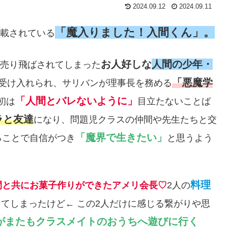
2024.09.12
2024.09.11
「魔入りました！入間くん」。
連載されている
お人好しな
人間の少年・
売り飛ばされてしまった
「悪魔学
受け入れられ、サリバンが理事長を務める
「人間とバレないように」
初は
目立たないことば
ラと友達
になり、問題児クラスの仲間や先生たちと交
「魔界で生きたい」
ることで自信がつき
と思うよう
料理
間と共にお菓子作りができたアメリ会長♡
2人の
てしまったけど← この2人だけに感じる繋がりや思
がまたもクラスメイトのおうちへ遊びに行く