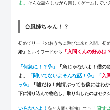
よ」
そんな話をしながら楽しくゲームしていき
台風姉ちゃん！？
初めてリードのおうちに遊びに来た入間。初め
「入間くんの好みは？
婚」
というワードから
「何急に！？💦」
「急じゃないよ！僕の
よ」
「聞いてないよそんな話！💦」
「
入
「嘘だね！純情ぶっても僕にはわか
っ💦」
下に潜り込んで物色し、取り出したのはセク
いらないよ！
「貸す
💦と入間が抵抗しても