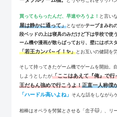
どうやらこれをサリバ
買ってもらったんだ、早速やろうよ！
と言い
屋は静かに通って」
となぜか
テープまみれ
段ベッドの上は寝具のみだけど下は学校で使う
ーム機や漫画が散らばっており、壁にはポス
「若王カンパ～イ！✨」
とお互いの健闘を
そして持ってきたゲーム機でゲームを開始。
「ここはあえて『俺』で行
しようとしたが
王だもん強めで行こうよ！
正直一人称僕
「ハードル高いよね」
そんな話をしながら
相棒はオペラを髣髴とさせる「念子🐱」、リ