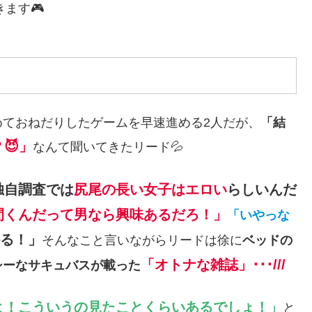
ます🎮
ておねだりしたゲームを早速進める2人だが、
「結
😈」
なんて聞いてきたリード💦
独自調査では
尻尾の長い女子はエロい
らしいんだ
間くんだって男なら興味あるだろ！」
「いやっな
る！」
そんなこと言いながらリードは徐に
ベッドの
「オトナな雑誌」･･･///
シーなサキュバスが載った
よ！こういうの見たことくらいあるでしょ！」
と