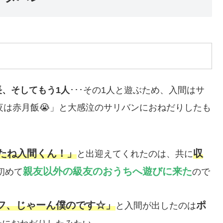
、そしてもう1人
･･･その1人と遊ぶため、入間はサ
「今夜は赤月飯😭」と大感泣のサリバンにおねだりしたも
たね入間くん！」
収
と出迎えてくれたのは、共に
親友以外の級友のおうちへ遊びに来た
初めて
ので
フ、じゃーん僕のです☆」
ポ
と入間が出したのは