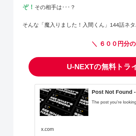
ぞ！
その相手は･･･？
そんな「魔入りました！入間くん」144話ネ
＼
６００円分の
U-NEXTの無料ト
Post Not Found - 
The post you're lookin
x.com