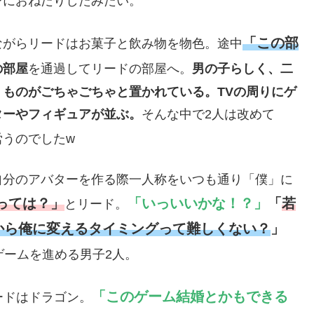
ンにおねだりしたみたい。
「この部
ながらリードはお菓子と飲み物を物色。途中
の部屋
を通過してリードの部屋へ。
男の子らしく、二
ものがごちゃごちゃと置かれている。TVの周りにゲ
ターやフィギュアが並ぶ。
そんな中で2人は改めて
労うのでしたw
自分のアバターを作る際一人称をいつも通り「僕」に
っては？」
「いっいいかな！？」
「
若
とリード。
から俺に変えるタイミングって難しくない？
」
ゲームを進める男子2人。
「このゲーム結婚とかもできる
ードはドラゴン。