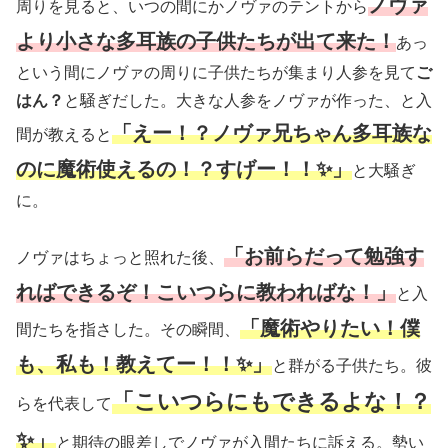
ノヴァ
周りを見ると、いつの間にかノヴァのテントから
より小さな多耳族の子供たちが出て来た！
あっ
という間にノヴァの周りに子供たちが集まり人参を見て
ご
はん？
と騒ぎだした。大きな人参をノヴァが作った、と入
「えー！？ノヴァ兄ちゃん多耳族な
間が教えると
のに魔術使えるの！？すげー！！✨」
と大騒ぎ
に。
「お前らだって勉強す
ノヴァはちょっと照れた後、
ればできるぞ！こいつらに教わればな！」
と入
「魔術やりたい！僕
間たちを指さした。その瞬間、
も、私も！教えてー！！✨」
と群がる子供たち。彼
「こいつらにもできるよな！？
らを代表して
✨」
と期待の眼差しでノヴァが入間たちに訴える。勢い