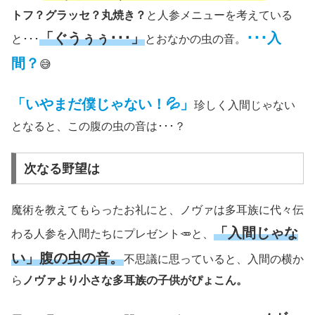
トフ？グラッセ？丸焼き？
と人参メニューを考えている
「ぐうぅぅ･･･」
･･･入
と･･･
とおなかの虫の音。
間？
😅
「いやまだ僕じゃない！💦」
珍しく入間じゃない
となると、この腹の虫の音は･･･？
次なる野望は
魔術を教えてもらったお礼にと、ノヴァは多耳族に代々伝
「入間じゃな
わる人参を入間たちにプレゼント🥕と、
い」腹の虫の音。
不思議に思っていると、入間の横か
ら
ノヴァより小さな多耳族の子供がぴょこん。