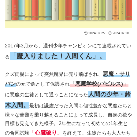
2024.07.25
2024.07.20
2017年3月から、週刊少年チャンピオンにて連載されてい
「魔入りました！入間くん」。
る
悪魔・サリ
クズ両親によって突然魔界に売り飛ばされ、
バン
「悪魔学校(バビルス)」
の元で孫として保護され
人間の少年・鈴
に悪魔の生徒として通うことになった
木入間。
最初は謙虚だった入間も個性豊かな悪魔たちと
様々な苦難を乗り越えることによって成長し、自身の欲や
目標も見えてきた様子。2年生になって初めての1年生と
「心臓破り」
の合同試験
を終えて、生徒たちも大人たち