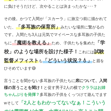
に負けそうだけど、次やることは決まったかな･･･？
その後。かつて入間が「スカーラ」に旅立つ前に描かれて
「多耳族の保育所」
いた、
みたいな場所に繋がるの
です。入間たち3人は元気でマイペースな多耳族の子供た
「魔術を教える」
「学
ちに
ため、子供たちを集めた
校」のような場所を設けた様子！
試験
これには
監督メフィスト
「どういう状況？💧」
も
と眉を
ひそめています😅
言うことを聞かない多耳族の子供たちに
席について、入間
様の言うことを聞け！
と促す男子2人の横で
クララはお姉
ちゃんぶりを発揮？
多耳族の子供をくっつけて遊んでます
「2人ともわかってないなぁ！こういう
wそして