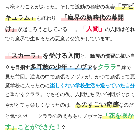
「デビ
も様々なことがあった。そして激動の秘密の夜会
キュラム」
「魔界の新時代の幕開
も終わり、
け」
「人間」
が起ころうとしている･･･。
の入間はそれ
でも魔界で生きるため悪魔と交流をしています。
「スカーラ」
を受ける入間
と、
種族の慣習に抗い自
多耳族の少年・ノヴァ
クララ
立を目指す
を
目線で
見た前回。逆境の中で頑張るノヴァが、かつて頑張って悪
魔学校に入ったのに
楽しくない学校生活を送っていた自分
と重なるクララ。でもその後、入間たち良い仲間ができて
ものすごい奇跡
今がとても楽しくなったのは、
なのだ
「花を咲か
と気づいた･･･クララの教えもありノヴァは
す」
ことができた！
🌼