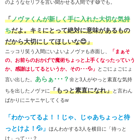
のようなセリフを言い聞かせる入間です😅でも。
「
ノヴァくんが新しく手に入れた大切な気持
ち
だよ。キミにとって絶対に意味があるもの
だから大切にしてほしいな😊」
ニッコリ笑う入間にいよいよノヴァも赤面し、
「まぁそ
の、お前らのおかげで魔術ちょっと上手くなったっていう
か、感謝はしてるというか、その･･･💦」
とごにょごにょ
あらぁ･･･？
言い出した。
🌼と3人がやっと素直な気持
「もっと素直になれ」
ちを出したノヴァに
と言わん
ばかりにニヤニヤしてくるw
「わかってるよ！！じゃ、じゃあちょっと待
っとけよ！💦」
ほんわかする3人を横目に「待っと
け」って･･･？