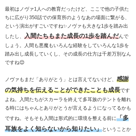
最初はノヴァ1人への教育だったけど、ここで他の子供た
ちに広がり350話での保育所のようなあの場面に繋がる、
という演出がすごいですね✨ノヴァも大きな1歩を踏み出
入間たちもまた成長の1歩を踏んだ
したし、
んで
しょう。人間も悪魔もいろんな経験をしていろんな1歩を
踏み出し成長していくし、その成長の仕方は千差万別なん
ですね😌
感謝
ノヴァもまだ「ありがとう」とは言えてないけど、
の気持ちを伝えることができたことも成長
です
よね。入間たちがスカーラを終えて多耳族のテントを離れ
る時にはちゃんとありがとうが言えるようになってるかも
「多
ですね。そもそも入間は形式的に環境を整える前に
耳族をよく知らないから知りたい」
ということか