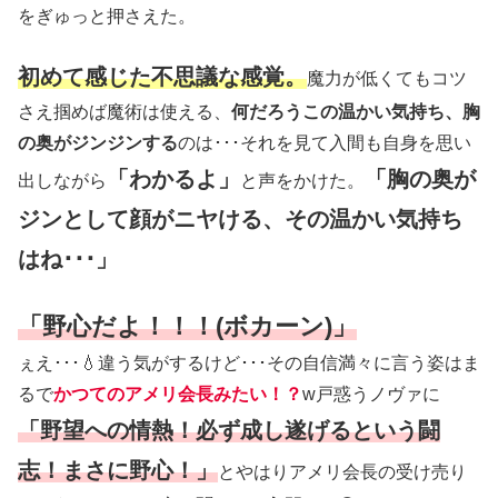
をぎゅっと押さえた。
初めて感じた不思議な感覚。
魔力が低くてもコツ
さえ掴めば魔術は使える、
何だろうこの温かい気持ち、胸
の奥がジンジンする
のは･･･それを見て入間も自身を思い
「わかるよ」
「胸の奥が
出しながら
と声をかけた。
ジンとして顔がニヤける、その温かい気持ち
はね･･･」
「野心だよ！！！(ボカーン)」
ぇえ･･･💧違う気がするけど･･･その自信満々に言う姿はま
るで
かつてのアメリ会長みたい！？
w戸惑うノヴァに
「野望への情熱！必ず成し遂げるという闘
志！まさに野心！」
とやはりアメリ会長の受け売り