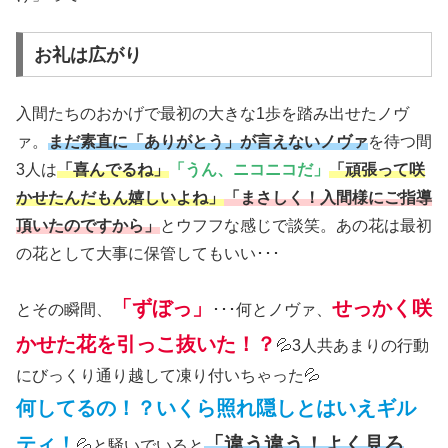
お礼は広がり
入間たちのおかげで最初の大きな1歩を踏み出せたノヴ
ァ。
まだ素直に「ありがとう」が言えないノヴァ
を待つ間
3人は
「喜んでるね」
「うん、ニコニコだ」
「頑張って咲
かせたんだもん嬉しいよね」
「まさしく！入間様にご指導
頂いたのですから」
とウフフな感じで談笑。あの花は最初
の花として大事に保管してもいい･･･
「ずぼっ」
せっかく咲
とその瞬間、
･･･何とノヴァ、
かせた花を引っこ抜いた！？
💦3人共あまりの行動
にびっくり通り越して凍り付いちゃった💦
何してるの！？いくら照れ隠しとはいえギル
ティ！
「違う違う！よく見ろ
💦と騒いでいると