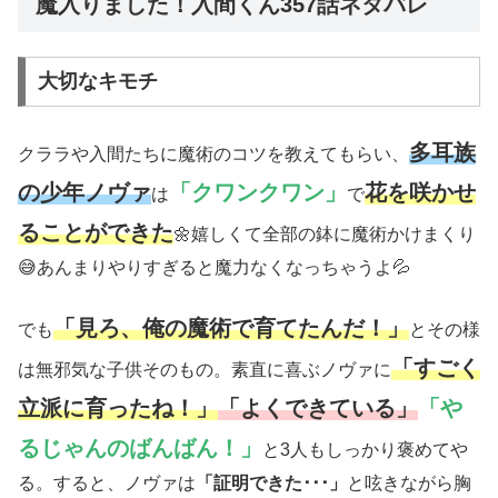
魔入りました！入間くん357話ネタバレ
大切なキモチ
多耳族
クララや入間たちに魔術のコツを教えてもらい、
の少年ノヴァ
「クワンクワン」
花を咲かせ
は
で
ることができた
🌼嬉しくて全部の鉢に魔術かけまくり
😅あんまりやりすぎると魔力なくなっちゃうよ💦
「見ろ、俺の魔術で育てたんだ！」
でも
とその様
「すごく
は無邪気な子供そのもの。素直に喜ぶノヴァに
立派に育ったね！」
「よくできている」
「や
るじゃんのばんばん！」
と3人もしっかり褒めてや
る。すると、ノヴァは
「証明できた･･･」
と呟きながら胸