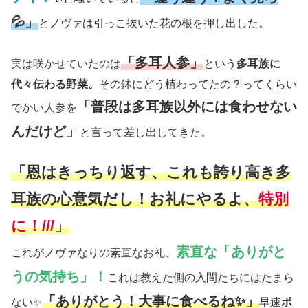
💦」
とノヴァは引っこ抜いた花の根を押し出した。
「多耳人参」
実は咲かせていたのは
という
多耳族に
代々伝わる野菜。
その鉢にどう植わってたの？ってくらい
「普段は多耳族以外には食わせない
でかい人参を
んだけど」
と言って差し出してきた。
「恩はきっちり返す、これも誇り高き多
耳族の心意気だし！お礼にやるよ、
特別
に！///
」
素直な「ありがと
これがノヴァなりの素直なお礼、
うの気持ち」！
これは教えた側の入間たちにはたまら
「ありがとう！大事に食べるね✨」
ない✨
早速
ポ