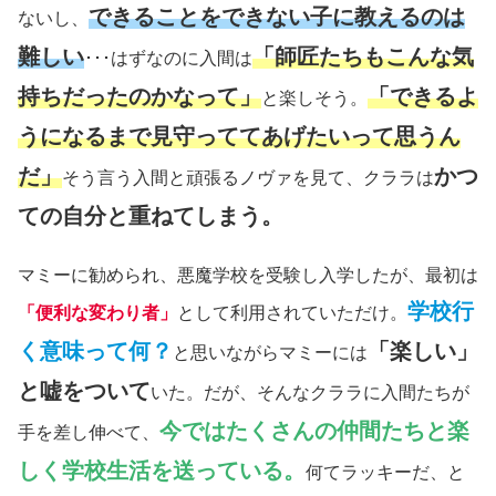
できることをできない子に教えるのは
ないし、
難しい
「師匠たちもこんな気
･･･はずなのに入間は
持ちだったのかなって」
「できるよ
と楽しそう。
うになるまで見守っててあげたいって思うん
だ」
かつ
そう言う入間と頑張るノヴァを見て、クララは
ての自分と重ねてしまう。
マミーに勧められ、悪魔学校を受験し入学したが、最初は
学校行
「便利な変わり者」
として利用されていただけ。
く意味って何？
「楽しい」
と思いながらマミーには
と嘘をついて
いた。だが、そんなクララに入間たちが
今ではたくさんの仲間たちと楽
手を差し伸べて、
しく学校生活を送っている。
何てラッキーだ、と