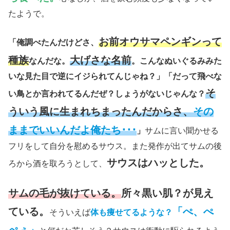
たようで。
お前オウサマペンギンって
「俺調べたんだけどさ、
種族
大げさな名前
なんだな。
。こんなぬいぐるみみた
いな見た目で逆にイジられてんじゃね？」「だって飛べな
そ
い鳥とか言われてるんだぜ？しょうがないじゃんな？
ういう風に生まれちまったんだからさ、
その
ままでいいんだよ俺たち･･･
」
サムに言い聞かせる
フリをして自分を慰めるサウス。また発作が出てサムの後
サウスはハッとした。
ろから酒を取ろうとして、
サムの毛が抜けている。
所々黒い肌？が見え
ている。
「ぺ、ぺ
そういえば
体も痩せてるような？
ぺぇ」