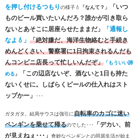
を押し付けるつもり
「いつ
の様子💧
「なんて？」
ものビール買いたいんだろ？誰かが引き取ら
ないとあそこに居座らせたままだ」
「通報し
なよ💧」
「絶対嫌だ、海洋生物絡むと手続き
めんどくさい、警察署に1日拘束されるんだも
んコンビニ店長って忙しいんだぞ」
「もういい諦
「この辺店ないぞ、酒ないと1日も持た
める
」
ないくせに。しばらくビールの仕入れはスト
ップかー」
･･･
自転車のカゴに迷い
ガタガタ。結局サウスは強引に
ペンギンを乗せて帰る
「デカい、前
のでした･･･
が見えねぇ･･･」
奇妙なペンギンとの同居生活が始ま