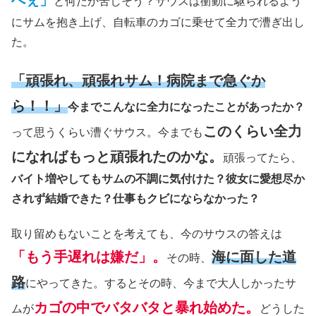
と何だか苦しそう？サウスは衝動に駆られるよう
にサムを抱き上げ、自転車のカゴに乗せて全力で漕ぎ出し
た。
「頑張れ、頑張れサム！病院まで急ぐか
ら！！」
今までこんなに全力になったことがあったか？
このくらい全力
って思うくらい漕ぐサウス。今までも
になればもっと頑張れたのかな。
頑張ってたら、
バイト増やしてもサムの不調に気付けた？彼女に愛想尽か
されず結婚できた？仕事もクビにならなかった？
取り留めもないことを考えても、今のサウスの答えは
「もう手遅れは嫌だ」。
海に面した道
その時、
路
にやってきた。するとその時、今まで大人しかったサ
カゴの中でバタバタと暴れ始めた。
ムが
どうした