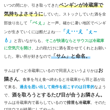
ペンギンが冷蔵庫で
いつの間にか、引き取ってきた
気持ちよさそうに
していた。ストックしていた酒を全
「ぺぇ」
部放り出して
と一声。確かに暑い地区でペンギ
「え･･･え゛ぇ～
ンが生きていくには酷だよね･･･
💧」
と言いながらも、
そこが快適ならとサウスは冷蔵庫
に空気穴を開け
、上の段だけに酒を置かせてくれとお願い
「サム」と命名。
した。寒い所が好きなので
お
サムはずっと冷蔵庫にいるので同居人というよりかは
隣さん
。食事を与え食べ終わると冷蔵庫から羽と器が出
て来る。
過去を思い出して発作を起こすのは日常的
なよう
酒を取ろうとするたび目が合うお隣さん。
で、
サムは冷蔵庫内で暮らしているので
排泄も冷蔵庫
。そのた
びサウスが綺麗にしてやった。