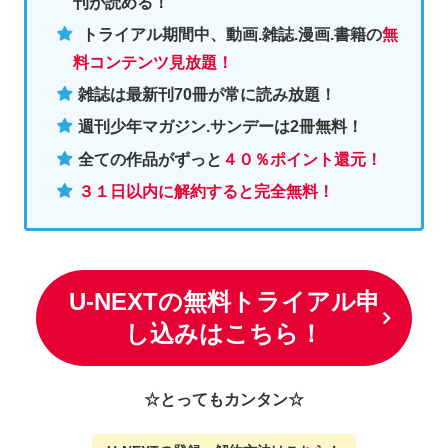
刊が読める！
トライアル期間中、動画.雑誌.漫画.書籍の
無
料コンテンツ見放題！
雑誌は最新刊70冊が常に読み放題！
週刊少年マガジン.サンデーは2冊無料
！
全ての作品がずっと
４０％ポイント還元
！
３１日以内に解約すると完全無料！
U-NEXTの無料トライアル申
し込みはこちら！
☆とってもカンタン☆