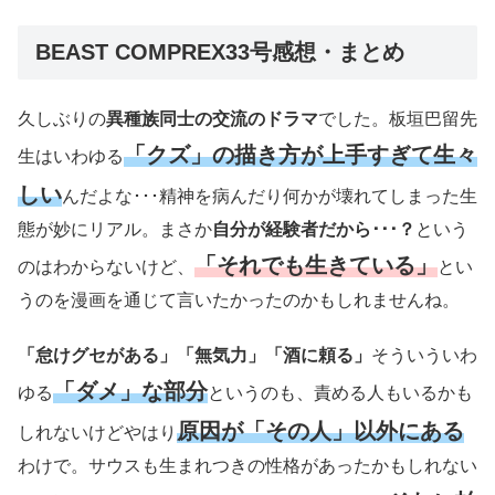
BEAST COMPREX33号感想・まとめ
久しぶりの
異種族同士の交流のドラマ
でした。板垣巴留先
「クズ」の描き方が上手すぎて生々
生はいわゆる
しい
んだよな･･･精神を病んだり何かが壊れてしまった生
態が妙にリアル。まさか
自分が経験者だから･･･？
という
「それでも生きている」
のはわからないけど、
とい
うのを漫画を通じて言いたかったのかもしれませんね。
「怠けグセがある」「無気力」「酒に頼る」
そういういわ
「ダメ」な部分
ゆる
というのも、責める人もいるかも
原因が「その人」以外にある
しれないけどやはり
わけで。サウスも生まれつきの性格があったかもしれない