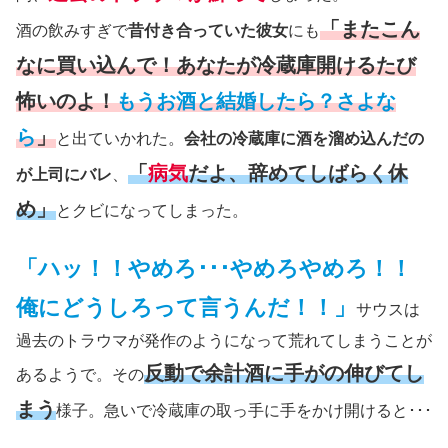
「またこん
酒の飲みすぎで
昔付き合っていた彼女
にも
なに買い込んで！あなたが冷蔵庫開けるたび
怖いのよ！
もうお酒と結婚したら？さよな
ら
」
と出ていかれた。
会社の冷蔵庫に酒を溜め込んだの
「
病気
だよ、辞めてしばらく休
が上司にバレ
、
め」
とクビになってしまった。
「ハッ！！やめろ･･･やめろやめろ！！
俺にどうしろって言うんだ！！」
サウスは
過去のトラウマが発作のようになって荒れてしまうことが
反動で余計酒に手がの伸びてし
あるようで。その
まう
様子。急いで冷蔵庫の取っ手に手をかけ開けると･･･