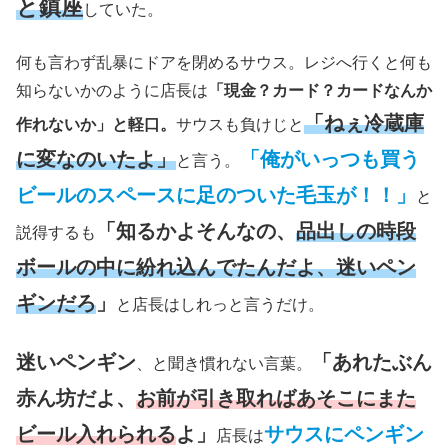
と鎮座
していた。
何も言わず乱暴にドアを閉めるサウス。レジへ行くと何も
知らないかのように店長は
「現金？カード？カードなんか
「ねぇ冷蔵庫
作れないか」と軽口。
サウスも負けじと
に変なのいたよ」
「俺がいっつも買う
と言う。
ビールのスペースに足のついた毛玉が！！」
と
「知るかよそんなの、
品出しの時段
説得するも
ボールの中に紛れ込んでたんだよ、迷いペン
ギンだろ
」
と店長はしれっと言うだけ。
迷いペンギン
「あれたぶん
、と聞き慣れない言葉。
赤ん坊だよ、
お前が引き取ればあそこにまた
ビール入れられる
よ」
サウスにペンギン
店長は