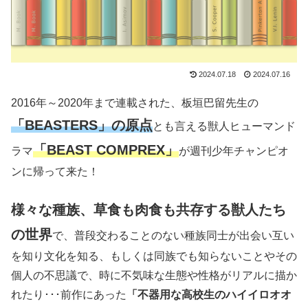
2024.07.18
2024.07.16
2016年～2020年まで連載された、板垣巴留先生の
「BEASTERS」の原点
とも言える獣人ヒューマンド
「BEAST COMPREX」
ラマ
が週刊少年チャンピオ
ンに帰って来た！
様々な種族、草食も肉食も共存する獣人たち
の世界
で、普段交わることのない種族同士が出会い互い
を知り文化を知る、もしくは同族でも知らないことやその
個人の不思議で、時に不気味な生態や性格がリアルに描か
れたり･･･前作にあった
「不器用な高校生のハイイロオオ