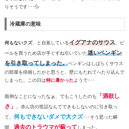
りそうです･･･💦
冷蔵庫の意味
イグアナのサウス
何もないクズ
、と自覚している
。ビ
迷いペンギン
ールを買うため店が手ぐすね引いていた
を引き取ってしまった。
ペンギンはしばらくサウス
の部屋を徘徊したかと思うと、壁にもたれてへたり込んで
しまった。この日は
特に暑かった
ようで･･･
「酒欲し
面倒なことになったなぁ、でもこうしたのも
さ」
。赤ん坊の世話なんてできもしないのに引き取っ
何もできないダメで大クズ
て、
･･･そう思った瞬
過去のトラウマが蘇って
間、
しまった。