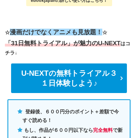
ebookjapanの詳しい使い方
はこちら
！
漫画だけでなくアニメも見放題！
☆
☆
「31日無料トライアル」が魅力のU-NEXT
はコ
チラ↓
U-NEXTの無料トライアル３
１日体験しよう♪
登録後、６００円分のポイント＋差額で今
すぐ読める！
もし、作品が６００円以下なら
完全無料
で新