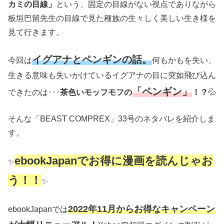
カミの目線」
という、固定の目線がない視点でありながら
板垣巴留先生の目線で見た種族の生々しく美しい生き様を
見て行きます。
イグアナとペンギンの話。
今回は
何もかもを失い、
生きる意味も失いかけているイグアナの目に突如飛び込ん
「ペンギン」
できたのは･･･
茶色いモッフモフの
！？
💦
そんな「BEAST COMPREX」33号のネタバレを紹介しま
す。
ebookJapanでお得に漫画を読んじゃお
✨
う！！
✨
2022年11月からお得なキャンペーン
ebookJapanでは