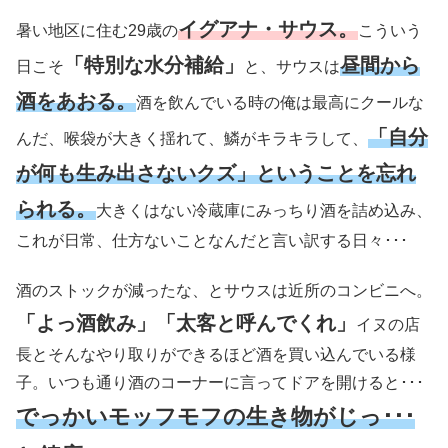
イグアナ・サウス。
暑い地区に住む29歳の
こういう
「特別な水分補給」
昼間から
日こそ
と、サウスは
酒をあおる。
酒を飲んでいる時の俺は最高にクールな
「自分
んだ、喉袋が大きく揺れて、鱗がキラキラして、
が何も生み出さないクズ」ということを忘れ
られる。
大きくはない冷蔵庫にみっちり酒を詰め込み、
これが日常、仕方ないことなんだと言い訳する日々･･･
酒のストックが減ったな、とサウスは近所のコンビニへ。
「よっ酒飲み」「太客と呼んでくれ」
イヌの店
長とそんなやり取りができるほど酒を買い込んでいる様
子。いつも通り酒のコーナーに言ってドアを開けると･･･
でっかいモッフモフの生き物がじっ･･･