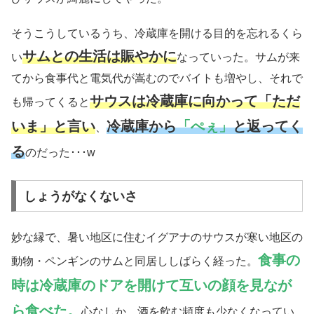
そうこうしているうち、冷蔵庫を開ける目的を忘れるくら
サムとの生活は賑やかに
い
なっていった。サムが来
てから食事代と電気代が嵩むのでバイトも増やし、それで
サウスは冷蔵庫に向かって「ただ
も帰ってくると
いま」と言い
冷蔵庫から
「ぺぇ」
と返ってく
、
る
のだった･･･w
しょうがなくないさ
妙な縁で、暑い地区に住むイグアナのサウスが寒い地区の
食事の
動物・ペンギンのサムと同居ししばらく経った。
時は冷蔵庫のドアを開けて互いの顔を見なが
ら食べた。
心なしか、酒を飲む頻度も少なくなってい