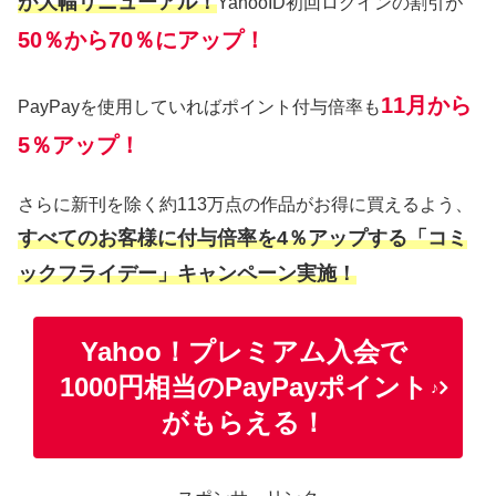
が大幅リニューアル！
YahooID初回ログインの割引が
50％から70％にアップ！
11月から
PayPayを使用していればポイント付与倍率も
5％アップ！
さらに新刊を除く約113万点の作品がお得に買えるよう、
すべてのお客様に付与倍率を4％アップする「コミ
ックフライデー」キャンペーン実施！
Yahoo！プレミアム入会で
1000円相当のPayPayポイント
♪
がもらえる！