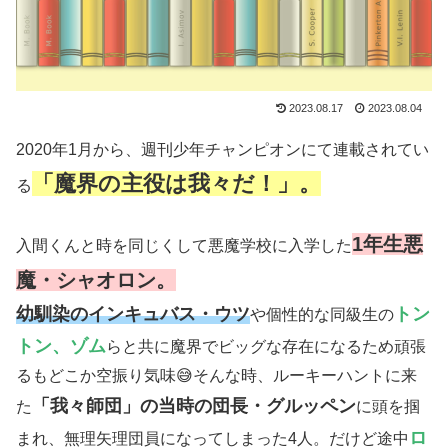
2023.08.17
2023.08.04
2020年1月から、週刊少年チャンピオンにて連載されてい
「魔界の主役は我々だ！」。
る
1年生悪
入間くんと時を同じくして悪魔学校に入学した
魔・シャオロン。
幼馴染のインキュバス・ウツ
トン
や個性的な同級生の
トン、ゾム
らと共に魔界でビッグな存在になるため頑張
るもどこか空振り気味😅そんな時、ルーキーハントに来
「我々師団」の当時の団長・グルッペン
た
に頭を掴
ロ
まれ、無理矢理団員になってしまった4人。だけど途中