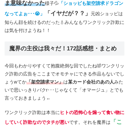
ま意味なかった
様子💦
「ショッピも架空請求ドラゴン
「イヤだが？？」
なってよぉ･･･😭」
元凶ショッピは
知らん顔を続けるのだった💧みんなもワンクリック詐欺に
は気を付けようね！！
魔界の主役は我々だ！172話感想・まとめ
今回もわかりやすくて抱腹絶倒な回でしたね🤣ワンクリッ
ク詐欺の広告をここまでオモチャにできる作品もないでし
ょうwてか
「架空請求マン」
は
某カード会社のあの人
みた
いで思いっきりパクr･･･じゃなくて「オマージュ」とでも
言っておきましょう←
ワンクリック詐欺は本当に
ヒトの恐怖心を煽って食い物に
「こ
していく詐欺なのでタチが悪い
です。それを魔界は