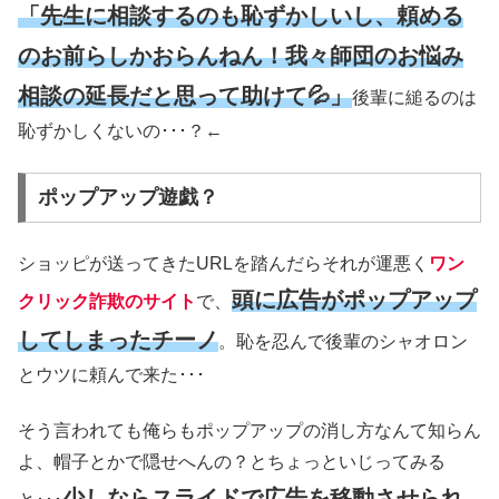
「先生に相談するのも恥ずかしいし、頼める
のお前らしかおらんねん！我々師団のお悩み
相談の延長だと思って助けて💦」
後輩に縋るのは
恥ずかしくないの･･･？←
ポップアップ遊戯？
ショッピが送ってきたURLを踏んだらそれが運悪く
ワン
頭に広告がポップアップ
クリック詐欺のサイト
で、
してしまったチーノ
。恥を忍んで後輩のシャオロン
とウツに頼んで来た･･･
そう言われても俺らもポップアップの消し方なんて知らん
よ、帽子とかで隠せへんの？とちょっといじってみる
少しならスライドで広告を移動させられ