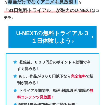
漫画だけでなくアニメも見放題！
☆
☆
「31日無料トライアル」が魅力のU-NEXT
はコ
チラ↓
U-NEXTの無料トライアル３
１日体験しよう♪
登録後、６００円分のポイント＋差額で今
すぐ読める！
もし、作品が６００円以下なら
完全無料
で新
刊が読める！
トライアル期間中、動画.雑誌.漫画.書籍の
無
料コンテンツ見放題！
雑誌は最新刊70冊が常に読み放題！