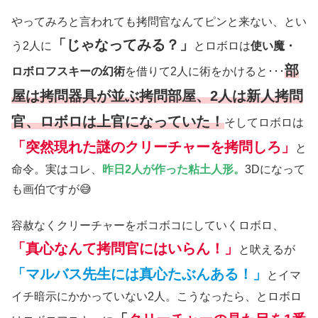
やってみろと言われても拷問官なんてピンと来ない、とい
「じゃなってみる？」
う2人に
とロボロは
使い魔・
部
ロボロフスキーの幻術
を借りて2人に術をかけると･･･
屋は拷問器具が並ぶ拷問部屋、2人は新人拷問
官、ロボロは上官になっていた！
そしてロボロは
「突然現れた謎のクリーチャーを拷問しろ」
と
命令。実はコレ、
昨日2人が作った粘土人形。
3Dになって
も画伯ですが😅
容赦なくクリーチャーをボコボコにしていくロボロ、
「真心なんて拷問官にはいらん！」
と吠えるが
「マルバス先生には真心たぶんある！」
とイマ
イチ暗示にかかっていない2人。こうなったら、とロボロ