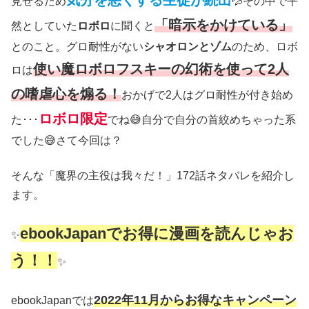
気分を悪くする生徒が続出
見せるため
💦その中で平
「暗示をかけている」
然としていた
ロボロ
に聞くと
とのこと。グロ耐性がない
シャオロンとゾム
のため、ロボ
使い魔ロボロフスキーの幻術を使って2人
ロは
の嗜虐心を煽る！
おかげで2人はグロ耐性が付き始め
ロボロ限定
た･･･
でね😅自分で自分の首絞めちゃった系
でした😅さて今回は？
そんな「魔界の主役は我々だ！」172話ネタバレを紹介し
ます。
ebookJapanでお得に漫画を読んじゃお
✨
う！！
✨
2022年11月からお得なキャンペーン
ebookJapanでは