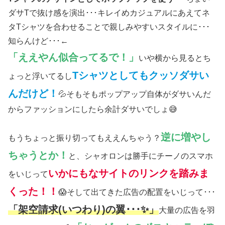
ダサTで抜け感を演出･･･キレイめカジュアルにあえてネ
タTシャツを合わせることで親しみやすいスタイルに･･･
知らんけど･･･←
「ええやん似合ってるで！」
いや横から見るとち
Tシャツとしてもクッソダサい
ょっと浮いてるし
んだけど！
💦そもそもポップアップ自体がダサいんだ
からファッションにしたら余計ダサいでしょ😅
逆に増やし
もうちょっと振り切ってもええんちゃう？
ちゃうとか！
と、シャオロンは勝手にチーノのスマホ
いかにもなサイトのリンクを踏みま
をいじって
くった！！
😱そして出てきた広告の配置をいじって･･･
「架空請求(いつわり)の翼･･･✨」
大量の広告を羽