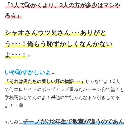
「1人で恥かくより、3人の方が多少はマシや
ろ☆」
シャオさんウツ兄さん･･･ありがと
う･･･！俺もう恥ずかしくなんかない
よ･･･！
✨
いや恥ずかしいよ
←
「それは男たちの美しい絆の物語･･･」
じゃないよ！3人
で何エロサイトのポップアップ重ねたバケモン姿で堂々と
学校闊歩してんのよ！🤣他の生徒みんなドン引きしてる
よ！！😅
チーノだけ2年生で教室が違うのであん
ちなみに