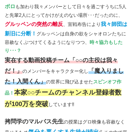
ボロ
も加わり我々メンバーとして日々を過ごすうちに5人
と先輩2人にとってかけがえのない場所･･･だったのに、
グルッペンの突然の離反
我々師団は
、宣戦布告により
新旧に分断！
グルッペンは自身の欲をシャオロンたちに
容赦なくぶつけてくるようになりつつ、
時々協力もした
り･･･？
実在する動画投稿チーム「○○の主役は我々
だ！」
「魔入りまし
のメンバーをキャラクター化し
た！入間くん」
の世界に飛び込ませた
スピンオフ作
本家○○チームのチャンネル登録者数
品！
が100万を突破
しています‼
拷問学のマルバス先生
の授業はグロ映像も容赦なく