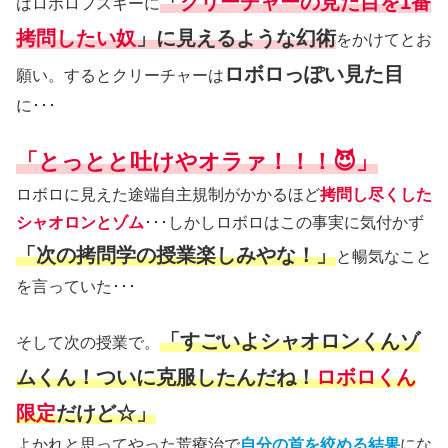
「
クリーチャーの見た目を1番
はロボロフスキーに
拷問したい奴
」に見えるような幻術
をかけてとお
ロボロっぽい見た目
願い。するとクリーチャーは
に･･･
「とっとと吐けやオラァ！！！😈」
ロボロに見えた途端自主規制がかかるほど
拷問し尽くした
シャオロンとゾム
･･･しかしロボロはこの事実に気付かず
「次の拷問学の授業楽しみやな！」
と暢気なこと
を言っていた･･･
「すごいよシャオロンくんゾ
そして次の授業で。
ムくん！ついに克服したんだね！
ロボロくん
限定
だけど☆」
よかれと思ってやった荒療治で
自分の首を絞める結果
にな