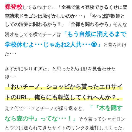
裸登校
してるわけで←
「全裸で堂々登校できるくせに架
空請求ドラゴンは恥ずかしいのか･･･」「やっぱ詐欺師と
しての沽券に関わるから？」「全裸も関わるやろ」
そんな
「もう自然に消えるまで
漫才をしてる横でチーノは
学校休むよ･･･じゃあね2人共･･･😭」
と背を向け
た･･･
さすがにやりすぎた、と思った2人は顔を見合わせた
後･･･
「おいチーノ、ショッピから貰ったエロサイ
トのURL、俺らにも転送してくれへんか？」
「『木を隠す
え？何で･･･？とチーノが振り返ると、
なら森の中』ってな･･･！」
そう言ってシャオロン
とウツは送られてきたサイトのリンクを連打しまくった。