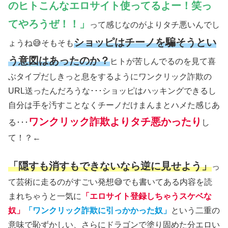
のヒトこんなエロサイト使ってるよー！笑っ
てやろうぜ！！」
って感じなのがよりタチ悪いんでし
ショッピはチーノを騙そうとい
ょうね😅そもそも
う意図はあったのか？
ヒトが苦しんでるのを見て喜
ぶタイプだしきっと息をするようにワンクリック詐欺の
URL送ったんだろうな･･･ショッピはハッキングできるし
自分は手を汚すことなくチーノだけまんまとハメた感じあ
ワンクリック詐欺よりタチ悪かったり
る･･･
し
て！？←
「隠すも消すもできないなら逆に見せよう」
っ
て芸術に走るのがすごい発想😅でも書いてある内容を読
まれちゃうと一気に
「エロサイト登録しちゃうスケベな
奴」
「ワンクリック詐欺に引っかかった奴」
という二重の
意味で恥ずかしい、さらにドラゴンで塗り固めた分エロい