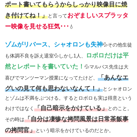
ポート書いてもらうからしっかり映像目に焼
き付けてね！」
おぞましいスプラッタ
と言って
ー映像を見せる狂気･･･
💧
ゾムがリバース、シャオロンも失神
💦その他生徒
ロボロだけは平
も体調不良を訴え退室💦しかし1人、
然とレポートを書いていた！
💦マルバス先生は大
「あんなエ
喜びでマンツーマン授業になってたけど、
グいの見て何も思わないなんて！」
とシャオロン
とゾムは不満をぶつける。するとロボロも実は得意という
「自己暗示をかけている」
わけではなく
とのこと。
「自分は凄惨な拷問風景は日常茶飯事
その時は
の拷問官」
という暗示をかけているのだとか。