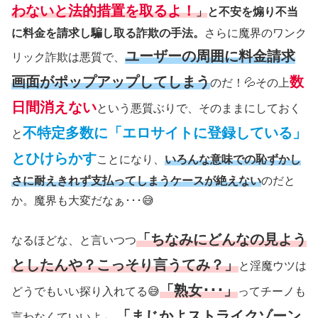
わないと法的措置を取るよ！
」
と不安を煽り不当
に料金を請求し騙し取る詐欺の手法。
さらに魔界のワンク
ユーザーの周囲に料金請求
リック詐欺は悪質で、
画面がポップアップしてしまう
数
のだ！💦その上
日間消えない
という悪質ぶりで、そのままにしておく
不特定多数に「エロサイトに登録している」
と
とひけらかす
ことになり、
いろんな意味での恥ずかし
さに耐えきれず支払ってしまうケースが絶えない
のだと
か。魔界も大変だなぁ･･･😅
「ちなみにどんなの見よう
なるほどな、と言いつつ
としたんや？こっそり言うてみ？」
と淫魔ウツは
「熟女･･･」
どうでもいい探り入れてる😅
ってチーノも
「まじかよストライクゾーン
言わなくていいよ←