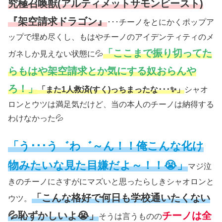
究極召喚獣(アルティメットサモンビースト)
『架空請求ドラゴン』
･･･チーノをとにかくポップア
ップで埋め尽くし、もはやチーノのアイデンティティのメ
「ここまで振り切ってた
ガネしか見えない状態に💦
らもはや架空請求とか気にする奴おらんや
ろ！」
「また1人救済(すく)っちまったな･･･✨」
シャオ
ロンとウツは満足気だけど、当の本人のチーノは納得する
わけなかった💦
「う･･･う゛わ゛～ん！！俺こんな化け
物みたいな見た目嫌だよ～！！😭」
マジ泣
きのチーノにさすがにマズいと思ったらしきシャオロンと
「こんな格好で何日も学校通いたくない
ウツ。
💦恥ずかしいよ😭」
チーノは全
そうは言うものの