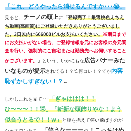
「これ、どうやったら消せるんですか･･･😭」
チーノの頭上
見ると、
に
「
登録完了！厳選桃色えちえ
ち動画(高画質)にご登録いただきありがとうございまし
た。3日以内に666000ビルお支払いください。
※期日まで
にお支払いがない場合、ご登録情報を元にお客様の身元調
査を行い、強制的にご自宅または勤務先へお伺いすること
広告バナーみた
がございます。
」
という、いかにもな
いなものが提示
内容
されてる！？💦何コレ！？てか
恥ずかしすぎない！？
←
「ぎゃははは！！
しかしこれを見て･･･
ひ〜〜〜！！🤣」「斬新な頭飾りやな！よう
似合うとるで！！w」
と腹を抱えて笑い飛ばすのが
「笑うなーーーっ！こっちはめ
シャオロンたち。