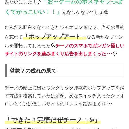
「お～ゲームのボスキャラっぽ
みたいにした！💦
くてかっこいい！！」
んなワケないでしょ😅
だんだん面白くなってきたシャオロン＆ウツ、当初の目的
「ポップアップアート」
を忘れて
なる新たなジャン
ルを開拓してしまった💦
チーノのスマホでガンガン怪しい
サイトのリンクを踏みまくり広告を出しまくった･･･
💦
啓蒙？の成れの果て
チーノの頭上に出たワンクリック詐欺のポップアップを消
す方法を模索していたはずが、変なスイッチ入ったシャオ
ロンとウツは怪しいサイトのリンクを踏みまくり･･･
「できた！完璧だぜチーノ！✨」