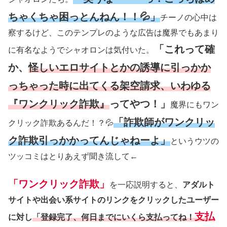
ちゃくちゃ困っとんねん！！💦」
チーノの心中は
察するけど、このテンプレのような広告は魔界でもあまり
「これって確
に有名なようでシャオロンは気付いた。
か、
怪しいエロサイトとかの誘導に引っかか
っちゃった時に出てくる架空請求、いわゆる
『ワンクリック詐欺』
ってやつ！」
魔界にもワン
「詐欺師がワンクリッ
クリック詐欺あるんだ！？💦
ク詐欺引っかかってんじゃねーよ」
というウツの
ツッコミはとりあえず聞き流して←
「ワンクリック詐欺」
を一応説明すると、
アダルト
サイトや出会い系サイトのリンクをクリックしたユーザー
支払
に対し
「登録完了、何日までにいくら支払ってね！