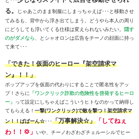
と･･･
る。
じゃあこのまま制服にしまっちゃえば･･･と移動させ
てみるも、背中から浮き出てしまう。どうやら本人の周り
にどうしても浮いてくる仕様は変えられないみたい。
隠す
のがダメなら
、とシャオロンは広告をチーノの顔面に持っ
て来て･･･
「できた！仮面のヒーロー『架空請求マ
ン』！！」
ポップアップを仮面の代わりにすることで匿名性をアッ
プ！さらに
「ワンクリック詐欺の危険性を啓発するヒーロ
ー」
って設定にしちゃえばこういうヒトなのかって納得し
てもらえる！
一撃(ワンクリック)で敵を撃つ！架空請求マ
「万事解決☆」
「してねぇ
ン！！ばばーん☆
･･･
わ！！💢」
いや、チーノわざわざチェルーシルでヒー