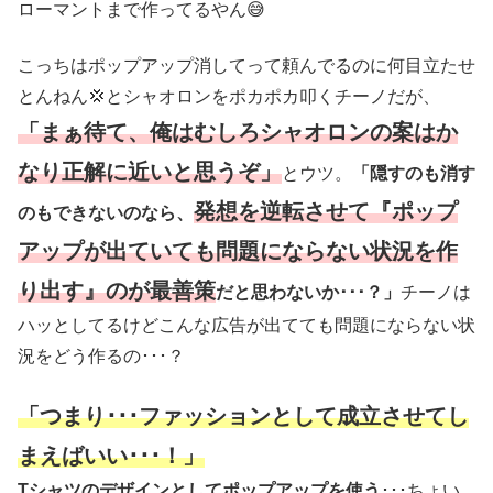
ローマントまで作ってるやん😅
こっちはポップアップ消してって頼んでるのに何目立たせ
とんねん💢とシャオロンをポカポカ叩くチーノだが、
「まぁ待て、俺はむしろシャオロンの案はか
なり正解に近いと思うぞ」
とウツ。
「隠すのも消す
発想を逆転させて『ポップ
のもできないのなら、
アップが出ていても問題にならない状況を作
り出す』のが最善策
だと思わないか･･･？」
チーノは
ハッとしてるけどこんな広告が出てても問題にならない状
況をどう作るの･･･？
「つまり･･･ファッションとして成立させてし
まえばいい･･･！」
Tシャツのデザインとしてポップアップを使う
･･･ちょい