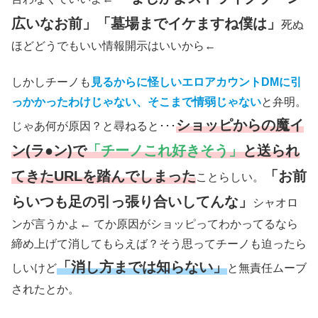
広いなお前」「墓場までイケますね僕は」
死ぬ
ほどどうでもいい情報開示はいいから←
しかしチーノも
見るからに怪しいエロアカウントDMに引
っかかったわけじゃない、そこまで情弱じゃない
と弁明。
ショッピからの魔イ
じゃあ何が原因？と尋ねると･･･
ン(ラ●ン)で
「チーノこれ好きそう」
と送られ
てきたURLを踏んでしまった
「お前
ことらしい。
らいつも足の引っ張り合いしてんな」
シャオロ
ンが言うかよ← てか原因がショッピってわかってるなら
締め上げて消してもらえば？そう思ってチーノも迫ったら
「消し方までは知らない」
しいけど
と無責任ムーブ
されたとか。