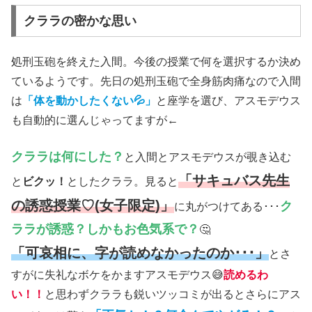
クララの密かな思い
処刑玉砲を終えた入間。今後の授業で何を選択するか決め
ているようです。先日の処刑玉砲で全身筋肉痛なので入間
は
「体を動かしたくない💦」
と座学を選び、アスモデウス
も自動的に選んじゃってますが←
クララは何にした？
と入間とアスモデウスが覗き込む
「サキュバス先生
と
ビクッ！
としたクララ。見ると
の誘惑授業♡(女子限定)」
ク
に丸がつけてある･･･
ララが誘惑？しかもお色気系で？
🤔
「可哀相に、字が読めなかったのか･･･」
とさ
すがに失礼なボケをかますアスモデウス😅
読めるわ
い！！
と思わずクララも鋭いツッコミが出るとさらにアス