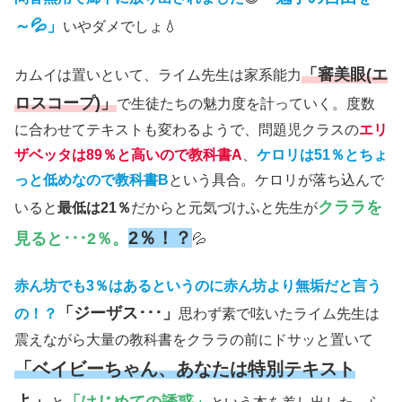
～💦」
いやダメでしょ💧
「審美眼(エ
カムイは置いといて、ライム先生は家系能力
ロスコープ)」
で生徒たちの魅力度を計っていく。度数
に合わせてテキストも変わるようで、問題児クラスの
エリ
ザベッタは89％と高いので教科書A
、
ケロリは51％とちょ
っと低めなので教科書B
という具合。ケロリが落ち込んで
クララを
いると
最低は21％
だからと元気づけふと先生が
2％！？
見ると･･･2％。
💦
赤ん坊でも3％はあるというのに赤ん坊より無垢だと言う
「ジーザス･･･」
の！？
思わず素で呟いたライム先生は
震えながら大量の教科書をクララの前にドサッと置いて
「ベイビーちゃん、あなたは特別テキスト
よ」