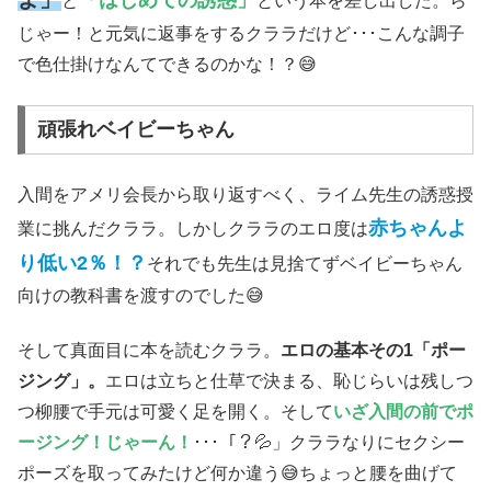
「はじめての誘惑」
と
という本を差し出した。ら
じゃー！と元気に返事をするクララだけど･･･こんな調子
で色仕掛けなんてできるのかな！？😅
頑張れベイビーちゃん
入間をアメリ会長から取り返すべく、ライム先生の誘惑授
赤ちゃんよ
業に挑んだクララ。しかしクララのエロ度は
り低い2％！？
それでも先生は見捨てずベイビーちゃん
向けの教科書を渡すのでした😅
そして真面目に本を読むクララ。
エロの基本その1「ポー
ジング」。
エロは立ちと仕草で決まる、恥じらいは残しつ
つ柳腰で手元は可愛く足を開く。そして
いざ入間の前でポ
ージング！じゃーん！
･･･「？💦」クララなりにセクシー
ポーズを取ってみたけど何か違う😅ちょっと腰を曲げて