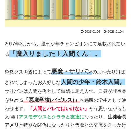
2023.01.06
2023.01.04
2017年3月から、週刊少年チャンピオンにて連載されてい
「魔入りました！入間くん」。
る
悪魔・サリバン
突然クズ両親によって
の元へ売り飛ば
人間の少年・鈴木入間。
されてしまったお人好しな
サリバンは入間を孫として熱烈に迎え入れ、自身が理事長
「悪魔学校(バビルス)」
を務める
へ悪魔の学生として通
わせます。
「人間とバレてはいけない」
そう思いながらも
入間は
アスモデウスとクララと友達に
なったり、
生徒会長
アメリ
と特別な関係になったりと悪魔との交流をきっかけ