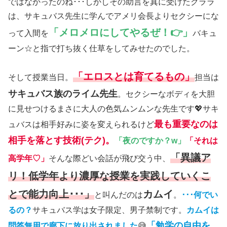
ではなかったのね･･･しかしその助言を真に受けたクララ
は、サキュバス先生に学んでアメリ会長よりセクシーにな
「メロメロにしてやるぜ！👉」
って入間を
バキュ
ーン☆と指で打ち抜く仕草をしてみせたのでした。
「エロスとは育てるもの」
そして授業当日。
担当は
サキュバス族のライム先生
。セクシーなボディを大胆
に見せつけるまさに大人の色気ムンムンな先生です💖サキ
最も重要なのは
ュバスは相手好みに姿を変えられるけど
相手を落とす技術(テク)。
「夜のですか？w」
「それは
「異議ア
高学年♡」
そんな際どい会話が飛び交う中、
リ！低学年より濃厚な授業を実践していくこ
とで能力向上･･･」
カムイ
と叫んだのは
。
･･･何でい
るの？
サキュバス学は女子限定、男子禁制です。
カムイは
「勉学の自由を
問答無用で廊下に放り出されました
😅