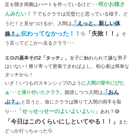
何かお猿さ
足を開き両腕はハートを作っているけど･･･
んみたい！？
でもクララは完璧だと思っている様子。ど
「えっと、新しい体
うだ！と見せつけるが、入間は
伝わってなかった！！
「失敗！！」
操？」
💦
そ
う言ってどこかへ去るクララ･･･
エロの基本その2「タッチ」。
女子に触れられて嫌な男子
はいない！擦り寄って密着できればよし、初心者は簡単な
タッチから！
いざ！いつものスキンシップのように
入間の背中にびた
「おん
ぁ･･･と張り付いたクララ。
困惑しつつ入間は
ぶ？」
と言うと、徐にクララは降りて入間の両手を取
「せっせっせーのよいよいよい♪」
り･･･
あれ？😅
「今日はこのくらいにしといてやる！！」
また
どっか行っちゃった💦