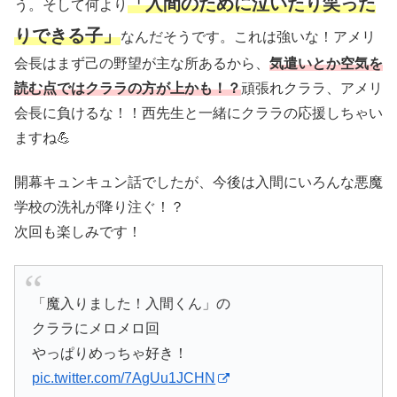
「入間のために泣いたり笑った
う。そして何より
りできる子」
なんだそうです。これは強いな！アメリ
会長はまず己の野望が主な所あるから、
気遣いとか空気を
読む点ではクララの方が上かも！？
頑張れクララ、アメリ
会長に負けるな！！西先生と一緒にクララの応援しちゃい
ますね💪
開幕キュンキュン話でしたが、今後は入間にいろんな悪魔
学校の洗礼が降り注ぐ！？
次回も楽しみです！
「魔入りました！入間くん」の
クララにメロメロ回
やっぱりめっちゃ好き！
pic.twitter.com/7AgUu1JCHN