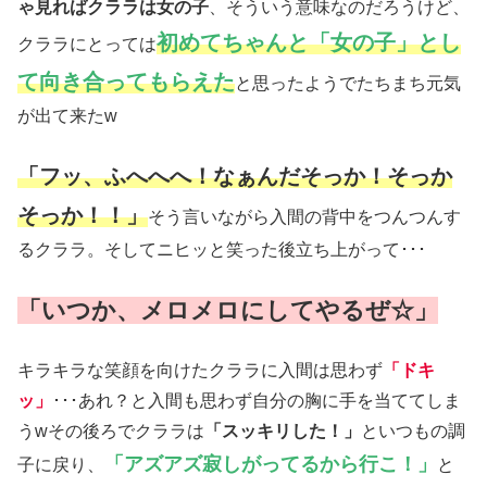
ゃ見ればクララは女の子
、そういう意味なのだろうけど、
初めてちゃんと「女の子」とし
クララにとっては
て向き合ってもらえた
と思ったようでたちまち元気
が出て来たw
「フッ、ふへへへ！なぁんだそっか！そっか
そっか！！」
そう言いながら入間の背中をつんつんす
るクララ。そしてニヒッと笑った後立ち上がって･･･
「いつか、メロメロにしてやるぜ☆」
キラキラな笑顔を向けたクララに入間は思わず
「ドキ
ッ」
･･･あれ？と入間も思わず自分の胸に手を当ててしま
うwその後ろでクララは
「スッキリした！」
といつもの調
「アズアズ寂しがってるから行こ！」
子に戻り、
と