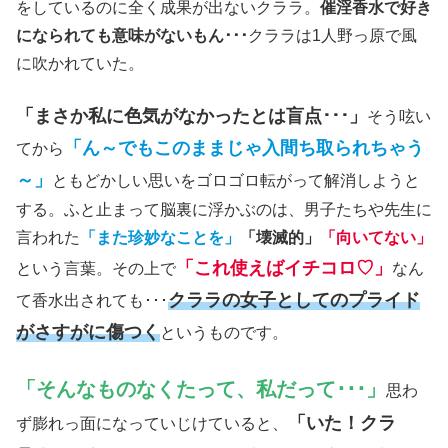
をしているのに全く成果が出ないクララ。
催淫香水で好き
になられても意味がないもん･･･
クララは1人野っ原で風
に吹かれていた。
「まさか私に色気がなかったとは盲点･･･」
そう呟い
「ん～でもこのままじゃ入間ち取られちゃう
てから
～」
ともどかしい思いをゴロゴロ転がって解消しようと
する。ふと止まって脳裏に浮かぶのは、男子たちや先生に
言われた
「また珍妙なことを」
「壊滅的」
「向いてない」
「これ使えばイチコロ♡」
という言葉。その上で
なん
クララの女子としてのプライド
て香水出されても･･･
がさすがに傷つく
というものです。
「そんなものなくたって、私だって･･･」
思わ
「いた！クラ
ず膨れっ面になっていじけていると、