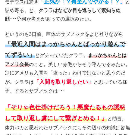
「正気か！？何企んでやがる！？」
モデウスは驚き
と
詰め寄る。と、
クララはなぜか目を逸らして素知らぬ
顔･･･
💦何か考えがあっての選択みたい。
というのも3日前、巨体のサブノックをよじ登りながら
「最近入間はまっかちゃんとばっかり遊んで
てずるい」
とグチっていたクララ。
まっかちゃんとは
アメリ会長
のこと。美しい赤毛からそう呼んでるみたい。
別にアメリも入間を「盗った」わけではないと思うのだ
「入間を取り返したい」
が、クララは
と思っている様
子。するとサブノックは･･･
「そりゃ色仕掛けだろう！悪魔たるもの誘惑
して取り返し虜にして繋ぎとめる！」
と助言。
体力バカと思われたサブノックにもその辺りの知識は皆無