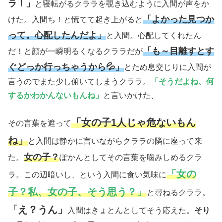
ラ！」
と寝転がるクララを覗き込むように入間が声をか
「よかった見つか
けた。入間ち！と慌てて起き上がると
って。心配したんだよ」
と入間。心配してくれたん
「も～目離すとす
だ！と顔が一瞬明るくなるクララだが
ぐどっか行っちゃうから💦」
とため息交じりに入間が
言うのでまた少し俯いてしまうクララ。
「そうだよね、何
するかわかんないもんね」
と言いかけた、
「女の子1人じゃ危ないもん
その言葉を遮って
ね」
と入間は静かに言いながらクララの隣に座って来
女の子？
た。
ぽかんとしてその言葉を噛みしめるクラ
「女の
ラ。この辺暗いし、という入間に食い気味に
子？私、女の子、そう思う？」
と尋ねるクララ。
「え？うん」
入間はきょとんとしてそう応えた。
そり