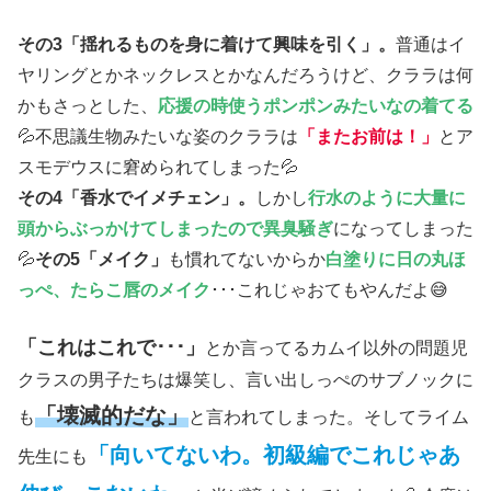
その3「揺れるものを身に着けて興味を引く」。
普通はイ
ヤリングとかネックレスとかなんだろうけど、クララは何
かもさっとした、
応援の時使うポンポンみたいなの着てる
💦不思議生物みたいな姿のクララは
「またお前は！」
とア
スモデウスに窘められてしまった💦
その4「香水でイメチェン」。
しかし
行水のように大量に
頭からぶっかけてしまったので異臭騒ぎ
になってしまった
💦
その5「メイク」
も慣れてないからか
白塗りに日の丸ほ
っぺ、たらこ唇のメイク
･･･これじゃおてもやんだよ😅
「これはこれで･･･」
とか言ってるカムイ以外の問題児
クラスの男子たちは爆笑し、言い出しっぺのサブノックに
「壊滅的だな」
も
と言われてしまった。そしてライム
「向いてないわ。初級編でこれじゃあ
先生にも