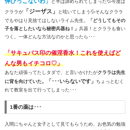
伸びっこないわ」
と半ば諦められてしまった💦今度は
「ジーザス」
クララが
と呟いてしまう💦そんなクララ
でもやはり見捨てはしないライム先生。
「どうしてもその
子を落としたいなら秘密兵器ね！」
兵器！とクララも食い
つく。一体どんな方法なのかと思ったら･･･
「サキュバス印の催淫香水！これを使えばど
んな男もイチコロ♡」
あなた頑張ってたしタダで、と言いかけたが
クララは先生
「･･･いらないです」
に背を向けていた。
ちょっとむく
れて教室を出て行ってしまった･･･
1番の薬は･･･
入間にちゃんと女子として見てもらうため、お色気の勉強