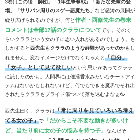
3巻はこの後
「師団」「1年生争奪戦」「新たな先輩の登
場」「サリバン周りのスゲー悪魔たち」
など怒涛の展開が
作者・西修先生の巻末
繰り広げられるのですが、何と
コメントは全部17話のクララについて
です。そのく
らいクララという女の子に思い入れがあるのでしょう。も
しかすると
西先生もクララのような経験があったのかも
し
「自分」
れません。変なイメージだけでなくちゃんと
「女子」として見て欲しい
という思いがあってクララ
に託したのかも。人間界には催淫香水みたいなチートアイ
テムはないかもしれないけど、何でもできる魔界でそれ出
されたらクララもプライド傷ついて落ち込むよなぁ💦
「常に周りを見ていろいろ考え
西先生曰く、クララは
てる女の子」
「だからこそ不要な動きが多いけ
で
ど、当たり前に女の子の悩みを持つ子」
なんだそ