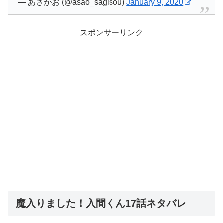
— あさがお (@asao_sagisou)
January 9, 2020
スポンサーリンク
魔入りました！入間くん17話ネタバレ