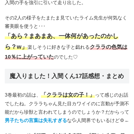
入間の手を強引に引いて走り出した。
その2人の様子をたまたま見ていたライム先生が何気なく
審美眼を使うと･･･
「あら？まあまあ、一体何があったのかし
ら？w」
クララの色気は
楽しそうに好きな子と戯れる
10％に上がっていた
のでした♡
魔入りました！入間くん17話感想・まとめ
「クララは女の子！」
3巻最初の話は、
って感じのお話
でしたね。クララちゃん見た目カワイイのに言動が予測不
能だから珍獣と言われてしまうのでしょうか？だからって
男子たちの言葉は失礼すぎる
な💦人間界でもいるけど💢←