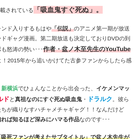
「吸血鬼すぐ死ぬ」。
連載されている
レンド入りするもはや
「伝説」
のアニメ第一期が放送
ドギャグ漫画。第二期放送も決定しておりDVDの到
作者・盆ノ木至先生のYouTube
も怒涛の勢い･･･
！2015年から追いかけてた古参ファンからしたら感
・
新横浜
でひょんなことから出会った、
イケメンマッ
ルド
ドラルク
と
真祖なのにすぐ死ぬ吸血鬼
・
。彼ら
たちが織りなすハチャメチャギャグ！！なんだけど
知れば知るほど深みにハマる作品
なのです･･･
「吸死ファンが考えたサブタイトル」で盆ノ木先生が