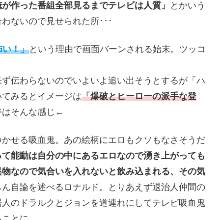
俺が作った番組全部見るまでテレビは人質」
とかいう
わないので見せられた所･･･
怖い！」
という理由で画面バーンされる始末。ツッコ
来ず伝わらないのでいよいよ追い出そうとするが「ハ
いてみるとイメージは
「爆破とヒーローの派手な登
ジはそんな感じ←
つかせる吸血鬼。あの絵柄にエロもクソもなさそうだ
って能動は自分の中にあるエロなので湧き上がっても
異物なので気合いを入れないと飲み込まれる、その気
らん自論を述べるロナルド。とりあえず退治人仲間の
居人のドラルクとジョンを道連れにしてテレビ吸血鬼
ることに。