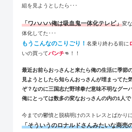
組を見ようとしたら･･･
「ワハハハ俺は吸血鬼一体化テレビ」
変
体化してた･･･
もうこんなのこりごり！
名乗り終わる前に
いの買って
パンチ
👊！！
最近お前らおっさんと来たら俺の生活に季節
見ようとしたら知らんおっさんが埋まってた
ぞ？なのに三国志だ野球拳だ意味不明なグー
俺にとっては数多の変なおっさんの内の1人で
今までの鬱憤と脱稿明けのストレスとばかり
「そういうのロナルドさんみたいな商売