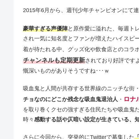
2015年6月から、週刊少年チャンピオンにて
豪華すぎる声優陣
と原作愛に溢れた、毎週ト
され一気に知名度とファンが増えたハイスピー
着が待たれる中、グッズ化や飲食店とのコラボ
チャンネルも定期更新
されており好評ですよ
慨深いものがありそうですね･･･ｗ
吸血鬼と人間が共存する世界線のニッチな街
ロナ
チョなのにどこか残念な吸血鬼退治人
・
を取り巻くクセの強すぎる住民たちや吸血鬼
時々
感動する話や仄暗い設定が生きている、
さらに今回から、突発的にTwitterで募集した