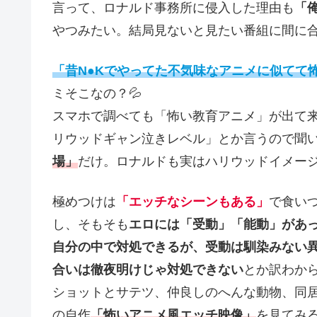
言って、ロナルド事務所に侵入した理由も
「
やつみたい。結局見ないと見たい番組に間に合
「昔N●Kでやってた不気味なアニメに似てて
ミそこなの？💦
スマホで調べても「怖い教育アニメ」が出て
リウッドギャン泣きレベル」とか言うので聞
場」
だけ。ロナルドも実はハリウッドイメー
極めつけは
「エッチなシーンもある」
で食い
し、そもそも
エロには「受動」「能動」があ
自分の中で対処できるが、受動は馴染みない
合いは徹夜明けじゃ対処できない
とか訳わか
ショットとサテツ、仲良しのへんな動物、同
の自作
「怖いアニメ風エッチ映像」
を見てみ