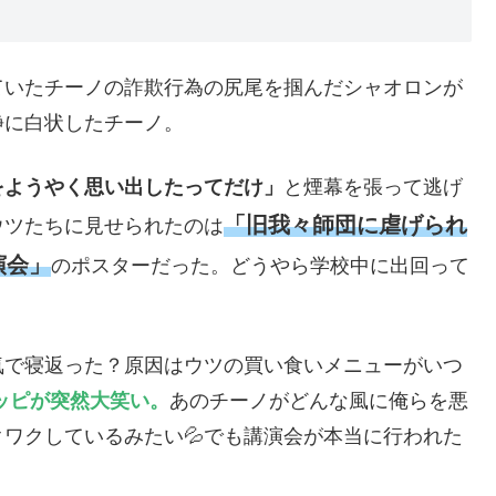
ていたチーノの詐欺行為の尻尾を掴んだシャオロンが
静に白状したチーノ。
をようやく思い出したってだけ」
と煙幕を張って逃げ
「旧我々師団に虐げられ
ウツたちに見せられたのは
演会」
のポスターだった。どうやら学校中に出回って
気で寝返った？原因はウツの買い食いメニューがいつ
ッピが突然大笑い。
あのチーノがどんな風に俺らを悪
ワクしているみたい💦でも講演会が本当に行われた