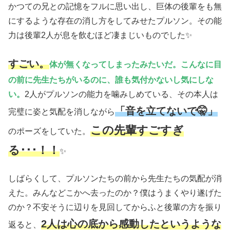
かつての兄との記憶をフルに思い出し、巨体の後輩をも無
にするような存在の消し方をしてみせたプルソン。その能
力は後輩2人が息を飲むほど凄まじいものでした✨
すごい。
体が無くなってしまったみたいだ。こんなに目
の前に先生たちがいるのに、誰も気付かないし気にしな
い。
2人がプルソンの能力を噛みしめている、その本人は
「音を立てないで🤫」
完璧に姿と気配を消しながら
この先輩すごすぎ
のポーズをしていた。
る･･･！！
✨
しばらくして、プルソンたちの前から先生たちの気配が消
えた。みんなどこかへ去ったのか？僕はうまくやり遂げた
のか？不安そうに辺りを見回してからふと後輩の方を振り
2人は心の底から感動したというような
返ると、