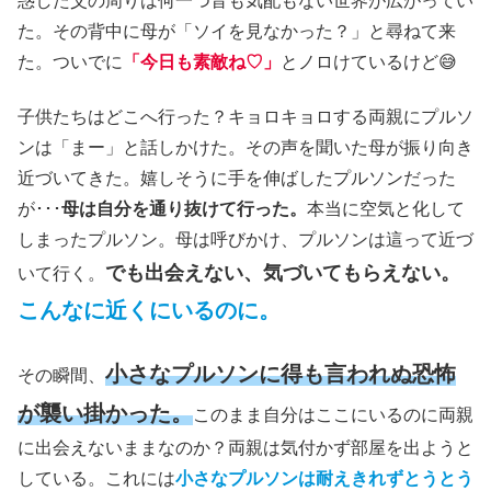
惑した父の周りは何一つ音も気配もない世界が広がってい
た。その背中に母が「ソイを見なかった？」と尋ねて来
た。ついでに
「今日も素敵ね♡」
とノロけているけど😅
子供たちはどこへ行った？キョロキョロする両親にプルソ
ンは「まー」と話しかけた。その声を聞いた母が振り向き
近づいてきた。嬉しそうに手を伸ばしたプルソンだった
が･･･
母は自分を通り抜けて行った。
本当に空気と化して
しまったプルソン。母は呼びかけ、プルソンは這って近づ
でも出会えない、気づいてもらえない。
いて行く。
こんなに近くにいるのに。
小さなプルソンに得も言われぬ恐怖
その瞬間、
が襲い掛かった。
このまま自分はここにいるのに両親
に出会えないままなのか？両親は気付かず部屋を出ようと
している。これには
小さなプルソンは耐えきれずとうとう