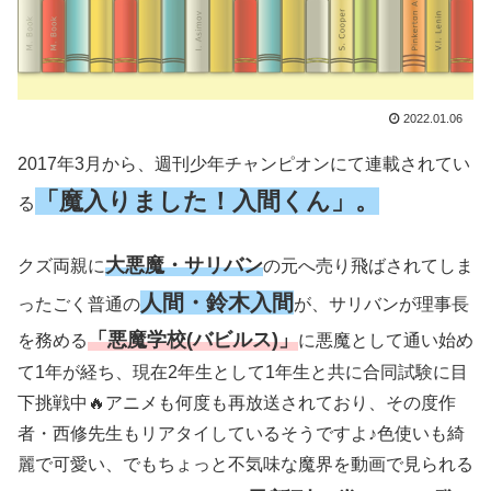
2022.01.06
2017年3月から、週刊少年チャンピオンにて連載されてい
「魔入りました！入間くん」。
る
大悪魔・サリバン
クズ両親に
の元へ売り飛ばされてしま
人間・鈴木入間
ったごく普通の
が、サリバンが理事長
「悪魔学校(バビルス)」
を務める
に悪魔として通い始め
て1年が経ち、現在2年生として1年生と共に合同試験に目
下挑戦中🔥アニメも何度も再放送されており、その度作
者・西修先生もリアタイしているそうですよ♪色使いも綺
麗で可愛い、でもちょっと不気味な魔界を動画で見られる