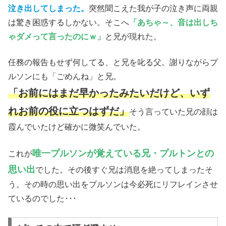
泣き出してしまった。
突然聞こえた我が子の泣き声に両親
は驚き困惑するしかない。そこへ
「あちゃ～、音は出しち
ゃダメって言ったのにｗ」
と兄が現れた。
任務の報告もせず何してる、と兄を叱る父。謝りながらプ
ルソンにも「ごめんね」と兄。
「お前にはまだ早かったみたいだけど、いず
れお前の役に立つはずだ」
そう言っていた兄の顔は
霞んでいたけど確かに微笑んでいた。
唯一プルソンが覚えている兄・プルトンとの
これが
思い出
でした。その後すぐ兄は消息を絶ってしまったそ
う。その時の思い出をプルソンは今必死にリフレインさせ
ているのでした･･･