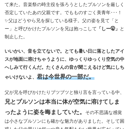
て来た。音楽祭の時主役を張ろうとしたプルソンを厳しく
否定していたあの父親です。でもものすごく美青年･･･！
✨父はどうやら兄を探している様子。父の姿を見て「と
ー」と呼びかけたプルソンを兄は抱っこして
「しー🤫」
と
制止した。
いいかい、音を立てないで。とても暑い日に落としたアイ
スが地面に溶けちゃうように、ゆっくりゆっくり空気の中
へしみて行くんだ。たくさんの音が聞こえるけど気にしち
君は今世界の一部だ。
ゃいけないよ、
父が兄を呼びかけたりブツブツと独り言を言っている中、
兄とプルソンは本当に体が空気に溶けてしま
ったように姿を晦ましていた。
その不思議な感覚
は小さなプルソンにも確かな魅力がありました。そして困