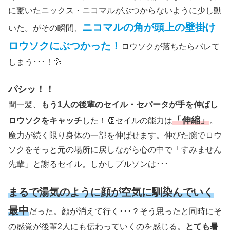
に驚いたニックス・ニコマルがぶつからないように少し動
ニコマルの角が頭上の壁掛け
いた。がその瞬間、
ロウソクにぶつかった！
ロウソクが落ちたらバレて
しまう･･･！💦
パシッ！！
間一髪、
もう1人の後輩のセイル・セパータが手を伸ばし
「伸縮」
ロウソクをキャッチ
した！👏セイルの能力は
。
魔力が続く限り身体の一部を伸ばせます。伸びた腕でロウ
ソクをそっと元の場所に戻しながら心の中で「すみません
先輩」と謝るセイル。しかしプルソンは･･･
まるで湯気のように顔が空気に馴染んでいく
最中
だった。顔が消えて行く･･･？そう思ったと同時にそ
の感覚が後輩2人にも伝わっていくのを感じる。
とても暑