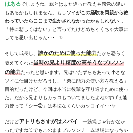
はある
でしょうね。親とはまた違った教えや感覚の違い
もあるかもしれません。もし
ソイがこの経験を両親から教
わっていたらここまで生かされなかったかもしれない
し。
「特に悲しくはない」と言ってたけどめちゃくちゃ大事に
してる思い出じゃん･･･！✨
誰かのために使った能力
そして成長し、
だから恐らく
当時の兄より精度の高そうなプルソン
教えてくれた
の能力
だったと思います。兄はいたずらもあって小さな
ソイに仕掛けただろうし、「弟に能力の使い方を教える」
目的だったけど、今回は本当に後輩を守り通すために使っ
た。だから兄よりもカッコもついてましたよね✨すげぇ能
力使って「シー🤫」は卑怯なくらいカッコイイ･･･✨
アトリもさすがはスパイ
だけど
、一筋縄じゃ行かなか
ったですね💦でもこのままプルソンチーム退場になっちゃ