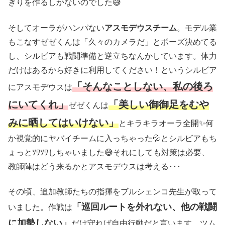
ぎりを作るしかないのでした😅
そしてオーラがハンパない
アスモデウスチーム
。モデル業
もこなすゼゼくんは「久々のカメラだ」とポーズ決めてる
し、シルビアも戦闘準備と逆立ちなんかしています。体力
だけはあるから好きに利用してください！というシルビア
「そんなことしない、私の後ろ
にアスモデウスは
にいてくれ」
「美しい御御足をむや
ゼゼくんは
みに晒してはいけない」
とキラキラオーラ全開✨何
か視覚的にヤバイチームに入っちゃった💦とシルビアもち
ょっとｿﾜｿﾜしちゃいました😅それにしても対策は必要、
教師陣はどう来るかとアスモデウスは考える･･･
その頃、追加教師たちの指揮をブルシェンコ先生が取って
「巡回ルートを外れない、他の戦闘
いました。作戦は
に加勢しない」
だけ守れば自由行動だと言います。ツム