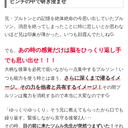
ピンチの中で研ぎ澄ませ
兄・プルトンとの記憶を絶体絶命の今思い出していたプル
ソン。消息を絶ってしまったことに特に悲しいとか思わな
いほど兄は印象が薄かった。いつも顔霞んでたしね💦
あの時の感覚だけは脳をひっくり返し手
でも、
でも思い出せ！！！
大柄な後輩を必死で庇いながら一点集中するプルソン！い
さらに深くまで潜るイメ
つも能力を使う時とは違う、
ージ、その力を他者と共有するイメージ！
その間プ
ルソンは魔力を消耗するので本当に大変なのです💦
「ゆっくりゆっくり」そう兄に教えてもらったから口でも
繰り返す。緊張しながら見守る後輩2人･･･
その時、
目の前に来たツムル先生が突然つまずいた！
それ