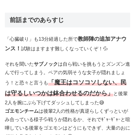
前話までのあらすじ
教師陣の追加アナウ
「心臓破り」も13分経過した所で
ンス！
試験はますます難しくなっていくぞ！💦
それを聞いた
サブノック
は自ら戦いを挑もうとズンズン進
んで行ってしまう。ペアの気弱そうな女子が隠れましょ
「魔王はコソコソしない、民
う！と恐々と言うも
は守るしいつかは鉢合わせるのだから」
と後輩
2人を腕にぶら下げてダッシュしてしまった😅
ゴエモンチーム
は後輩2人の性格が真逆らしくずっといが
み合っている様子💦戦うか隠れるか、それでｷﾞｬｰｷﾞｬｰと喧
嘩している後輩をゴエモンはどうにもできず、大量のおに