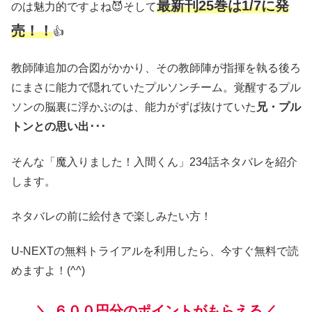
最新刊25巻は1/7に発
のは魅力的ですよね😈そして
売！！
👍
教師陣追加の合図がかかり、その教師陣が指揮を執る後ろ
にまさに能力で隠れていたプルソンチーム。覚醒するプル
ソンの脳裏に浮かぶのは、能力がずば抜けていた
兄・プル
トンとの思い出･･･
そんな「魔入りました！入間くん」234話ネタバレを紹介
します。
ネタバレの前に絵付きで楽しみたい方！
U-NEXTの無料トライアルを利用したら、今すぐ無料で読
めますよ！(^^)
＼
６００円分のポイントがもらえる／