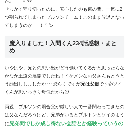
😨
せっかく守り切ったのに、安心したのも束の間、一気に2
つ割られてしまったプルソンチーム！このまま敗退となっ
てしまうのか･･･！？💦
魔入りました！入間くん234話感想・まと
め
いやはや、兄との思い出がどう働いてくるかと思ったらな
かなか王道の展開でしたね！イケメンなお父さんもとうと
う顔出ししましたか･･･恐らくですが
兄は父似
です👍ソイ
くんが思いっきり母似だから😅
両親、プルソンの場合父が厳しい人で一番関わってきたの
は父なんだろうけど、兄弟がいるとプルトンとソイのよう
兄弟間でしか成し得ない会話とか経験っていうの
に