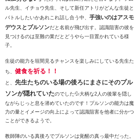
ル先生、イチョウ先生、そして新任アトリがどんな生徒と
手強いのはアスモ
バトルしたいかあれこれ話し合う中、
デウスとプルソン
だと名前が飛び出す。認識阻害の彼を
見つけるのは至難の業だとどうやら一目置かれている様
子。
生徒の能力を垣間見るチャンスを楽しみにしている先生た
健食を祈る！！
ち、
先生たちのいる場の後ろにまさにそのプル
と、
ソンが隠れていた
のでした💦大柄な2人の後輩を隠し
ながらじっと息を潜めていたのです！プルソンの能力は魔
力の量とイメージの向上によって認識阻害を他者に分かつ
ことができるようで。
教師陣のいる真後ろでプルソンは覚醒の真っ最中だった。