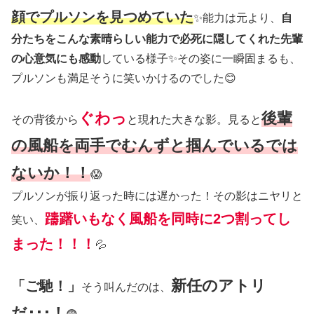
顔でプルソンを見つめていた
✨能力は元より、
自
分たちをこんな素晴らしい能力で必死に隠してくれた先輩
の心意気にも感動
している様子✨その姿に一瞬固まるも、
プルソンも満足そうに笑いかけるのでした😊
ぐわっ
後輩
その背後から
と現れた大きな影。見ると
の風船を両手でむんずと掴んでいるでは
ないか！！
😱
プルソンが振り返った時には遅かった！その影はニヤリと
躊躇いもなく風船を同時に2つ割ってし
笑い、
まった！！！
💦
新任のアトリ
「ご馳！」
そう叫んだのは、
だ･･･！