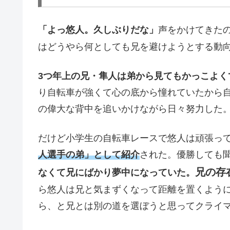
「よっ悠人。久しぶりだな」
声をかけてきた
はどうやら何としても兄を避けようとする動
3つ年上の兄・隼人は弟から見てもかっこよく
り自転車が強くて心の底から憧れていたから
の偉大な背中を追いかけながら日々努力した
だけど小学生の自転車レースで悠人は頑張っ
人選手の弟」として紹介
された。優勝しても
兄の存
なくて兄にばかり夢中になっていた。
ら悠人は兄と気まずくなって距離を置くよう
ら、と兄とは別の道を選ぼうと思ってクライ