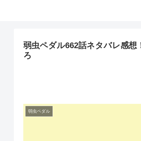
弱虫ペダル662話ネタバレ感
ろ
弱虫ペダル