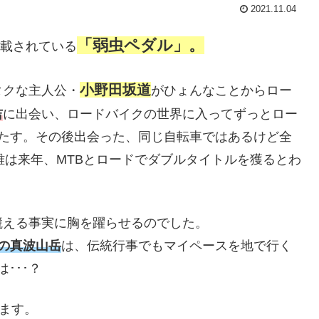
2021.11.04
「弱虫ペダル」。
連載されている
小野田坂道
タクな主人公・
がひょんなことからロー
吉
に出会い、ロードバイクの世界に入ってずっとロー
果たす。その後出会った、同じ自転車ではあるけど全
雉は来年、MTBとロードでダブルタイトルを獲るとわ
競える事実に胸を躍らせるのでした。
の真波山岳
は、伝統行事でもマイペースを地で行く
･･･？
します。