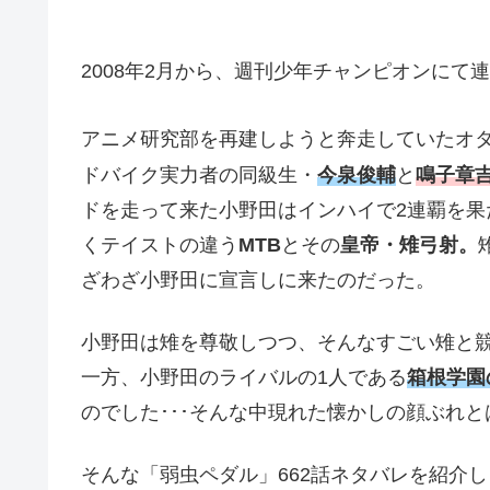
2008年2月から、週刊少年チャンピオンにて
アニメ研究部を再建しようと奔走していたオ
ドバイク実力者の同級生・
今泉俊輔
と
鳴子章
ドを走って来た小野田はインハイで2連覇を
くテイストの違う
MTB
とその
皇帝・雉弓射。
ざわざ小野田に宣言しに来たのだった。
小野田は雉を尊敬しつつ、そんなすごい雉と
一方、小野田のライバルの1人である
箱根学園
のでした･･･そんな中現れた懐かしの顔ぶれとは
そんな「弱虫ペダル」662話ネタバレを紹介