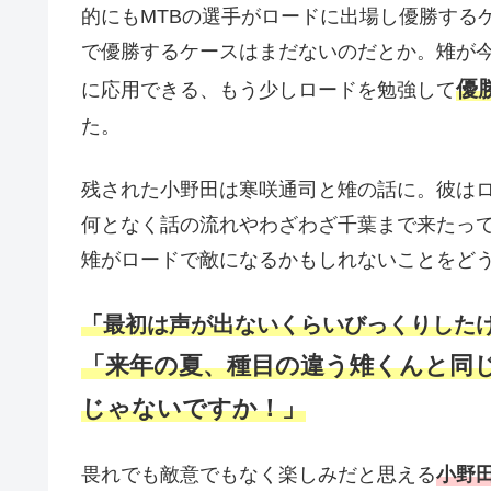
的にもMTBの選手がロードに出場し優勝する
で優勝するケースはまだないのだとか。雉が
優
に応用できる、もう少しロードを勉強して
た。
残された小野田は寒咲通司と雉の話に。彼は
何となく話の流れやわざわざ千葉まで来たっ
雉がロードで敵になるかもしれないことをどう
「最初は声が出ないくらいびっくりした
「来年の夏、種目の違う雉くんと同
じゃないですか！」
畏れでも敵意でもなく楽しみだと思える
小野