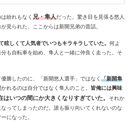
兄・隼人
のは紛れもなく
だった。驚き目を見張る悠人
向が見られた。ここからは新開兄弟の昔話。
て眩しくて人気者でいつもキラキラしていた。
何よ
自分も自転車を始め、隼人と一緒に仲良く走った。そ
。
て優勝したのに、「新開悠人選手」ではなく
「新開隼
聞かれるのは自分ではなく隼人のこと。
皆俺には興味
在はいつの間にか大きくなりすぎていた。
それか
になってしまったのだ。誰も振り向いてくれないのな
マーになった。