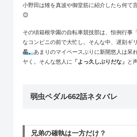
小野田は雉を真波や御堂筋に紹介したら何て
😊
その頃箱根学園の自転車競技部は、恒例行事
なコンビニの前で大忙し。そんな中、遅刻ギ
岳。
あまりのマイペースぶりに新開悠人は呆
ヤく。そんな悠人に
「よっ久しぶりだな」
と声
弱虫ペダル662話ネタバレ
兄弟の確執は一方だけ？