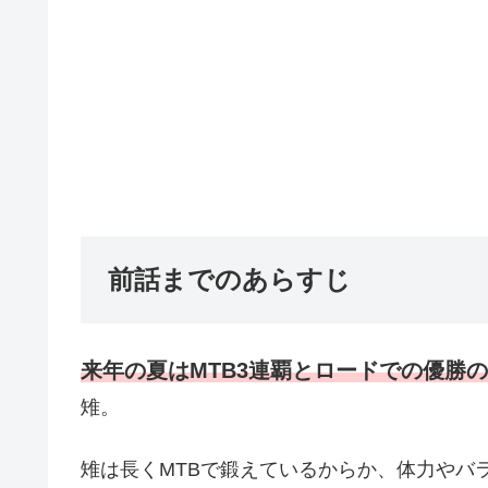
前話までのあらすじ
来年の夏はMTB3連覇とロードでの優勝
雉。
雉は長くMTBで鍛えているからか、体力やバ