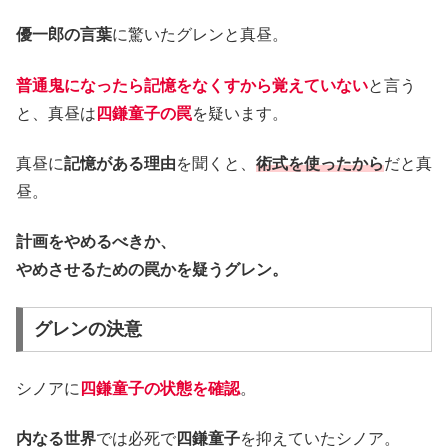
優一郎の言葉
に驚いたグレンと真昼。
普通鬼になったら記憶をなくすから覚えていない
と言う
と、真昼は
四鎌童子の罠
を疑います。
真昼に
記憶がある理由
を聞くと、
術式を使ったから
だと真
昼。
計画をやめるべきか、
やめさせるための罠かを疑うグレン。
グレンの決意
シノアに
四鎌童子の状態を確認
。
内なる世界
では必死で
四鎌童子
を抑えていたシノア。