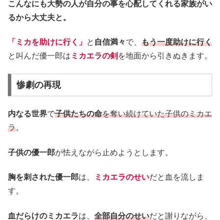
こんなにも大勢の人が自分の事を心配してくれる家族がい
るから大丈夫と。
「ミカを助けに行く」
と
自信満々
で、
もう一度助けに行く
と叫んだ優一郎は
ミカエラの剣
を地面から引きぬきます。
惨劇の再現
内なる世界
で
子供たちの命
を奪い続けていた子供のミカエ
ラ
。
子供の優一郎
が怯えながら止めようとします。
胸を刺された優一郎
は、
ミカエラのせい
だと血を流しま
す。
血だらけのミカエラ
は、
全部自分のせい
だと謝りながら、