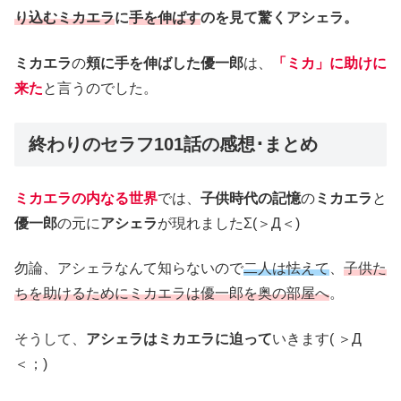
り込むミカエラ
に
手を伸ばす
のを見て驚くアシェラ。
ミカエラ
の
頬に手を伸ばした優一郎
は、
「ミカ」に助けに
来た
と言うのでした。
終わりのセラフ101話の感想･まとめ
ミカエラの内なる世界
では、
子供時代の記憶
の
ミカエラ
と
優一郎
の元に
アシェラ
が現れましたΣ(＞Д＜)
勿論、アシェラなんて知らないので
二人は怯えて
、
子供た
ちを助けるためにミカエラは優一郎を奥の部屋へ
。
そうして、
アシェラはミカエラに迫って
いきます( ＞Д
＜；)