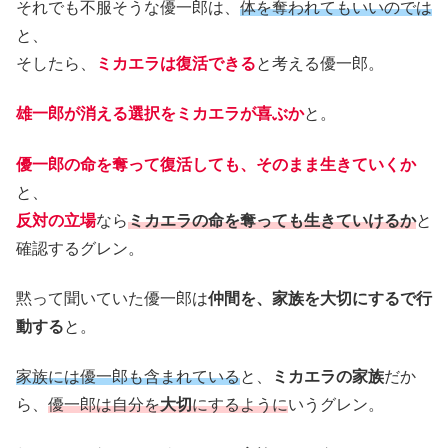
それでも不服そうな優一郎は、
体を奪われてもいいのでは
と、
そしたら、
ミカエラは復活できる
と考える優一郎。
雄一郎が消える選択をミカエラが喜ぶか
と。
優一郎の命を奪って復活しても、そのまま生きていくか
と、
反対の立場
なら
ミカエラの命を奪っても生きていけるか
と
確認するグレン。
黙って聞いていた優一郎は
仲間を、家族を大切にするで行
動する
と。
家族には優一郎も含まれている
と、
ミカエラの家族
だか
ら、
優一郎は自分を
大切
にするように
いうグレン。