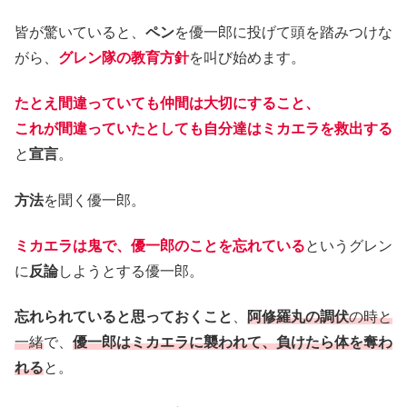
皆が驚いていると、
ペン
を優一郎に投げて頭を踏みつけな
がら、
グレン隊の教育方針
を叫び始めます。
たとえ間違っていても仲間は大切にすること、
これが間違っていたとしても自分達はミカエラを救出する
と
宣言
。
方法
を聞く優一郎。
ミカエラは鬼で、優一郎のことを忘れている
というグレン
に
反論
しようとする優一郎。
忘れられていると思っておくこと
、
阿修羅丸の調伏
の時と
一緒
で、
優一郎はミカエラに襲われて、負けたら体を奪わ
れる
と。