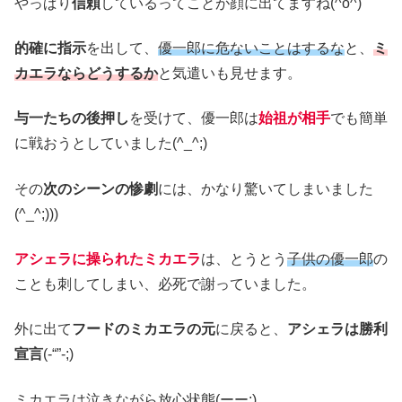
やっぱり
信頼
しているってことが顔に出てますね(^o^)
的確に指示
を出して、
優一郎に危ないことはするな
と、
ミ
カエラならどうするか
と気遣いも見せます。
与一たちの後押し
を受けて、優一郎は
始祖が相手
でも簡単
に戦おうとしていました(^_^;)
その
次のシーンの惨劇
には、かなり驚いてしまいました
(^_^;)))
アシェラに操られたミカエラ
は、とうとう
子供の優一郎
の
ことも刺してしまい、必死で謝っていました。
外に出て
フードのミカエラの元
に戻ると、
アシェラは勝利
宣言
(-“”-;)
ミカエラは泣きながら放心状態(ーー;)