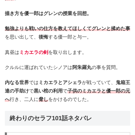
描き方を優一郎はグレンの授業を回想。
勉強よりも戦いの仕方を教えてほしくてグレンと揉めた事
を思い出して、
後悔
する優一郎と与一。
真昼は
ミカエラの剣
を取り出します。
クルルに運ばれていたシノアは
阿朱羅丸
の事を質問。
内なる世界
では
ミカエラとアシェラ
が戦っていて、
鬼箱王
達の手助け
で
黒い棺の利用
で
子供のミカエラと優一郎の元
へ
行き、二人に
脅し
をかけるのでした。
終わりのセラフ101話ネタバレ