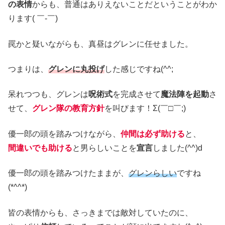
の表情
からも、普通はありえないことだということがわか
ります( ￣-￣)
罠かと疑いながらも、真昼はグレンに任せました。
つまりは、
グレンに丸投げ
した感じですね(^^;
呆れつつも、グレンは
呪術式
を完成させて
魔法陣を起動
さ
せて、
グレン隊の教育方針
を叫びます！Σ(￣□￣;)
優一郎の頭を踏みつけながら、
仲間は必ず助ける
と、
間違いでも助ける
と男らしいことを
宣言
しました(^^)d
優一郎の頭を踏みつけたままが、
グレンらしい
ですね
(*^^*)
皆の表情からも、さっきまでは敵対していたのに、