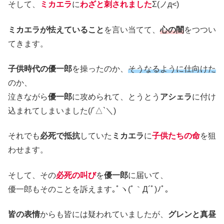
そして、
ミカエラ
に
わざと刺されました
Σ(ノд<)
ミカエラが怯えていること
を言い当てて、
心の闇
をつつい
てきます。
子供時代の優一郎
を操ったのか、
そうなるように仕向けた
のか、
泣きながら
優一郎
に攻められて、とうとう
アシェラ
に付け
込まれてしまいました(/´△`＼)
それでも
必死で抵抗
していた
ミカエラ
に
子供たちの命
を狙
わせます。
そして、その
必死の叫び
を
優一郎
に届いて、
優一郎もそのことを訴えます｡ﾟヽ(ﾟ｀Д´ﾟ)ﾉﾟ｡
皆の表情
からも皆には疑われていましたが、
グレンと真昼