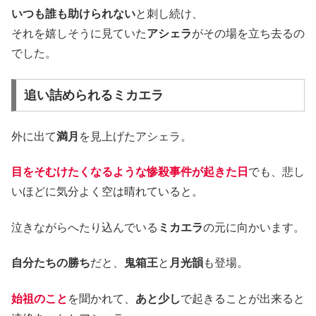
いつも誰も助けられない
と刺し続け、
それを嬉しそうに見ていた
アシェラ
がその場を立ち去るの
でした。
追い詰められるミカエラ
外に出て
満月
を見上げたアシェラ。
目をそむけたくなるような惨殺事件が起きた日
でも、悲し
いほどに気分よく空は晴れていると。
泣きながらへたり込んでいる
ミカエラ
の元に向かいます。
自分たちの勝ち
だと、
鬼箱王
と
月光韻
も登場。
始祖のこと
を聞かれて、
あと少し
で起きることが出来ると