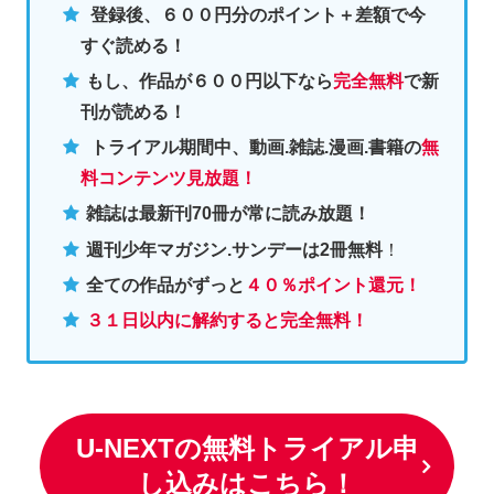
登録後、６００円分のポイント＋差額で今
すぐ読める！
もし、作品が６００円以下なら
完全無料
で新
刊が読める！
トライアル期間中、動画.雑誌.漫画.書籍の
無
料コンテンツ見放題！
雑誌は最新刊70冊が常に読み放題！
週刊少年マガジン.サンデーは2冊無料
！
全ての作品がずっと
４０％ポイント還元
！
３１日以内に解約すると完全無料！
U-NEXTの無料トライアル申
し込みはこちら！