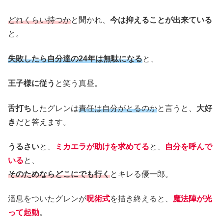
どれくらい持つか
と聞かれ、
今は抑えることが出来ている
と。
失敗したら自分達の24年は無駄になる
と、
王子様に従う
と笑う真昼。
舌打ち
したグレンは
責任は自分がとるのか
と言うと、
大好
き
だと答えます。
うるさい
と、
ミカエラが助けを求めてる
と、
自分を呼んで
いる
と、
そのためならどこにでも行く
とキレる優一郎。
溜息をついたグレンが
呪術式
を描き終えると、
魔法陣が光
って起動
。