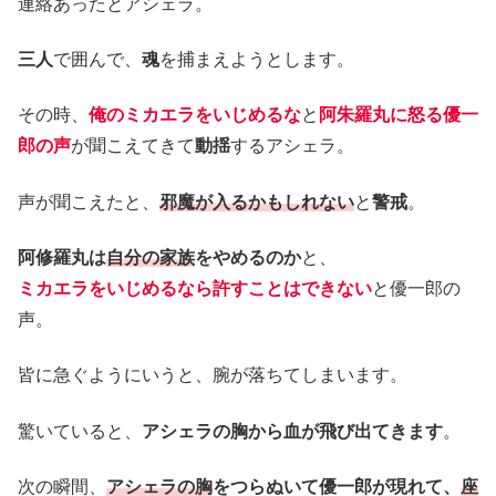
連絡あったとアシェラ。
三人
で囲んで、
魂
を捕まえようとします。
その時、
俺のミカエラをいじめるな
と
阿朱羅丸に怒る優一
郎の声
が聞こえてきて
動揺
するアシェラ。
声が聞こえたと、
邪魔が入るかもしれない
と
警戒
。
阿修羅丸は
自分の家族
をやめるのか
と、
ミカエラをいじめるなら許すことはできない
と優一郎の
声。
皆に急ぐようにいうと、腕が落ちてしまいます。
驚いていると、
アシェラの胸から血が飛び出てきます
。
次の瞬間、
アシェラの胸
をつらぬいて優一郎が現れて、
座