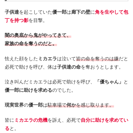
子供達
を起こしていた
優一郎
は
廊下の壁
に
角を生やして包
丁を持つ影
を目撃。
闇の奥底から鬼がやってきて、
家族の命を奪うのだと。
怯えた顔をした
ミカエラ
は泣いて
皆の命を奪うのは嫌
だと
必死で助けを呼び、体は
子供達の命
を奪おうとします。
泣き叫んだミカエラは必死で助けを呼び、
「優ちゃん」
と
優一郎に助けを求める
のでした。
現実世界
の
優一郎
は
駐車場で
何か
を感じ取ります。
皆に
ミカエラの危機
を訴え、必死で
自分に助けを求めてい
る
と。