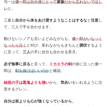
与一は
優一郎は自分達にとって
家族
だから忘れないでほし
い
と。
三葉も
自分から体をあけ渡すようなことはするな
と
注意
し
て、三人で手を合わせます。
動けないシノアも言いよどみながらも、
優一郎がいなっく
なったら泣く
と叫び、呆れながらもきちんと
調伏
するよう
に言って、
三人
の手に自分も合わせる君月。
必ず無事に戻る
と言って、
ミカエラの剣
の前に立った優一
郎は、
剣を抜けばいいのか
と確認。
始祖の子は黒鬼よりも強い
から、
気合い
をいれるように注
意するグレン。
自分は前よりも心が強くなっているから、