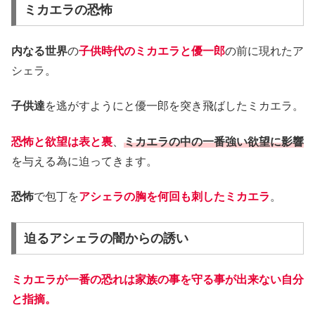
ミカエラの恐怖
内なる世界
の
子供時代のミカエラと優一郎
の前に現れたア
シェラ。
子供達
を逃がすようにと優一郎を突き飛ばしたミカエラ。
恐怖と欲望は表と裏
、
ミカエラの中の一番強い欲望に影響
を与える為に迫ってきます。
恐怖
で包丁を
アシェラの胸を何回も刺したミカエラ
。
迫るアシェラの闇からの誘い
ミカエラが一番の恐れは家族の事を守る事が出来ない自分
と指摘。