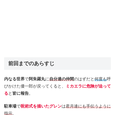
前回までのあらすじ
内なる世界
で
阿朱羅丸
に
自分達の仲間
のはずだと
何度も
呼
びかけた優一郎が戻ってくると、
ミカエラに危険が迫って
る
と
皆に報告
。
駐車場
で
呪術式を描いたグレン
は
君月達にも手伝うように
指示
。