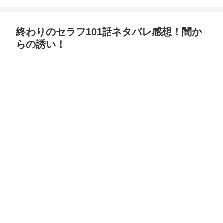
終わりのセラフ101話ネタバレ感想！闇か
らの誘い！