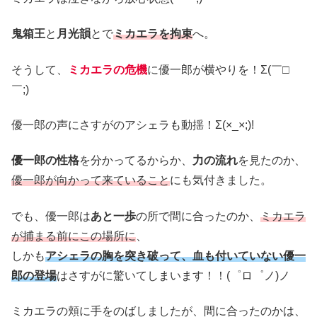
鬼箱王
と
月光韻
とで
ミカエラを拘束
へ。
そうして、
ミカエラの危機
に優一郎が横やりを！Σ(￣□
￣;)
優一郎の声にさすがのアシェラも動揺！Σ(×_×;)!
優一郎の性格
を分かってるからか、
力の流れ
を見たのか、
優一郎が向かって来ていること
にも気付きました。
でも、優一郎は
あと一歩
の所で間に合ったのか、
ミカエラ
が捕まる前にこの場所に
、
しかも
アシェラの胸を突き破って、血も付いていない優一
郎の登場
はさすがに驚いてしまいます！！(゜ロ゜ノ)ノ
ミカエラの頬に手をのばしましたが、間に合ったのかは、