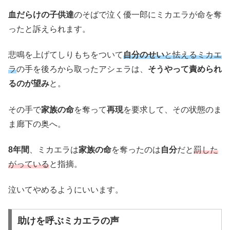
血だらけの子供達
のそばで泣く優一郎にミカエラが命を奪
ったと訴えられます。
悲鳴を上げてしりもちをついて
自分のせい
と怯えるミカエ
ラ
の手を後ろから取ったアシェラは、
そうやって責められ
るのが望み
と。
その手で
家族の命
を奪って
再現
を要求して、その状態のま
ま廊下の奥へ。
8年間
、ミカエラは
家族の命
を奪ったのは
自分
だと
罰した
がっている
と指摘。
泣いてやめるようにいいます。
助けを呼ぶミカエラの声