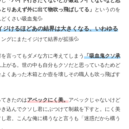
いし
「バイト行きたくないとか最近ツイてないなと思
らとりあえず外に出て物吹っ飛ばしてる」
というのを
どくさい吸血鬼💦
イジけるほどあの結界は大きくなる、いわゆる
ングにまたイジけて結界が拡張💦
何を言ってもダメな方に考えてしまう
「吸血鬼クソ承
れ上がる。世の中も自分もクソだと思っているためど
合よくあった木箱とか壺を壊しその職人も吹っ飛ばす
ってきたのは
アベックにく美。
アベックじゃないけど
巻き込んでクソし君にぶつけて制裁を下すと。にく美
ソし君。こんな俺に構うなと言うも「迷惑だから構う
く。