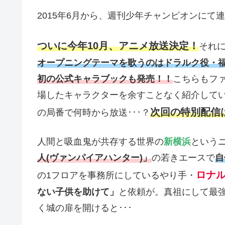
2015年6月から、週刊少年チャンピオンにて
ついに今年10月、アニメ放送決定！
それに
オープニングテーマを歌うのはドラルク役・
初の公式キャラブックも発売！！
こちらもファ
場したキャラクターを余すことなく紹介して
次回の特別配信は
の局番で何時から放送･･･？
人間と吸血鬼が共存する世界の
新横浜
という
人(ヴァンパイアハンター)」
の若きエースで
自
ロナ
の1フロアを事務所にしているやり手・
ない子供を助けて」
と依頼が。真祖にして最
く城の扉を開けると･･･