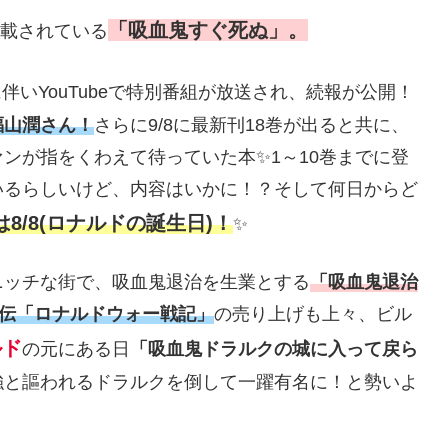
「吸血鬼すぐ死ぬ」。
連載されている
伴いYouTubeで特別番組が放送され、続報が公開！
福山潤さん！
さらに9/8に最新刊18巻が出ると共に、
ンが指をくわえて待っていた本✨1～10巻までに登
いるらしいけど、内容はいかに！？そして何日からど
8/8(ロナルドの誕生日)！
✨
ニッチな街で、吸血鬼退治を生業とする
「吸血鬼退治
伝「ロナルドウォー戦記」
の売り上げも上々、ビル
ルド
の元にある日
「吸血鬼ドラルクの城に入って戻ら
強と謳われるドラルクを倒して一躍有名に！と勢いよ