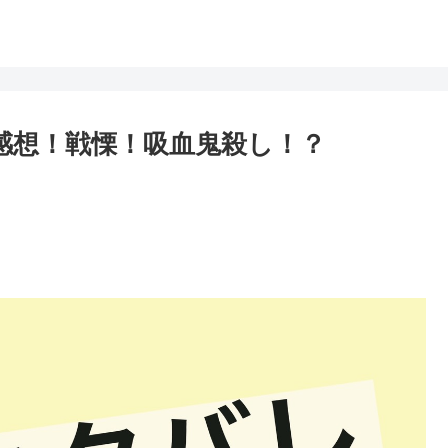
レ感想！戦慄！吸血鬼殺し！？