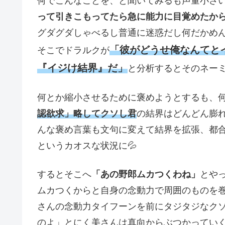
何でこんなことを、と聞いてみるも声量小さ
って引きこもってたら急に能力に目覚めたか
グダグダしゃべるし普通に迷惑だし何だかめん
「彼がどうせ俺なんてと
そこでドラルクが
『イジけ結界』だ」
と分析するとそのネーミ
何とか縮小させるために褒めようとするも、
認欲求」略してクソし君
の結界はどんどん膨
んな褒め言葉も文句に変えて結界を拡張、都
というカオスな状況に💦
するとそこへ
「あの野郎ムカつくわね」
とや
ムカつくからと自身の念動力で周囲のものを
さんの念動力タイフーンを前にタジタジなク
のよ」とにく美さんは真向からぶつかってい