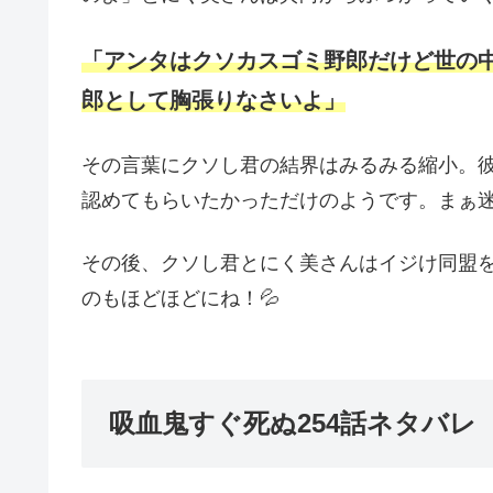
「アンタはクソカスゴミ野郎だけど世の
郎として胸張りなさいよ」
その言葉にクソし君の結界はみるみる縮小。
認めてもらいたかっただけのようです。まぁ迷
その後、クソし君とにく美さんはイジけ同盟
のもほどほどにね！💦
吸血鬼すぐ死ぬ254話ネタバレ