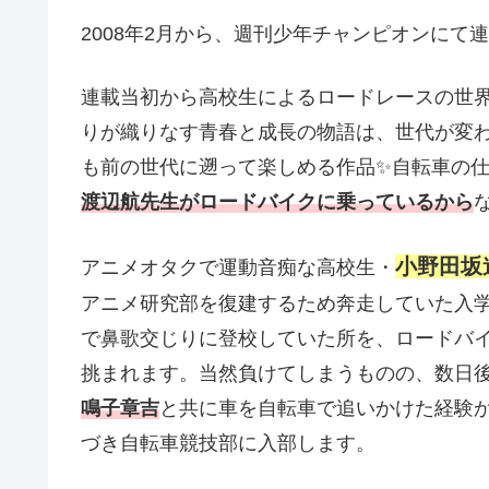
2008年2月から、週刊少年チャンピオンにて
連載当初から高校生によるロードレースの世
りが織りなす青春と成長の物語は、世代が変
も前の世代に遡って楽しめる作品✨自転車の
渡辺航先生がロードバイクに乗っているから
小野田坂
アニメオタクで運動音痴な高校生・
アニメ研究部を復建するため奔走していた入
で鼻歌交じりに登校していた所を、ロードバ
挑まれます。当然負けてしまうものの、数日
鳴子章吉
と共に車を自転車で追いかけた経験
づき自転車競技部に入部します。