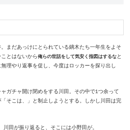
井。まだあっけにとられている鏑木たち一年生をよそ
ーことはないから
と
俺らの世話をして気安く指図はするな
に無理やり返事を促し、今度はロッカーを探り出し
チャガチャ開け閉めをする川田。その中で1つ余って
が「そこは、」と制止しようとする。しかし川田は完
。川田が振り返ると、そこには小野田が。