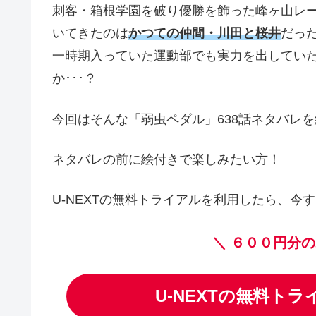
刺客・箱根学園を破り優勝を飾った峰ヶ山レ
いてきたのは
かつての仲間・川田と桜井
だっ
一時期入っていた運動部でも実力を出してい
か･･･？
今回はそんな「弱虫ペダル」638話ネタバレ
ネタバレの前に絵付きで楽しみたい方！
U-NEXTの無料トライアルを利用したら、今す
＼
６００円分の
U-NEXTの無料ト