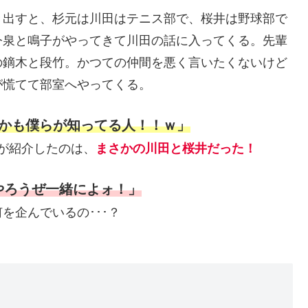
き出すと、杉元は川田はテニス部で、桜井は野球部で
今泉と鳴子がやってきて川田の話に入ってくる。先輩
の鏑木と段竹。かつての仲間を悪く言いたくないけど
が慌てて部室へやってくる。
しかも僕らが知ってる人！！ｗ」
田が紹介したのは、
まさかの川田と桜井だった！
やろうぜ一緒によォ！」
を企んでいるの･･･？