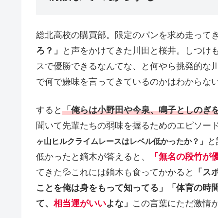
総北高校の購買部。限定のパンを求め走って
ろ？」
と声をかけてきた川田と桜井。しつけ
スで優勝できるなんてな、と何やら挑発的な
で何で嫌味を言ってきているのかはわからな
すると
「俺らは小野田や今泉、鳴子としのぎ
聞いて先輩たちの弱味を握るためのエピソー
と
ヶ山ヒルクライムレースはレベル低かったか？」
低かったと鏑木が答えると、
「無名の段竹が
てきた💦これには鏑木も食ってかかると
「ス
ことを俺は身をもって知ってる」「体育の時
て、
相当運がいい
よな」
この言葉にただ激情が