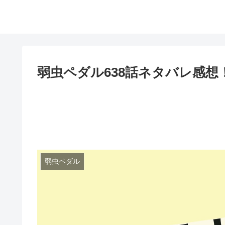
弱虫ペダル638話ネタバレ感
弱虫ペダル