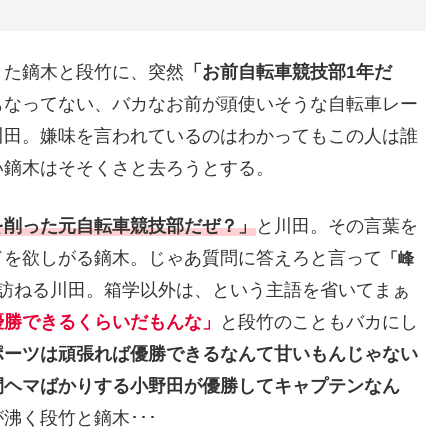
きた鏑木と段竹に、突然
「お前自転車競技部
1年
だ
もなってない、バカなお前が頭使いそうな自転車レー
川田。嫌味を言われているのはわかってもこの人は誰
い鏑木はそそくさと去ろうとする。
を削った元自転車競技部だぜ？」
と川田。その言葉を
ドを欲しがる鏑木。じゃあ質問に答えろと言って
「峰
訪ねる川田。箱学以外は、という主語を省いてまぁ
優勝できるくらいだもんな」
と段竹のこともバカにし
ポーツは頑張れば優勝できるなんて甘いもんじゃない
間ヘマばかりする小野田が優勝してキャプテンなん
沸く段竹と鏑木･･･