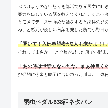
ぶつけようのない怒りを部活で杉元照文に吐
実力を出している話を教えてくれた。そこへ
とモメてテニス部辞めた話をすると納得の顔
ね、と杉元が優しい言葉を発した所で小野田
「聞いて！入部希望者が2人も来たよ！
それってまさか･･･と全員が思った所で小野
「あの時は世話んなったな、まぁ仲良く
挑発的に今泉と鳴子に言い放った川田。一体何
弱虫ペダル638話ネタバレ