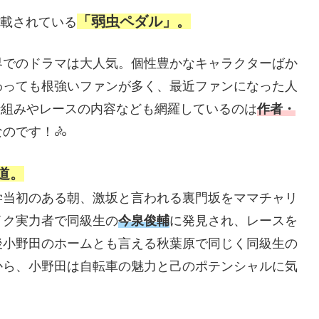
「弱虫ペダル」。
連載されている
界でのドラマは大人気。個性豊かなキャラクターばか
わっても根強いファンが多く、最近ファンになった人
仕組みやレースの内容なども網羅しているのは
作者・
なのです！🚴
道。
学当初のある朝、激坂と言われる裏門坂をママチャリ
イク実力者で同級生の
今泉俊輔
に発見され、レースを
後小野田のホームとも言える秋葉原で同じく同級生の
から、小野田は自転車の魅力と己のポテンシャルに気