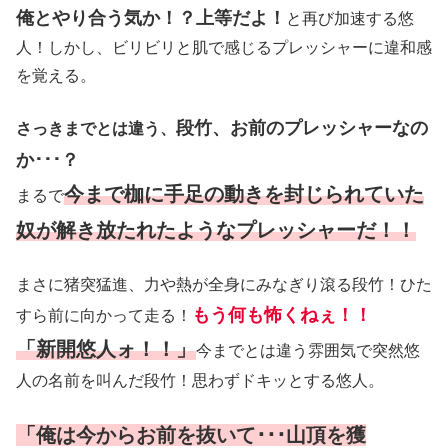
俺とやり合う気か！？上等だよ！
と再び加速する悠
人！しかし、ビリビリと肌で感じるプレッシャーに違和感
を覚える。
段竹、お前のプレッシャーなの
さっきまでとは違う、
か･･･？
今まで枷に手足の動きを封じられていた
まるで
奴が解き放たれたようなプレッシャーだ！！
まさに猪突猛進、力や熱が全身にみなぎり滾る段竹！ひた
もう何も怖くねぇ！！
すら前に向かって走る！
「新開悠人ォ！！」
今までとは違う雰囲気で突然悠
人の名前を叫んだ段竹！思わずドキッとする悠人。
「俺は今からお前を抜いて･･･山頂を獲