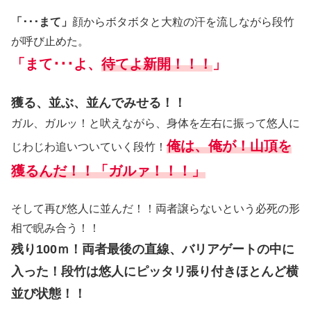
「･･･まて」
顔からボタボタと大粒の汗を流しながら段竹
が呼び止めた。
「まて･･･よ、
待てよ新開！！！
」
獲る、並ぶ、並んでみせる！！
ガル、ガルッ！と吠えながら、身体を左右に振って悠人に
俺は、俺が！山頂を
じわじわ追いついていく段竹！
獲るんだ！！「ガルァ！！！」
そして再び悠人に並んだ！！両者譲らないという必死の形
相で睨み合う！！
残り100ｍ！両者最後の直線、バリアゲートの中に
入った！段竹は悠人にピッタリ張り付きほとんど横
並び状態！！