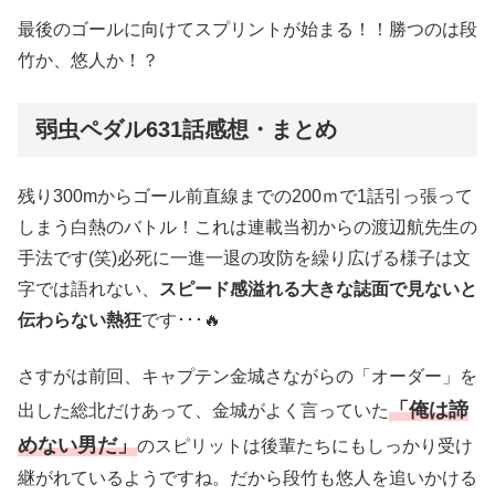
最後のゴールに向けてスプリントが始まる！！勝つのは段
竹か、悠人か！？
弱虫ペダル631話感想・まとめ
残り300mからゴール前直線までの200ｍで1話引っ張って
しまう白熱のバトル！これは連載当初からの渡辺航先生の
手法です(笑)必死に一進一退の攻防を繰り広げる様子は文
字では語れない、
スピード感溢れる大きな誌面で見ないと
伝わらない熱狂
です･･･🔥
さすがは前回、キャプテン金城さながらの「オーダー」を
「俺は諦
出した総北だけあって、金城がよく言っていた
めない男だ」
のスピリットは後輩たちにもしっかり受け
継がれているようですね。だから段竹も悠人を追いかける