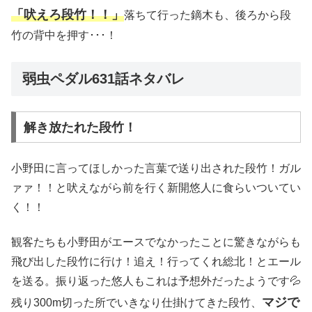
「吠えろ段竹！！」
落ちて行った鏑木も、後ろから段
竹の背中を押す･･･！
弱虫ペダル631話ネタバレ
解き放たれた段竹！
小野田に言ってほしかった言葉で送り出された段竹！ガル
ァァ！！と吠えながら前を行く新開悠人に食らいついてい
く！！
観客たちも小野田がエースでなかったことに驚きながらも
飛び出した段竹に行け！追え！行ってくれ総北！とエール
を送る。振り返った悠人もこれは予想外だったようです💦
マジで
残り300m切った所でいきなり仕掛けてきた段竹、