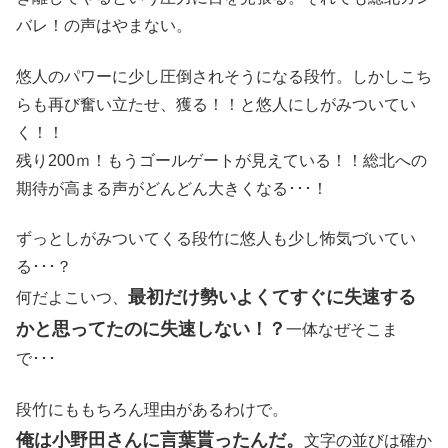
バレ！の声はやまない。
悠人のパワーに少し圧倒されそうになる段竹。しかしこち
らも再び奮い立たせ、獲る！！と悠人にしがみついてい
く！！
残り200ｍ！もうゴールゲートが見えている！！総北への
期待が高まる声がどんどん大きくなる･･･！
ずっとしがみついてくる段竹に悠人も少し怖気づいてい
る･･･？
最初だけ勢いよくてすぐに失速する
何だよこいつ、
かと思ってたのに失速しない！？
一体なぜそこま
で･･･
段竹にももちろん理由があるわけで。
俺は小野田さんに言葉貰ったんだ。
文字の並びは確か