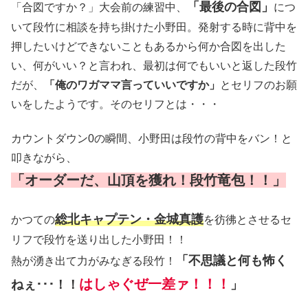
「最後の合図」
「合図ですか？」大会前の練習中、
につ
いて段竹に相談を持ち掛けた小野田。発射する時に背中を
押したいけどできないこともあるから何か合図を出した
い、何がいい？と言われ、最初は何でもいいと返した段竹
だが、
「俺のワガママ言っていいですか」
とセリフのお願
いをしたようです。そのセリフとは・・・
カウントダウン0の瞬間、小野田は段竹の背中をバン！と
叩きながら、
「オーダーだ、山頂を獲れ！段竹竜包！！」
総北キャプテン・金城真護
かつての
を彷彿とさせるセ
リフで段竹を送り出した小野田！！
「不思議と何も怖く
熱が湧き出て力がみなぎる段竹！
はしゃぐぜ一差ァ！！！
ねぇ･･･！！
」