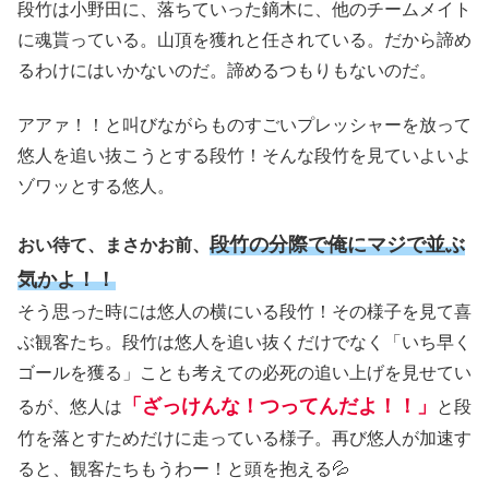
段竹は小野田に、落ちていった鏑木に、他のチームメイト
に魂貰っている。山頂を獲れと任されている。だから諦め
るわけにはいかないのだ。諦めるつもりもないのだ。
アアァ！！と叫びながらものすごいプレッシャーを放って
悠人を追い抜こうとする段竹！そんな段竹を見ていよいよ
ゾワッとする悠人。
段竹の分際で俺にマジで並ぶ
おい待て、まさかお前、
気かよ！！
そう思った時には悠人の横にいる段竹！その様子を見て喜
ぶ観客たち。段竹は悠人を追い抜くだけでなく「いち早く
ゴールを獲る」ことも考えての必死の追い上げを見せてい
「ざっけんな！つってんだよ！！」
るが、悠人は
と段
竹を落とすためだけに走っている様子。再び悠人が加速す
ると、観客たちもうわー！と頭を抱える💦