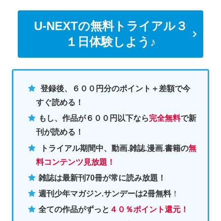
U-NEXTの無料トライアル３
１日体験しよう♪
登録後、６００円分のポイント＋差額で今
すぐ読める！
もし、作品が６００円以下なら
完全無料
で新
刊が読める！
トライアル期間中、動画.雑誌.漫画.書籍の
無
料コンテンツ見放題！
雑誌は最新刊70冊が常に読み放題！
週刊少年マガジン.サンデーは2冊無料
！
全ての作品がずっと
４０％ポイント還元
！