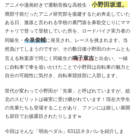
小野田坂道。
アニメや漫画好きで運動音痴な高校生・
廃部寸前だったアニメ研究部を復建するため奔走していた
ある日、激坂と言われる学校の裏門坂を鼻歌交じりにママ
チャリで登って登校していた所を、ロードバイク実力者の
今泉俊輔
同級生・
に発見され、レースを挑まれます。当
然負けてしまうのですが、その数日後小野田のホームとも
鳴子章吉
言える秋葉原で同じく同級生の
と出会い、一緒
に自転車で車を追いかけたことで小野田は自転車の魅力と
自分の可能性に気付き、自転車競技部に入部します。
世代が変わって小野田が「先輩」と呼ばれていますが、総
北のスピリットは確実に受け継がれています！現在大学生
の先輩たちも登場することがあり、ファンには嬉しい展開
も節目でお披露目されたりしますｗ
今回はそんな「弱虫ペダル」631話ネタバレを紹介しま