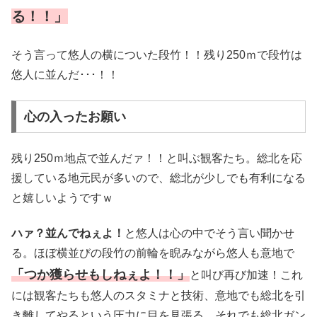
る！！」
そう言って悠人の横についた段竹！！残り250ｍで段竹は
悠人に並んだ･･･！！
心の入ったお願い
残り250ｍ地点で並んだァ！！と叫ぶ観客たち。総北を応
援している地元民が多いので、総北が少しでも有利になる
と嬉しいようですｗ
ハァ？並んでねぇよ！
と悠人は心の中でそう言い聞かせ
る。ほぼ横並びの段竹の前輪を睨みながら悠人も意地で
「つか獲らせもしねぇよ！！」
と叫び再び加速！これ
には観客たちも悠人のスタミナと技術、意地でも総北を引
き離してやるという圧力に目を見張る。それでも総北ガン