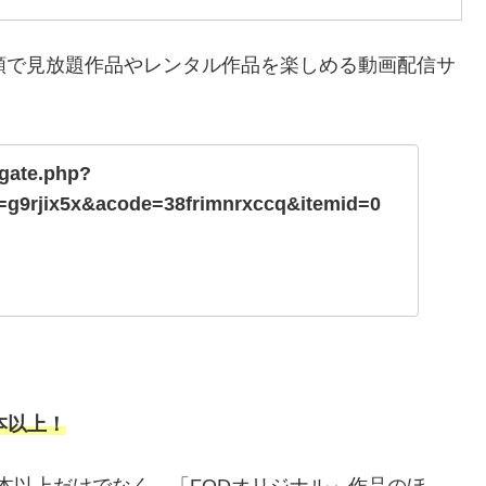
額で見放題作品やレンタル作品を楽しめる動画配信サ
t/gate.php?
g9rjix5x&acode=38frimnrxccq&itemid=0
本以上！
0本以上だけでなく、「FODオリジナル」作品のほ