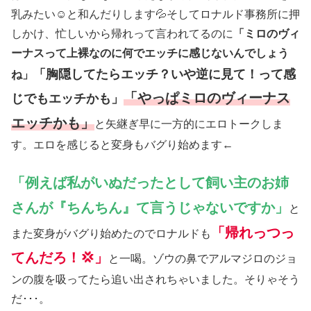
乳みたい☺と和んだりします💦そしてロナルド事務所に押
しかけ、忙しいから帰れって言われてるのに
「ミロのヴィ
ーナスって上裸なのに何でエッチに感じないんでしょう
「胸隠してたらエッチ？いや逆に見て！って感
ね」
「やっぱミロのヴィーナス
じでもエッチかも」
エッチかも」
と矢継ぎ早に一方的にエロトークしま
す。エロを感じると変身もバグり始めます←
「例えば私がいぬだったとして飼い主のお姉
さんが『ちんちん』て言うじゃないですか」
と
「帰れっつっ
また変身がバグり始めたのでロナルドも
てんだろ！💢」
と一喝。ゾウの鼻でアルマジロのジョ
ンの腹を吸ってたら追い出されちゃいました。そりゃそう
だ･･･。