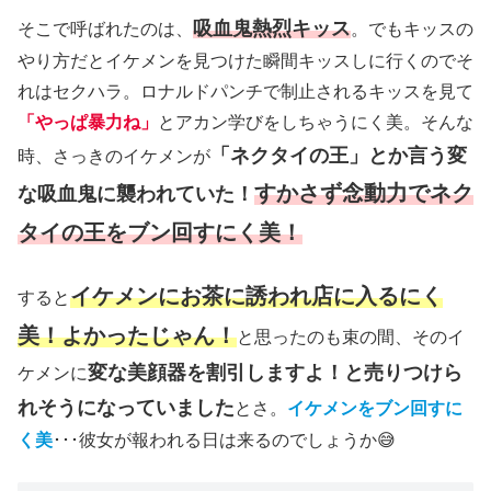
吸血鬼熱烈キッス
そこで呼ばれたのは、
。でもキッスの
やり方だとイケメンを見つけた瞬間キッスしに行くのでそ
れはセクハラ。ロナルドパンチで制止されるキッスを見て
「やっぱ暴力ね」
とアカン学びをしちゃうにく美。そんな
「ネクタイの王」とか言う変
時、さっきのイケメンが
すかさず念動力でネク
な吸血鬼に襲われていた！
タイの王をブン回すにく美！
イケメンにお茶に誘われ店に入るにく
すると
美！よかったじゃん！
と思ったのも束の間、そのイ
変な美顔器を割引しますよ！と売りつけら
ケメンに
れそうになっていました
とさ。
イケメンをブン回すに
く美
･･･彼女が報われる日は来るのでしょうか😅