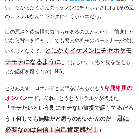
い。だからたくさんのイケメンにチヤホヤされればその辺
のカップルなんてシンクにわく小バエだわ。
口の悪さと依然憎む気持ちがあるのはともかく、前進した
いなら背中を押そう。でも恋人や将来のパートナーが欲し
とにかくイケメンにチヤホヤモ
いんじゃなくて、
テモテになるように
してほしい。でも外見を整える
とか話術を磨くとかはNG。
卑屈卑屈の
とりあえず、ロナルドと会話を試みるがもう
オンパレード。
それにとうとうドラルクが吠えた！
「モテたいという割にモテない前提で話してるだろ
君に
う！何しても無駄だと思うのがいかんのだ！
必要なのは自信！自己肯定感だ！
」