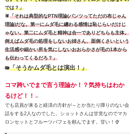
では？」
🕷
「それは典型的なPTN理論(パンツってただの布じゃん
理論)だな。第一にムダ毛に纏わる感情は恥じらいだけじ
ゃない。第二にムダ毛と精神は合一でありどちらも主体。
例えばムダ毛の処理をしないお姉さん、面倒くさいという
生活感や細かい所を気にしないおおらかさが毛の1本から
も伝わってくるだろ？」
「そうかムダ毛とは演出！」
🐘
コマ跨いでまで言う理論か！？気持ちはわか
るけど！！
←
でも店員が来ると経済の方針が～とか当たり障りのない会
話をする2人なのでした。ショットさんは甘党なのでマカ
ロンセットとフルーツパフェを頼んでます。甘い！🍨