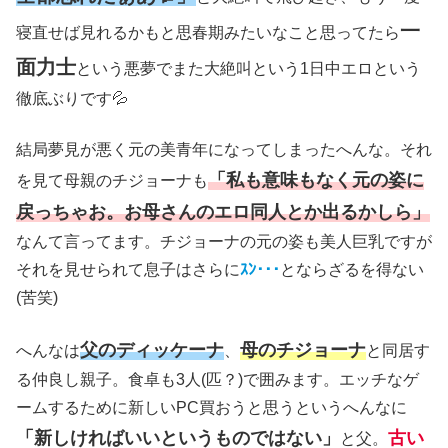
一
寝直せば見れるかもと思春期みたいなこと思ってたら
面力士
という悪夢でまた大絶叫という1日中エロという
徹底ぶりです💦
結局夢見が悪く元の美青年になってしまったへんな。それ
「私も意味もなく元の姿に
を見て母親のチジョーナも
戻っちゃお。お母さんのエロ同人とか出るかしら」
なんて言ってます。チジョーナの元の姿も美人巨乳ですが
それを見せられて息子はさらに
ｽﾝ･･･
とならざるを得ない
(苦笑)
父のディッケーナ
母のチジョーナ
へんなは
、
と同居す
る仲良し親子。食卓も3人(匹？)で囲みます。エッチなゲ
ームするために新しいPC買おうと思うというへんなに
「新しければいいというものではない」
古い
と父。