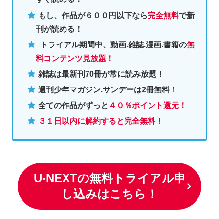
もし、作品が６００円以下なら
完全無料
で新
刊が読める！
トライアル期間中、動画.雑誌.漫画.書籍の
無
料コンテンツ見放題！
雑誌は最新刊70冊が常に読み放題！
週刊少年マガジン.サンデーは2冊無料
！
全ての作品がずっと
４０％ポイント還元
！
３１日以内に解約すると完全無料！
U-NEXTの無料トライアル申
し込みはこちら！