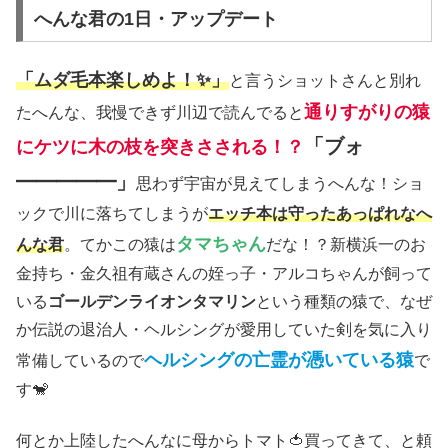
へんな君の1日・アップデート
「ムダ毛本楽しめよ！
✨
」
と言うショットさんと別れ
通りすがりの猿
たへんな、我慢できず川辺で読んでると
「ブォ
にケツに木の枝を突きさされる！？
━━━━━」
思わず宇宙が見えてしまうへんな！ショ
ックで川に落ちてしまうが
エッチ本は守ったあっぱれなへ
タマちゃん
んな君
。てかこの猿は
だな！？新横浜一のお
金持ち・金久祖有蔵さんの姪っ子・アルコちゃんが飼って
いる
ゴールデンライオンタマリン
という種類の猿で、なぜ
か伝説の退治人・ヘルシングが愛用していた剣を気に入り
ヘルシングの亡霊が憑いている猿
常備しているので
で
す🐒
何とか上陸したへんなに母からトマト🍅買ってきて、と頼