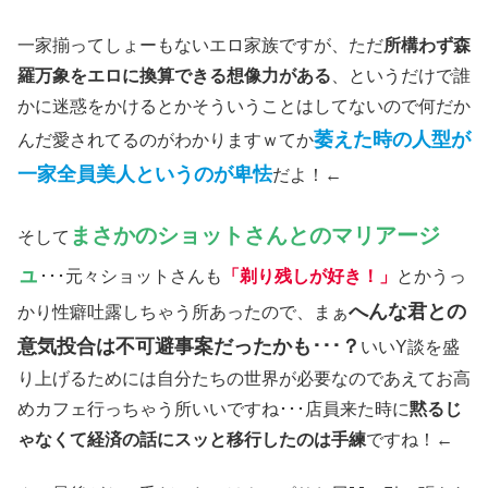
一家揃ってしょーもないエロ家族ですが、ただ
所構わず森
羅万象をエロに換算できる想像力がある
、というだけで誰
かに迷惑をかけるとかそういうことはしてないので何だか
萎えた時の人型が
んだ愛されてるのがわかりますｗてか
一家全員美人というのが卑怯
だよ！←
まさかのショットさんとのマリアージ
そして
ュ
･･･元々ショットさんも
「剃り残しが好き！」
とかうっ
へんな君との
かり性癖吐露しちゃう所あったので、まぁ
意気投合は不可避事案だったかも･･･？
いいY談を盛
り上げるためには自分たちの世界が必要なのであえてお高
めカフェ行っちゃう所いいですね･･･店員来た時に
黙るじ
ゃなくて経済の話にスッと移行したのは手練
ですね！←