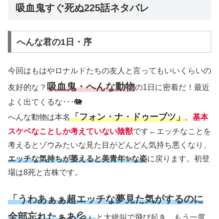
吸血鬼すぐ死ぬ225話ネタバレ
へんな君の1日・序
今回はもはやロナルドたちの友人と言ってもいいくらいの
吸血鬼・へんな動物
友好的な？
の1日に密着だ！最近
よく出てくるな･･･🐘
「フォン・ナ・ドゥーブツ」
へんな動物は本名
。
基本
スケベなことしか考えていない陰獣
です←エッチなことを
考えるとゾウみたいな見た目がどんどん気持ち悪くなり、
エッチな気持ちが萎えると美青年
✨
な姿
に戻ります。初登
場は8死と古株です。
「うわあぁぁ超エッチな夢見た気がするのに
全部忘れたぁあ💦」
と大絶叫で飛び起き、もう一度