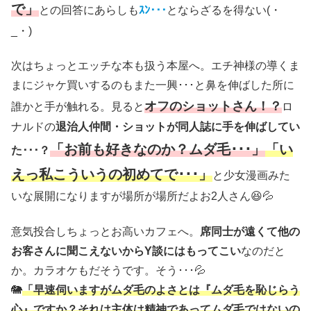
で」
との回答にあらしも
ｽﾝ･･･
とならざるを得ない(・
_・)
次はちょっとエッチな本も扱う本屋へ。エチ神様の導くま
まにジャケ買いするのもまた一興･･･と鼻を伸ばした所に
オフのショットさん！？
誰かと手が触れる。見ると
ロ
ナルドの
退治人仲間・ショットが同人誌に手を伸ばしてい
「お前も好きなのか？ムダ毛･･･」
「い
た･･･？
えっ私こういうの初めてで･･･」
と少女漫画みた
いな展開になりますが場所が場所だよお2人さん😆💦
意気投合しちょっとお高いカフェへ。
席同士が遠くて他の
お客さんに聞こえないからY談にはもってこい
なのだと
か。カラオケもだそうです。そう･･･💦
🐘
「早速伺いますがムダ毛のよさとは『ムダ毛を恥じらう
心』ですか？それは主体は精神であってムダ毛ではないの