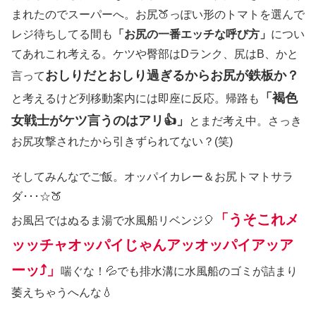
まれたのでスーパーへ。お尻🍑っぽい形のトマトを選んで
レジ待ちしてる間も
「お尻の一番エッチな呼び方」
につい
てあれこれ考える。ケツや臀部はDランク、尻はB、かと
おしりだとおしり過ぎるからお尻が鉄板か？
言って
「褐色
と考えるけど列移動案内には即座に反応。帰路も
女戦士がケツ言うのはアリ
👍
」
とまだ考え中。さっき
お尻攻撃されたから引きずられてない？(笑)
そしてみんなでご飯。オッパイカレー＆お尻トマトサラ
ダ･･･☆🍑
「うそこれメ
お風呂ではぬるま湯で水風船リベンジ🎈
ッッチャオッパイじゃんアッオッパイアッア
ーッ⤴」
喘ぐな！💦でも排水溝に水風船のゴミが詰まり
萎えちゃうへんな💧