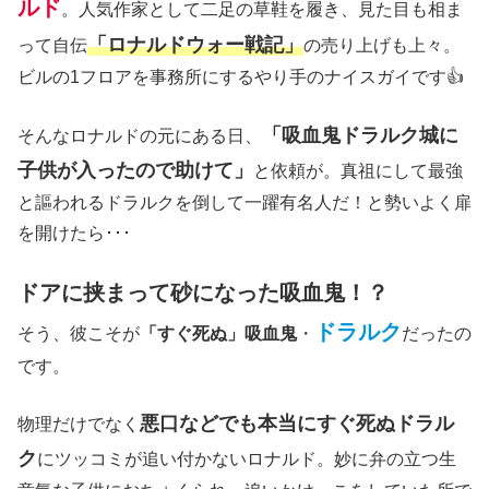
ルド
。人気作家として二足の草鞋を履き、見た目も相ま
「ロナルドウォー戦記」
って自伝
の売り上げも上々。
ビルの1フロアを事務所にするやり手のナイスガイです👍
「吸血鬼ドラルク城に
そんなロナルドの元にある日、
子供が入ったので助けて」
と依頼が。真祖にして最強
と謳われるドラルクを倒して一躍有名人だ！と勢いよく扉
を開けたら･･･
ドアに挟まって砂になった吸血鬼！？
ドラルク
そう、彼こそが
「すぐ死ぬ」吸血鬼
・
だったの
です。
悪口などでも本当にすぐ死ぬドラル
物理だけでなく
ク
にツッコミが追い付かないロナルド。妙に弁の立つ生