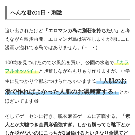
へんな君の1日・刺激
追い出されたけど
「エロマンガ島に別荘を持ちたい」
と考
えながら散歩再開。エロマンガ島は実在しますが別にエロ
漫画が溢れてる島ではありません。(・_・)
100均を見つけたので水風船を買い、公園の水道で
「カラ
フルオッパイ」
と興奮しながらもりもり作りますが、小学
「人肌のお
生に見つかり全部ぶつけられちゃいます💦
湯で作ればよかった人肌のお湯興奮する」
とか
ほざいてます😅
そしてゲーセンに行き、脱衣麻雀ゲームに苦戦する。
「素
人とか大嘘つき全員麻雀強すぎ。しかも勝っても靴下とか
しか脱がないのにこっちが1回負けるといきなり全裸てど