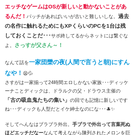
エッチなゲームはOSが新しいと動かないことがあ
るんだ！
過去
パッチがあればいいが古いと難しいしな。
の名作に触れるためにもXPくらいのPCを1台は残
しておくことだ･･･
サポ終してるからネットには繋ぐな
さっすが父さん～！
よ。
一家団欒の夜(人間で言うと朝)にすん
なんて話を
なや！
😫💦
さすがは一家揃って24時間エロしかない家族･･･ディッケ
ーナことディックは、ドラルクの父・ドラウス主催の
「古の吸血鬼たちの集い」
の回でも記憶に新しいです
ね･･･ディックも人型だとイケ紳士なのにな･･･🎩✨
そしてへんなはブラブラ外出。
手ブラで外出って言葉死ぬ
ほどエッチだなー
なんて考えながら陳列されたメロンを巨