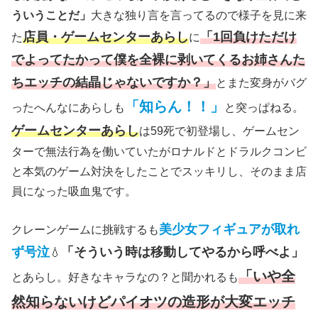
ういうことだ」
大きな独り言を言ってるので様子を見に来
店員・ゲームセンターあらし
「1回負けただけ
た
に
でよってたかって僕を全裸に剥いてくるお姉さんた
ちエッチの結晶じゃないですか？」
とまた変身がバグ
「知らん！！」
ったへんなにあらしも
と突っぱねる。
ゲームセンターあらし
は59死で初登場し、ゲームセン
ターで無法行為を働いていたがロナルドとドラルクコンビ
と本気のゲーム対決をしたことでスッキリし、そのまま店
員になった吸血鬼です。
美少女フィギュアが取れ
クレーンゲームに挑戦するも
ず号泣
「そういう時は移動してやるから呼べよ」
💧
「いや全
とあらし。好きなキャラなの？と聞かれるも
然知らないけどパイオツの造形が大変エッチ