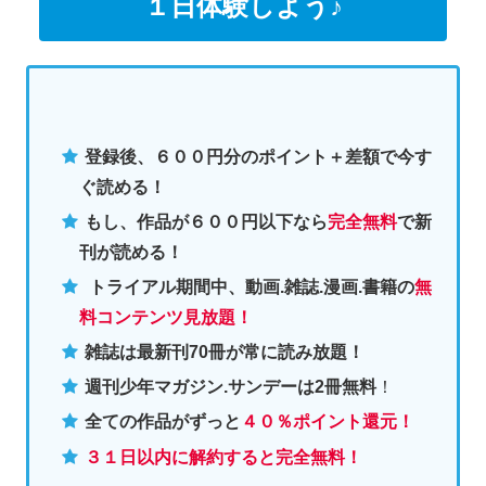
１日体験しよう♪
登録後、６００円分のポイント＋差額で今す
ぐ読める！
もし、作品が６００円以下なら
完全無料
で新
刊が読める！
トライアル期間中、動画.雑誌.漫画.書籍の
無
料コンテンツ見放題！
雑誌は最新刊70冊が常に読み放題！
週刊少年マガジン.サンデーは2冊無料
！
全ての作品がずっと
４０％ポイント還元
！
３１日以内に解約すると完全無料！