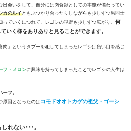
な出会いをして、自分には肉食獣としての本能が備わってい
シカのルイ
ともぶつかり合ったりしながらも少しずつ男同士
何
知っていくにつれて、レゴシの視野も少しずつ広がり、
していく様をありありと見ることができます。
食肉」というタブーを犯してしまったレゴシは負い目を感じ
ーフ・メロン
に興味を持ってしまったことでレゴシの人生は
ハーフ。
コモドオオトカゲの祖父・ゴーシ
つ原因となったのは
しれない･･･。