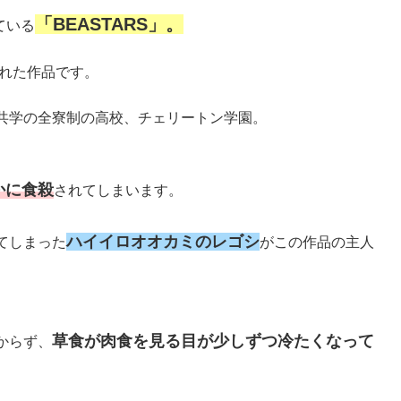
「BEASTARS」。
ている
された作品です。
共学の全寮制の高校、チェリートン学園。
かに食殺
されてしまいます。
ハイイロオオカミのレゴシ
てしまった
がこの作品の主人
草食が肉食を見る目が少しずつ冷たくなって
からず、