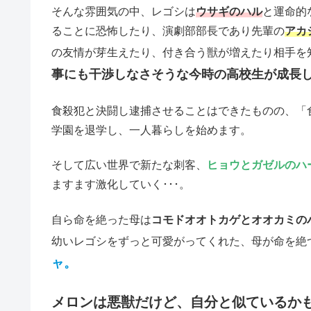
そんな雰囲気の中、レゴシは
ウサギのハル
と運命的
ることに恐怖したり、演劇部部長であり先輩の
アカ
の友情が芽生えたり、付き合う獣が増えたり相手を
事にも干渉しなさそうな今時の高校生が成長
食殺犯と決闘し逮捕させることはできたものの、「
学園を退学し、一人暮らしを始めます。
そして広い世界で新たな刺客、
ヒョウとガゼルのハ
ますます激化していく･･･。
自ら命を絶った母は
コモドオオトカゲとオオカミの
幼いレゴシをずっと可愛がってくれた、母が命を絶
ャ。
メロンは悪獣だけど、自分と似ているかも