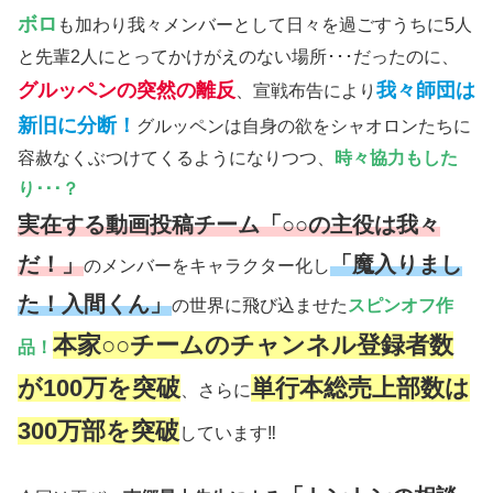
ボロ
も加わり我々メンバーとして日々を過ごすうちに5人
と先輩2人にとってかけがえのない場所･･･だったのに、
グルッペンの突然の離反
我々師団は
、宣戦布告により
新旧に分断！
グルッペンは自身の欲をシャオロンたちに
容赦なくぶつけてくるようになりつつ、
時々協力もした
り･･･？
実在する動画投稿チーム「○○の主役は我々
だ！」
「魔入りまし
のメンバーをキャラクター化し
た！入間くん」
の世界に飛び込ませた
スピンオフ作
本家○○チームのチャンネル登録者数
品！
が100万を突破
単行本総売上部数は
、さらに
300万部を突破
しています‼