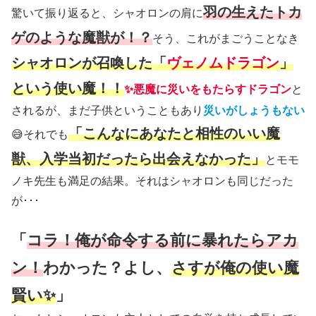
羽の生えたトカ
驚いて振り返ると、シャオロンの肩に
ゲのような魔獣が！？
そう、これがまごうことなき
シャオロンが召喚した「
ヴェノムドラゴン
」
という使い魔！！
✨
悪魔に災いをもたらすドラゴン
と
されるが、まだ子供ということもあり
災いがしょうもない
「こんなにあなたと相性のいい魔
😅それでも
獣、入学当初だったら出会えなかった」
とモモ
ノキ先生も満足の結果。それはシャオロンも同じだった
が･･･
「
コラ！俺が命令する前に暴れたらアカ
ン！
わかった？よし、
さすが俺の使い魔
賢い✨
」