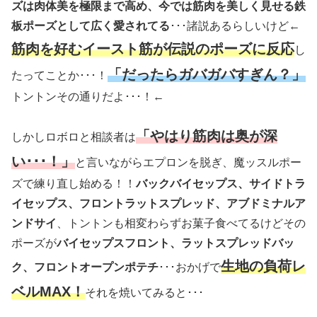
ズは肉体美を極限まで高め、今では筋肉を美しく見せる鉄
板ポーズとして広く愛されてる
･･･諸説あるらしいけど←
筋肉を好むイースト筋が伝説のポーズに反応
し
「だったらガバガバすぎん？」
たってことか･･･！
トントンその通りだよ･･･！←
「やはり筋肉は奥が深
しかしロボロと相談者は
い･･･！」
と言いながらエプロンを脱ぎ、魔ッスルポー
ズで練り直し始める！！
バックバイセップス、サイドトラ
イセップス、フロントラットスプレッド、アブドミナルア
ンドサイ
、トントンも相変わらずお菓子食べてるけどその
ポーズが
バイセップスフロント、ラットスプレッドバッ
生地の負荷レ
ク、フロントオープンポテチ
･･･おかげで
ベルMAX！
それを焼いてみると･･･