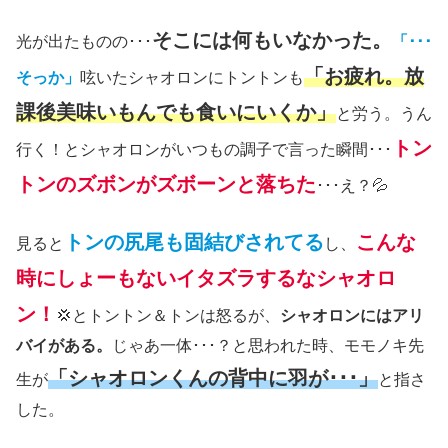
そこには何もいなかった。
光が出たものの･･･
「･･･
「お疲れ。放
そっか」
呟いたシャオロンにトントンも
課後美味いもんでも食いにいくか」
と労う。うん
トン
行く！とシャオロンがいつもの調子で言った瞬間･･･
トンのズボンがズボーンと落ちた
･･･え？💦
トンの尻尾も固結びされてる
こんな
見ると
し、
時にしょーもないイタズラするなシャオロ
ン！
💢とトントン＆トンは怒るが、
シャオロンにはアリ
バイがある。
じゃあ一体･･･？と思われた時、モモノキ先
「シャオロンくんの背中に羽が･･･」
生が
と指さ
した。