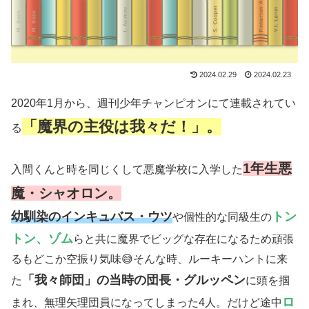
2024.02.29
2024.02.23
2020年1月から、週刊少年チャンピオンにて連載されてい
「魔界の主役は我々だ！」。
る
1年生悪
入間くんと時を同じくして悪魔学校に入学した
魔・シャオロン。
幼馴染のインキュバス・ウツ
トン
や個性的な同級生の
トン、ゾム
らと共に魔界でビッグな存在になるため頑張
るもどこか空振り気味😅そんな時、ルーキーハントに来
「我々師団」の当時の団長・グルッペン
た
に頭を掴
ロ
まれ、無理矢理団員になってしまった4人。だけど途中