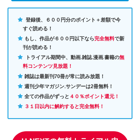
登録後、６００円分のポイント＋差額で今
すぐ読める！
もし、作品が６００円以下なら
完全無料
で新
刊が読める！
トライアル期間中、動画.雑誌.漫画.書籍の
無
料コンテンツ見放題！
雑誌は最新刊70冊が常に読み放題！
週刊少年マガジン.サンデーは2冊無料
！
全ての作品がずっと
４０％ポイント還元
！
３１日以内に解約すると完全無料！