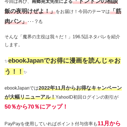
「トントンの相談
今回は再び、
南郷晃太先生による
飯の夜明けぜよ！」
「筋
をお届け！今回のテーマは
肉パン」
･･･？💪
そんな「魔界の主役は我々だ！」196.5話ネタバレを紹介
します。
ebookJapanでお得に漫画を読んじゃお
✨
う！！
✨
2022年11月からお得なキャンペーン
ebookJapanでは
が大幅リニューアル！
YahooID初回ログインの割引が
50％から70％にアップ！
11月から
PayPayを使用していればポイント付与倍率も