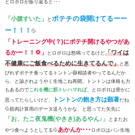
とロボロが振り返ると･･･
ポテチの袋開けてるーー
「小腹すいた」
と
ー！！！
💦
「トレーニング中(？)にポテチ開けるやつがあ
るかー！！💢」
「ワイは
とロボロは怒鳴ってるけど
不健康にご飯食べるために生きてるんで」
と悪
びれずポテチ食ってるトントン😅相談者やってるんだか
ら、と諭されようやく生地こね再開。トントンは体格も力
もあるので
これを機に筋トレハマれば
、とロボロは密かに
トントンの飽き方は顕著
思ってたらしいけど、
だね
💦筋肉計算用のデータ送ろうかな、と思ってた矢先に
「お、たこ夜鬼機(やきき)あるやん♪」
とまたお
あかんか･･･
やつ食べようとしてる💦
ロボロはパン生地