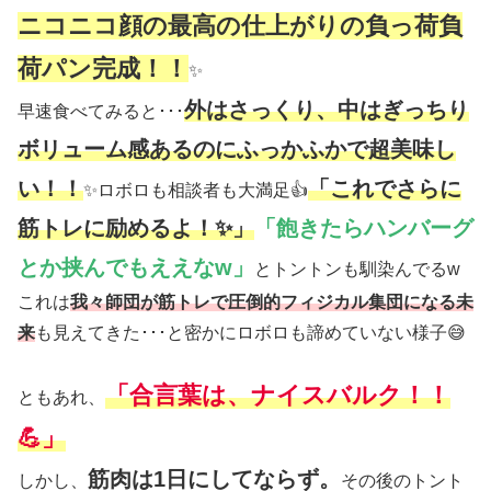
ニコニコ顔の最高の仕上がりの負っ荷負
荷パン完成！！
✨
外はさっくり、中はぎっちり
早速食べてみると･･･
ボリューム感あるのにふっかふかで超美味し
い！！
「これでさらに
✨ロボロも相談者も大満足👍
筋トレに励めるよ！✨」
「飽きたらハンバーグ
とか挟んでもええなw」
とトントンも馴染んでるw
これは
我々師団が筋トレで圧倒的フィジカル集団になる未
来
も見えてきた･･･と密かにロボロも諦めていない様子😅
「合言葉は、ナイスバルク！！
ともあれ、
💪」
筋肉は1日にしてならず。
しかし、
その後のトント