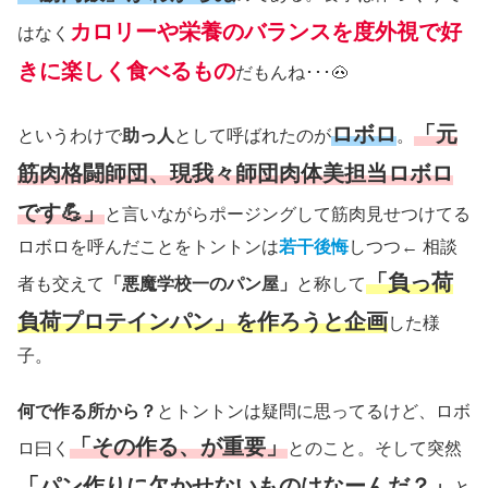
カロリーや栄養のバランスを度外視で好
はなく
きに楽しく食べるもの
だもんね･･･🐽
ロボロ
「元
というわけで
助っ人
として呼ばれたのが
。
筋肉格闘師団、現我々師団肉体美担当ロボロ
です💪」
と言いながらポージングして筋肉見せつけてる
ロボロを呼んだことをトントンは
若干後悔
しつつ← 相談
「負っ荷
者も交えて
「悪魔学校一のパン屋」
と称して
負荷プロテインパン」を作ろうと企画
した様
子。
何で作る所から？
とトントンは疑問に思ってるけど、ロボ
「その作る、が重要」
ロ曰く
とのこと。そして突然
「パン作りに欠かせないものはなーんだ？」
と