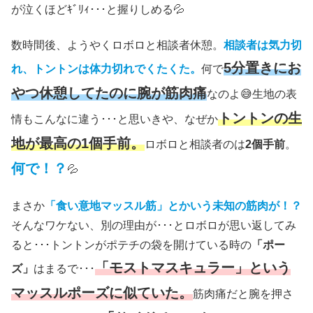
が泣くほどｷﾞﾘｨ･･･と握りしめる💦
数時間後、ようやくロボロと相談者休憩。
相談者は気力切
5分置きにお
れ、トントンは体力切れでくたくた。
何で
やつ休憩してたのに腕が筋肉痛
なのよ😅生地の表
トントンの生
情もこんなに違う･･･と思いきや、なぜか
地が最高の1個手前。
ロボロと相談者のは
2個手前
。
何で！？
💦
まさか
「食い意地マッスル筋」とかいう未知の筋肉が！？
そんなワケない、別の理由が･･･とロボロが思い返してみ
ると･･･トントンがポテチの袋を開けている時の
「ポー
「モストマスキュラー」という
ズ」
はまるで･･･
マッスルポーズに似ていた。
筋肉痛だと腕を押さ