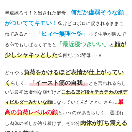
何だか虚弱そうな顔
早速練ろう！と出された酵母、
がついててキモい！
💦けどロボロに促されるままこ
「ヒィ〜無理〜💦」
ねてみると･･･
って生地が叫んで
「最近寝つきいい」
顔が
る💦でもしばらくすると
と
少しシャキッとした
💦何だこの酵母･･･💧
負荷をかけるほど表情が仕上がってい
どうやら
く
「イースト筋の自我」
らしく、
とも言われるらし
い💦最初は虚弱な顔だけど
こねるほど段々テカテカのボデ
最
ィビルダーみたいな顔
になっていくんだとか。さらに
高の負荷レベルの顔
というのがあるらしく、選ばれ
肉体が打ち震える
し肉体の者しか辿り着けず、その分