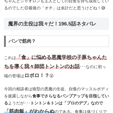
ちゃんとシャオロンも主人としての自覚を持ち成長してい
るのでした😊最後の「オチ」は余計だと思うけどね！😅
魔界の主役は我々だ！196.5話ネタバレ
パンで筋肉？
「食」に悩める悪魔学校の子豚ちゃんた
これは
ちを導く我々師団トントンのお話
･･･なのに初っ
ロボロ！？
端の登場は
😲
今回の相談者は狼型の悪魔の生徒。自慢のマッスルボディ
を披露しながら
食事でさらなるパンプアップを目指してい
る
ようだが･･･
トントン＆トンは「プロのデブ」なので
「筋肉飯」がわからぬ
のである。食事は体づくりで