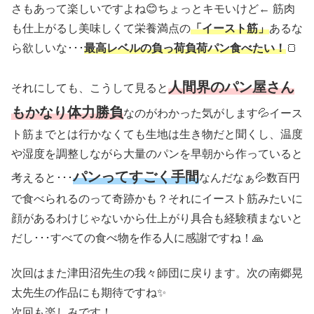
さもあって楽しいですよね😊ちょっとキモいけど← 筋肉
も仕上がるし美味しくて栄養満点の
「イースト筋」
あるな
ら欲しいな･･･
最高レベルの負っ荷負荷パン食べたい！
🍞
人間界のパン屋さん
それにしても、こうして見ると
もかなり体力勝負
なのがわかった気がします💦イース
ト筋までとは行かなくても生地は生き物だと聞くし、温度
や湿度を調整しながら大量のパンを早朝から作っていると
パンってすごく手間
考えると･･･
なんだなぁ💦数百円
で食べられるのって奇跡かも？それにイースト筋みたいに
顔があるわけじゃないから仕上がり具合も経験積まないと
だし･･･すべての食べ物を作る人に感謝ですね！🙏
次回はまた津田沼先生の我々師団に戻ります。次の南郷晃
太先生の作品にも期待ですね✨
次回も楽しみです！