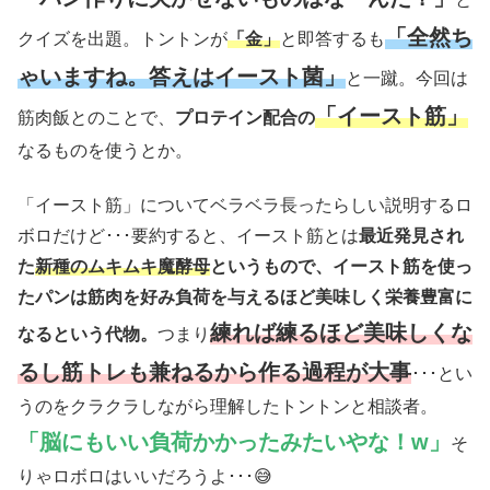
「全然ち
クイズを出題。トントンが
「金」
と即答するも
ゃいますね。答えはイースト菌」
と一蹴。今回は
「イースト筋」
筋肉飯とのことで、
プロテイン配合の
なるものを使うとか。
「イースト筋」についてベラベラ長ったらしい説明するロ
ボロだけど･･･要約すると、イースト筋とは
最近発見され
た
新種のムキムキ魔酵母
というもので、イースト筋を使っ
たパンは筋肉を好み負荷を与えるほど美味しく栄養豊富に
練れば練るほど美味しくな
なるという代物。
つまり
るし筋トレも兼ねるから作る過程が大事
･･･とい
うのをクラクラしながら理解したトントンと相談者。
「脳にもいい負荷かかったみたいやな！w」
そ
りゃロボロはいいだろうよ･･･😅