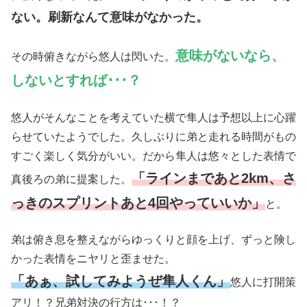
ない。刷新なんて意味がなかった。
意味がないなら、
その時俯きながら悠人は閃いた。
しないとすれば･･･？
悠人がそんなことを考えていた横で隼人は予想以上に心躍
らせていたようでした。久しぶりに弟と走れる時間がもの
すごく楽しく気分がいい。だから隼人は悠々とした表情で
「ラインまであと2km、さ
真後ろの弟に提案した。
っきのスプリントあと4回やっていいか」
と。
弟は俯き息を整えながらゆっくりと顔を上げ、ずっと険し
かった表情をニヤリと歪ませた。
「あぁ、試してみようぜ隼人くん」
悠人に打開策
アリ！？兄弟対決の行方は･･･！？