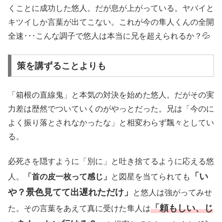
くことに成功した悠人。だが息が上がっている。ヤバイと
キツイしか言葉が出てこない。これが今の隼人くんの全開
全速･･･こんな調子で悠人は本当に兄を超えられるか？💦
策を講ずることよりも
「箱根の直線鬼」と本気の対決を始めた悠人。だがその実
力差は歴然でついていくのがやっとだった。兄は「今のに
よく振り落とされなかったな」と相変わらず飄々としてい
る。
必死さを隠すように「別に」と吐き捨てるように応える悠
「い
人。
「首の皮一枚って感じ」
と図星を当てられても
や？景色見てて出遅れただけ」
と悠人は強がってみせ
「頼もしい、じ
た。その言葉をあえて真に受けた隼人は