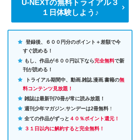
U-NEXTの無料トライアル３
１日体験しよう♪
登録後、６００円分のポイント＋差額で今
すぐ読める！
もし、作品が６００円以下なら
完全無料
で新
刊が読める！
トライアル期間中、動画.雑誌.漫画.書籍の
無
料コンテンツ見放題！
雑誌は最新刊70冊が常に読み放題！
週刊少年マガジン.サンデーは2冊無料
！
全ての作品がずっと
４０％ポイント還元
！
３１日以内に解約すると完全無料！