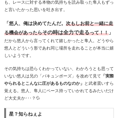
も、レースに対する本物の気持ちを読み取った隼人もずっ
と言いたかった思いを吐き出す。
「悠人、俺は決めてたんだ。
次もしお前と一緒に走
その時は全力で走る
る機会があったら
って！！
」
だから悠人から言ってくれて嬉しかったと隼人。どうやら
悠人とどういう形であれ同じ場所を走れることが本当に嬉
しいようです。
その気持ちは恐らくわかっていない、わかろうとも思って
いない悠人は兄の「バキュンポーズ」を改めて見て
「実際
やられるとこんなに圧があるものなのか」
と武者震いすら
覚える。悠人、隼人にペース持っていかれてるみたいだけ
ど大丈夫か･･･？💦
星？知らねぇよ