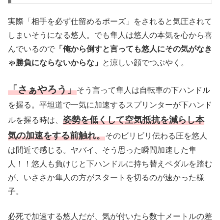
実際「相手を必ず仕留めるポーズ」をされると気圧されて
しまいそうになる悠人。でも隼人は悠人の本気を心から喜
んでいるので
「俺から倒すと言っても悠人にその気がなき
ゃ勝負にならないからな」
と涼しい顔でつぶやく。
「さぁやろう」
そう言って隼人は自転車の下ハンドル
を握る。平坦道で一気に加速するスプリンターが下ハンド
姿勢を低くして空気抵抗を減らし本
ルを握る時は、
気の加速をする前触れ。
そのビリビリ伝わる圧を悠人
は間近で感じる。ヤバイ、そう思った瞬間加速した隼
人！！悠人も負けじと下ハンドルに持ち替えペダルを踏む
が、いささか隼人の方がスタートを切るのが速かった様
子。
必死で加速する悠人だが、気が付いたら数十メートルの差