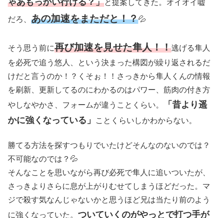
ゃあもっかい行ける？」
と提案してきた。オイオイ嘘
あの加速をまただと！？
だろ、
💦
再び加速を見せた隼人！！
そう思う前に
逃げる隼人
を必死で追う悠人、という決まった構図が繰り返されるだ
けだと言うのか！？くそぉ！！さっきから隼人くんの情報
を刷新、更新してるのにわかるのはパワー、筋肉の付き方
「昔より遥
やしなやかさ、フォームが違うことくらい。
かに強くなっている」
ことくらいしかわからない。
勝てる方法を探すつもりでいたけどそんなのないのでは？
不可能なのでは？💦
そんなことを思いながら再び必死で隼人に追いついたが、
さっきよりさらに息が上がりむせてしまうほどだった。マ
ジで殺す気なんじゃないかと思うほど兄は当たり前のよう
ついていくのがやっとで打つ手が
に強くなっていた。