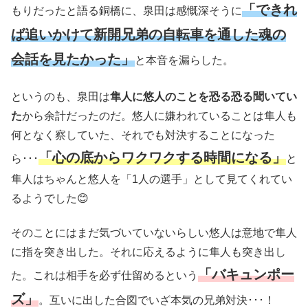
「できれ
もりだったと語る銅橋に、泉田は感慨深そうに
ば追いかけて新開兄弟の自転車を通した魂の
会話を見たかった」
と本音を漏らした。
というのも、泉田は
隼人に悠人のことを恐る恐る聞いてい
た
から余計だったのだ。悠人に嫌われていることは隼人も
何となく察していた、それでも対決することになった
「心の底からワクワクする時間になる」
ら･･･
と
隼人はちゃんと悠人を「1人の選手」として見てくれてい
るようでした😊
そのことにはまだ気づいていないらしい悠人は意地で隼人
に指を突き出した。それに応えるように隼人も突き出し
「バキュンポー
た。これは相手を必ず仕留めるという
ズ」
。互いに出した合図でいざ本気の兄弟対決･･･！