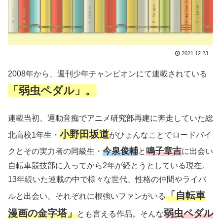
2021.12.23
2008年から、週刊少年チャンピオンにて連載されている
「弱虫ペダル」。
連載当初、運動音痴でアニメ研究部再建に奔走していた総
小野田坂道
北高校1年生・
がひょんなことでロードバイ
今泉俊輔
鳴子章吉
クとその実力者の同級生・
と
に出会い
自転車競技部に入ってから2年が経とうとしている現在。
13年続いた連載の中で様々な世代、性格の仲間やライバ
「自転車
ルと出会い、それぞれに根強いファンがいる
漫画の金字塔」
弱虫ペダル
とも言える作品。そんな