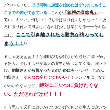
がついていた。
ほぼ同時に加速を始めたはずなのにもうこ
「箱根の直線鬼」
こまでの差ができている。
これが
･･･
速い、キツい、悔しい！でも今は張り付くしかない！！後
ろに張り付いて風よけになれば少しは楽になる━━それ以
ここで引き離されたら勝負が終わってし
上に、
まう！！
💦
るしゃああぁぁ！！と雄叫びを挙げながら必死に追いかけ
る悠人。少しずつだが隼人の背中が近づいてくる。追いつ
け、
銅橋さんから預かった☆のためにも･･･
いや、ごめん
銅橋さん。
そんなの今どうでもいい！！
シンプルに、なぜ
絶対にこいつに負けたくな
かわからないけど、
い。ただそれだけだ！！！
そう思って必死に追いかけたおかげで何とか隼人に追いつ