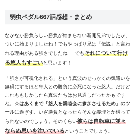
弱虫ペダル667話感想・まとめ
なかなか勝負らしい勝負が始まらない新開兄弟でしたが、
ついに始まりましたね！でもやっぱり兄は「伝説」と言わ
それについて行け
れる理由がある強さでしたね･･･でも
る悠人もすごい
と思います！
「強さが可視化される」という真波のせっかくの気遣いを
無碍にするほど隼人との勝負に必死になった悠人。だけど
これももしかしたら真波たちはお見通しだったかもです
ね。
☆はあくまで「悠人を親睦会に参加させるため」のツ
ール
に過ぎず、いざ勝負となったらそんな義理とか構って
彼らは自転車に並々
られないのでしょう。そのくらい
ならぬ思いを注いでいる
ということでしょう。