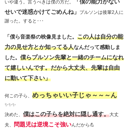
「僕の能力がない
いや違う。言うべきは僕の方だ。
せいで迷惑かけてごめんね」
プルソンは後輩2人に
謝った。すると･･･
この人は自分の能
「僕ら音楽祭の映像見ました。
力の見せ方とか知ってる人
なんだって感動しま
僕らプルソン先輩と一緒のチームになれ
した。
て嬉しいんです。だから大丈夫、先輩は自由
に動いて下さい」
めっちゃいい子じゃ～～～ん
何この子ら、
✨✨✨
僕はこの子らを絶対に隠し通す。
決めた、
大丈
問題児は逆境こそ強い
夫、
んだから💪