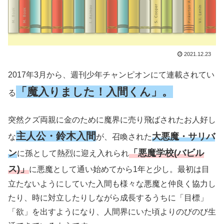
2021.12.23
2017年3月から、週刊少年チャンピオンにて連載されてい
「魔入りました！入間くん」。
る
突然クズ両親に金のために魔界に売り飛ばされたお人好し
主人公・鈴木入間
大悪魔・サリバ
な
が、召喚された
ン
「悪魔学校(バビル
に孫として熱烈に迎え入れられ
ス)」
に悪魔として通い始めてから1年と少し。最初は目
立たないようにしていた入間も様々な悪魔と仲良く協力し
たり、時に対立したりしながら成長するうちに「目標」
「欲」を出すようになり、人間界にいた頃よりのびのび生