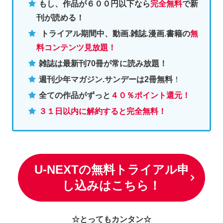
もし、作品が６００円以下なら
完全無料
で新
刊が読める！
トライアル期間中、動画.雑誌.漫画.書籍の
無
料コンテンツ見放題！
雑誌は最新刊70冊が常に読み放題！
週刊少年マガジン.サンデーは2冊無料
！
全ての作品がずっと
４０％ポイント還元
！
３１日以内に解約すると完全無料！
U-NEXTの無料トライアル申
し込みはこちら！
☆とってもカンタン☆