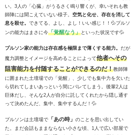
い。3人の「心臓」がうるさく鳴り響くが、幸いそれも教
師陣には聞こえていない様子。
空気と化せ、存在を消して
息を殺せ。
できてる、よし、よし！いい感じ！！💦プルソ
「覚醒なう」
ンの能力はまさに今
といった状況です💦
プルソン家の能力は存在感を極限まで薄くする能力。
だが
他者へその
魔力調整とイメージを高めることによって
阻害能力を付随することができるのだ！
教師陣
に囲まれた土壇場での「覚醒」、少しでも集中力を欠いた
ら切れてしまいあっという間にバレてしまう。後輩2人は
巨体だし、そんな2人が自分に託してくれたから隠し通す
って決めたんだ、集中、集中するんだ！💦
「あの時」
プルソンは土壇場で
のことを思い出してい
た。まだ会話もままならない小さな頃、1人で広い部屋で