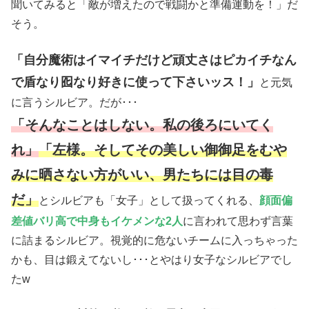
聞いてみると「敵が増えたので戦闘かと準備運動を！」だ
そう。
「自分魔術はイマイチだけど頑丈さはピカイチなん
で盾なり囮なり好きに使って下さいッス！」
と元気
に言うシルビア。だが･･･
「そんなことはしない。私の後ろにいてく
れ」
「左様。そしてその美しい御御足をむや
みに晒さない方がいい、男たちには目の毒
だ」
とシルビアも「女子」として扱ってくれる、
顔面偏
差値バリ高で中身もイケメンな2人
に言われて思わず言葉
に詰まるシルビア。視覚的に危ないチームに入っちゃった
かも、目は鍛えてないし･･･とやはり女子なシルビアでし
たw