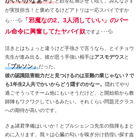
がいいかなぁ～」
と顔を紅潮させて呟く。みんなさす
が実技担当！と褒めてるけどアトリは一応スパイですか
「邪魔なの2、3人消していい」のバー
ら･･･💦
ル命令に興奮してたヤバイ奴
ですよ･･･💦
活きとはちょっと違うけど手強さで言うなら、とイチョウ
先生が進み出る。彼が思う手強い相手は
アスモデウス
と
「プルソン」
だった。
彼の認識阻害能力だと見つけるのは至難の業じゃない？で
も1年生2人共でかいからどう隠すのかなー。
隠れてやり
過ごそうってチーム他にもいそうだけど、と開始前から教
師陣もワクワクしているみたい。それくらい問題児クラス
への期待が高いのです。
さぁ諸君準備はいいか！とブルシェンコ先生の指揮もまと
めに入ります。我々は心臓の匂いを嗅ぎ分け彷徨い探す血