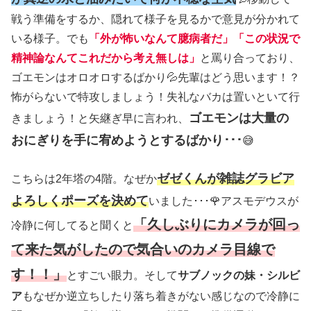
戦う準備をするか、隠れて様子を見るかで意見が分かれて
いる様子。でも
「外が怖いなんて臆病者だ」「この状況で
精神論なんてこれだから考え無しは」
と罵り合っており、
ゴエモンはオロオロするばかり💦先輩はどう思います！？
怖がらないで特攻しましょう！失礼なバカは置いといて行
ゴエモンは大量の
きましょう！と矢継ぎ早に言われ、
おにぎりを手に宥めようとするばかり･･･
😅
ゼゼくんが雑誌グラビア
こちらは2年塔の4階。なぜか
よろしくポーズを決めて
いました･･･🌹アスモデウスが
「久しぶりにカメラが回っ
冷静に何してると聞くと
て来た気がしたので気合いのカメラ目線で
す！！」
とすごい眼力。そして
サブノックの妹・シルビ
ア
もなぜか逆立ちしたり落ち着きがない感じなので冷静に