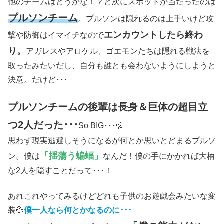
他のチームはどうかな！？と次にスポットが当たったのは
プルソンチーム
。プルソンは隠れるのは上手いけど攻
エンカウントしたら終わ
撃や防御はイマイチなので
り。
アガレスやアロケル、ゴエモンたちは隠れる戦法を
取ったみたいだし、自分も誰とも会わないようにしようと
決意。だけど･･･
プルソンチームの後輩は長身＆巨体の超目立
つ2人だった･･･
So BIG･･･💦
思わず現実逃避しそうになるが何とか思いとどまるプルソ
「揺蕩う蝙蝠」
ン。僕は
なんだ！僕の手にかかれば大柄
な2人を隠すことだって･･･！
あれこれやってみるけどどれも子供のお遊戯会みたいな変
装💦
僕一人なら何とかなるのに･･･