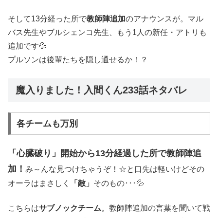
そして13分経った所で
教師陣追加
のアナウンスが。マル
バス先生やブルシェンコ先生、もう1人の新任・アトリも
追加です💦
プルソンは後輩たちを隠し通せるか！？
魔入りました！入間くん233話ネタバレ
各チームも万別
「心臓破り」開始から13分経過した所で教師陣追
加！
み～んな見つけちゃうぞ！☆と口先は軽いけどその
オーラはまさしく
「敵」
そのもの･･･💦
こちらは
サブノックチーム
。教師陣追加の言葉を聞いて戦