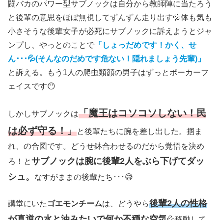
闘バカのパワー型サブノックは自分から教師陣に当たろう
と後輩の意思をほぼ無視してずんずん走り出す💦体も気も
小さそうな後輩女子が必死にサブノックに訴えようとジャ
ンプし、やっとのことで
「しょっだめです！かく、せ
ん･･･💦(そんなのだめです危ない！隠れましょう先輩)」
と訴える。もう1人の爬虫類顔の男子はずっとポーカーフ
ェイスです😶
「魔王はコソコソしない！民
しかしサブノックは
は必ず守る！」
と後輩たちに腕を差し出した。掴ま
れ、の合図です。どうせ鉢合わせるのだから覚悟を決め
サブノックは腕に後輩2人をぶら下げてダッ
ろ！と
シュ。
なすがままの後輩たち･･･😅
後輩2人の性格
講堂にいた
ゴエモンチーム
は、どうやら
が真逆の水と油みたいで何か不穏な空気
💦移動して