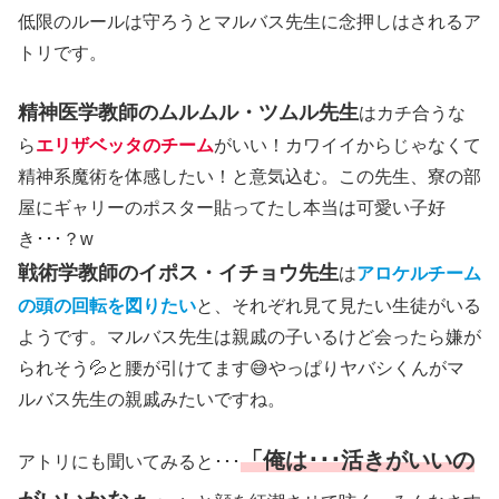
低限のルールは守ろうとマルバス先生に念押しはされるア
トリです。
精神医学教師のムルムル・ツムル先生
はカチ合うな
ら
エリザベッタのチーム
がいい！カワイイからじゃなくて
精神系魔術を体感したい！と意気込む。この先生、寮の部
屋にギャリーのポスター貼ってたし本当は可愛い子好
き･･･？w
戦術学教師のイポス・イチョウ先生
は
アロケルチーム
の頭の回転を図りたい
と、それぞれ見て見たい生徒がいる
ようです。マルバス先生は親戚の子いるけど会ったら嫌が
られそう💦と腰が引けてます😅やっぱりヤバシくんがマ
ルバス先生の親戚みたいですね。
「俺は･･･活きがいいの
アトリにも聞いてみると･･･