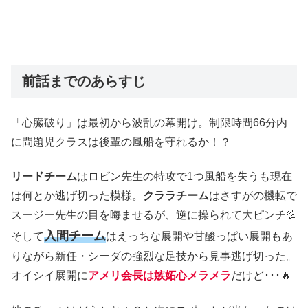
前話までのあらすじ
「心臓破り」は最初から波乱の幕開け。制限時間66分内
に問題児クラスは後輩の風船を守れるか！？
リードチーム
はロビン先生の特攻で1つ風船を失うも現在
は何とか逃げ切った模様。
クララチーム
はさすがの機転で
スージー先生の目を晦ませるが、逆に操られて大ピンチ💦
入間チーム
そして
はえっちな展開や甘酸っぱい展開もあ
りながら新任・シーダの強烈な足技から見事逃げ切った。
オイシイ展開に
アメリ会長は嫉妬心メラメラ
だけど･･･🔥