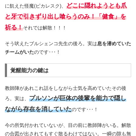
どこに隠れようとも爪
に飢えた怪魔(ピカレスク)、
と牙で引きずり出し喰らうのみ！「健食」を
祈る！
それでは解散！！！
そう吠えたブルシェンコ先生の後ろ。実は
息を潜めていた
チームがいた
のです･･･！
覚醒能力の鍵は
教師陣があれこれ話をしながら士気を高めていたその後
プルソンが巨体の後輩を能力で隠し
ろ。実は、
ながら存在を消していた
のです･･･！
今の所気付かれていないが、目の前に教師陣がいる。解散
の合図が出されてもすぐ散るわけではない。一瞬の隙も無