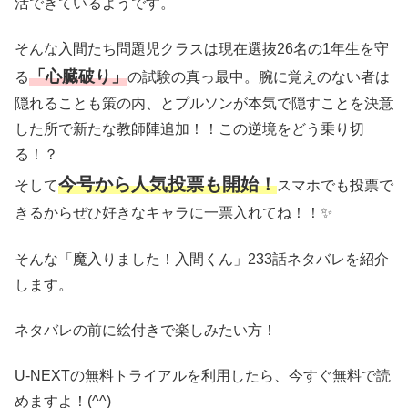
活できているようです。
そんな入間たち問題児クラスは現在選抜26名の1年生を守
「心臓破り」
る
の試験の真っ最中。腕に覚えのない者は
隠れることも策の内、とプルソンが本気で隠すことを決意
した所で新たな教師陣追加！！この逆境をどう乗り切
る！？
今号から人気投票も開始！
そして
スマホでも投票で
きるからぜひ好きなキャラに一票入れてね！！✨
そんな「魔入りました！入間くん」233話ネタバレを紹介
します。
ネタバレの前に絵付きで楽しみたい方！
U-NEXTの無料トライアルを利用したら、今すぐ無料で読
めますよ！(^^)