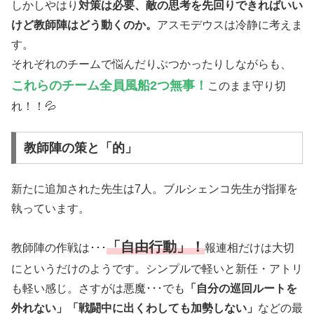
しかしやはり
対策は必要、敵の思考を先回りできればいい
けど教師陣はどう動くのか。
アスモデウスは冷静に考えま
す。
それぞれのチームで悩んだりぶつかったりしながらも、
これらのチーム全員風船2つ無事！
このまま守り切
れ！！💦
教師陣の策と「的」
新たに追加された先生は7人。ブルシェンコ先生が指揮を
執っています。
「自由行動」！
教師陣の作戦は･･･
報連相だけは大切
にというだけのようです。シンプルで軽いと新任・アトリ
も軽い感じ。さすがは悪魔･･･でも
「自分の巡回ルートを
外れない」「戦闘中に出くわしても加勢しない」
などの最