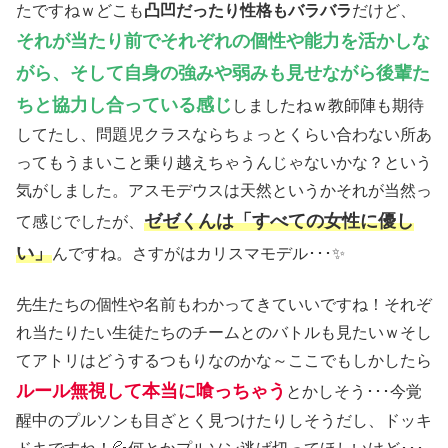
たですねｗどこも
凸凹だったり性格もバラバラ
だけど、
それが当たり前でそれぞれの個性や能力を活かしな
がら、そして自身の強みや弱みも見せながら後輩た
ちと協力し合っている感じ
しましたねｗ教師陣も期待
してたし、問題児クラスならちょっとくらい合わない所あ
ってもうまいこと乗り越えちゃうんじゃないかな？という
気がしました。アスモデウスは天然というかそれが当然っ
ゼゼくんは「すべての女性に優し
て感じでしたが、
い」
んですね。さすがはカリスマモデル･･･✨
先生たちの個性や名前もわかってきていいですね！それぞ
れ当たりたい生徒たちのチームとのバトルも見たいｗそし
てアトリはどうするつもりなのかな～ここでもしかしたら
ルール無視して本当に喰っちゃう
とかしそう･･･今覚
醒中のプルソンも目ざとく見つけたりしそうだし、ドッキ