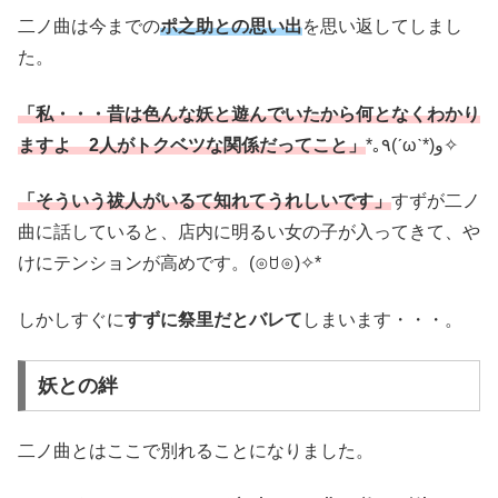
二ノ曲は今までの
ポ之助との思い出
を思い返してしまし
た。
「私・・・昔は色んな妖と遊んでいたから何となくわかり
ますよ 2人がトクベツな関係だってこと」
*｡٩(ˊωˋ*)و✧
「そういう祓人がいるて知れてうれしいです」
すずが二ノ
曲に話していると、店内に明るい女の子が入ってきて、や
けにテンションが高めです。‬(⊙ꇴ⊙)✧*
しかしすぐに
すずに祭里だとバレて
しまいます・・・。
妖との絆
二ノ曲とはここで別れることになりました。