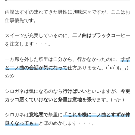
両親はすずの連れてきた男性に興味深々ですが、ここはお
仕事優先です。
スイーツが充実しているのに、
二ノ曲はブラックコーヒー
を注文します・・・。
一方席を外した祭里は自分から、行かなかったのに、
すず
と二ノ曲の会話が気になって
仕方ありません。(ﾟωﾟ)(｡_｡)
ｳﾝｳﾝ
シロガネは気になるのなら
行けばいい
といいますが、
今更
カッコ悪くていけないと祭里は意地を張り
ます。( ｰ̀дｰ́ )
シロガネは
意地悪で
祭里に
「これを機に二ノ曲とすずが仲
良くなっても」
とほのめかします・・・。