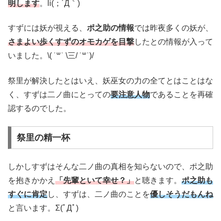
明します
。li(；´Д｀)
すずには妖が視える、
ポ之助の情報
では昨夜多くの妖が、
さまよい歩くすずのオモカゲを目撃
したとの情報が入って
いました。\( ˙꒳​˙ \三/ ˙꒳​˙)/
祭里が解決したとはいえ、妖巫女の力の全てとはことはな
く、すずは二ノ曲にとっての
要注意人物
であることを再確
認するのでした。
祭里の精一杯
しかしすずはそんな二ノ曲の真相を知らないので、ポ之助
を抱きかかえ
「先輩といて幸せ？」
と聴きます。
ポ之助も
すぐに肯定
し、すずは、二ノ曲のことを
優しそうだもんね
と言います。Σ(ﾟДﾟ)