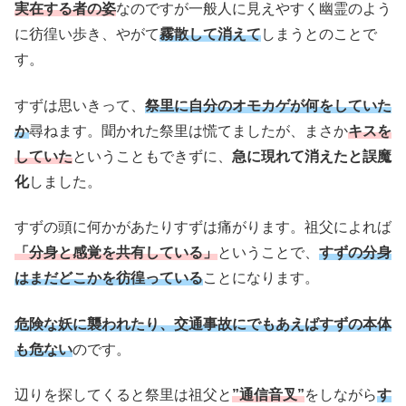
実在する者の姿
なのですが一般人に見えやすく幽霊のよう
に彷徨い歩き、やがて
霧散して消えて
しまうとのことで
す。
すずは思いきって、
祭里に自分のオモカゲが何をしていた
か
尋ねます。聞かれた祭里は慌てましたが、まさか
キスを
していた
ということもできずに、
急に現れて消えたと誤魔
化
しました。
すずの頭に何かがあたりすずは痛がります。祖父によれば
「分身と感覚を共有している」
ということで、
すずの分身
はまだどこかを彷徨っている
ことになります。
危険な妖に襲われたり、交通事故にでもあえばすずの本体
も危ない
のです。
辺りを探してくると祭里は祖父と
”通信音叉”
をしながら
す