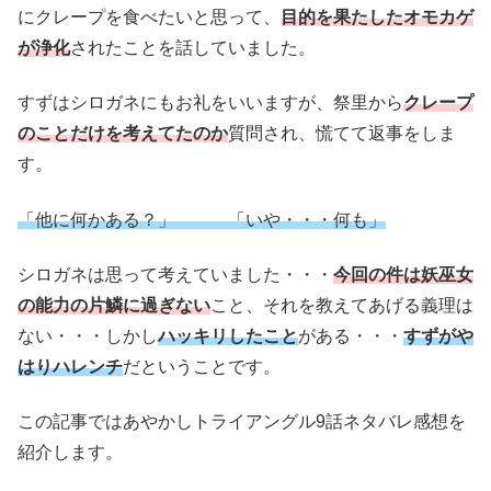
にクレープを食べたいと思って、
目的を果たしたオモカゲ
が浄化
されたことを話していました。
すずはシロガネにもお礼をいいますが、祭里から
クレープ
のことだけを考えてたのか
質問され、慌てて返事をしま
す。
「他に何かある？」 「いや・・・何も」
シロガネは思って考えていました・・・
今回の件は妖巫女
の能力の片鱗に過ぎない
こと、それを教えてあげる義理は
ない・・・しかし
ハッキリしたこと
がある・・・
すずがや
はりハレンチ
だということです。
この記事ではあやかしトライアングル9話ネタバレ感想を
紹介します。