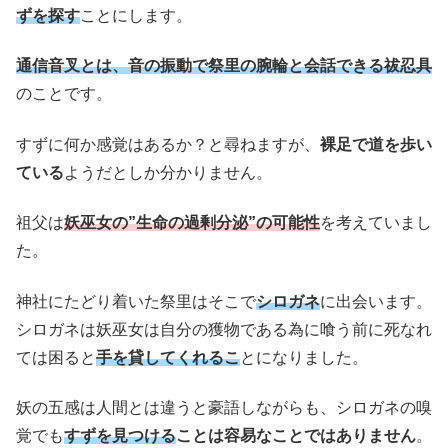
ずを探す
ことにします。
通信音叉とは、音の振動で祭里の腕輪と会話できる祓忍具
のことです。
すずに何か感覚はあるか？と尋ねますが、
裸足で道を歩い
ている
ようだとしか分かりません。
祖父は
妖巫女の”生命の過剰分泌”の可能性
を考えていまし
た。
神社にたどり着いた祭里はそこで
シロガネ
に出会います。
シロガネは妖巫女は自分の獲物である為に喰う前に死なれ
ては困ると
手を貸してくれるこ
とになりました。
妖の五感は人間とは違うと豪語しながらも、シロガネの嗅
覚でも
すずを見つける
ことは容易なことではありません
。