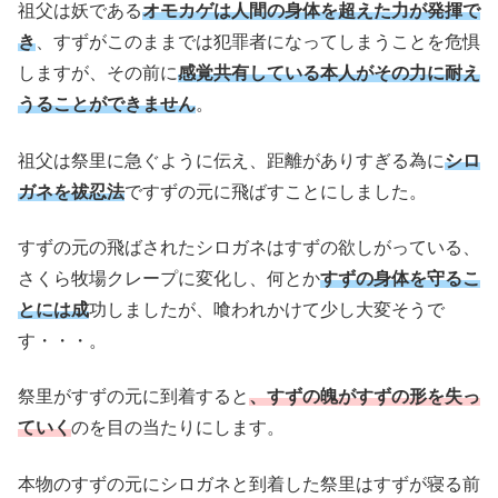
祖父は妖である
オモカゲは人間の身体を超えた力が発揮で
き
、すずがこのままでは犯罪者になってしまうことを危惧
しますが、その前に
感覚共有している本人がその力に耐え
うることができません
。
祖父は祭里に急ぐように伝え、距離がありすぎる為に
シロ
ガネを祓忍法
ですずの元に飛ばすことにしました。
すずの元の飛ばされたシロガネはすずの欲しがっている、
さくら牧場クレープに変化し、何とか
すずの身体を守るこ
とには成
功しましたが、喰われかけて少し大変そうで
す・・・。
祭里がすずの元に到着すると
、すずの魄がすずの形を失っ
ていく
のを目の当たりにします。
本物のすずの元にシロガネと到着した祭里はすずが寝る前