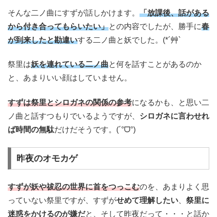
そんな二ノ曲にすずが話しかけます。
「放課後、話がある
から付き合ってもらいたい」
との内容でしたが、勝手に
春
が到来したと勘違い
する二ノ曲と妖でした。(*´艸`
祭里は
妖を連れている二ノ曲
と何を話すことがあるのか
と、あまりいい顔はしていません。
すずは祭里とシロガネの関係の参考
になるかも、と思い二
ノ曲と話すつもりでいるようですが、
シロガネに言わせれ
ば時間の無駄
だけだそうです。(´°ᗜ°)
昨夜のオモカゲ
すずが妖や祓忍の世界に首をつっこむ
のを、あまりよく思
っていない祭里ですが、すずが
せめて理解したい
、
祭里に
迷惑をかけるのが嫌だ
と、そして昨夜だって・・・と話か