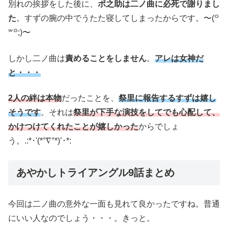
別れの挨拶をした後に、
ポ之助は二ノ曲に必死で謝りまし
た
。すずの腕の中でうたた寝してしまったからです。〜(꒪
꒳꒪;)〜
しかし二ノ曲は
責めることをしません
。
アレは女神だ
と・・・
2人の絆は本物
だったことを、
祭里に報告するすずは嬉し
そうです
。それは
祭里が下手な演技をしてでも心配して、
かけつけてくれたことが嬉しかった
からでしょ
う。.:*･'(*°∇°*)’･*:
あやかしトライアングル9話まとめ
今回は二ノ曲の意外な一面も見れて良かったですね。普通
にいい人なのでしょう・・・。きっと。