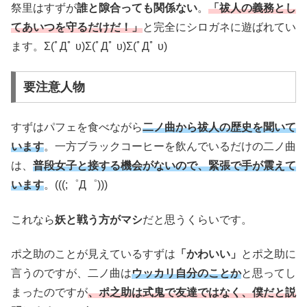
祭里はすずが
誰と隙合っても関係ない
。
「祓人の義務とし
てあいつを守るだけだ！」
と完全にシロガネに遊ばれてい
ます。Σ(ﾟДﾟ υ)Σ(ﾟДﾟ υ)Σ(ﾟДﾟ υ)
要注意人物
すずはパフェを食べながら
二ノ曲から祓人の歴史を聞いて
います
。一方ブラックコーヒーを飲んでいるだけの二ノ曲
は、
普段女子と接する機会がないので、緊張で手が震えて
います
。(((;゜Д゜)))
これなら
妖と戦う方がマシ
だと思うくらいです。
ポ之助のことが見えているすずは
「かわいい」
とポ之助に
言うのですが、二ノ曲は
ウッカリ自分のことか
と思ってし
まったのですが
、ポ之助は式鬼で友達ではなく、僕だと説