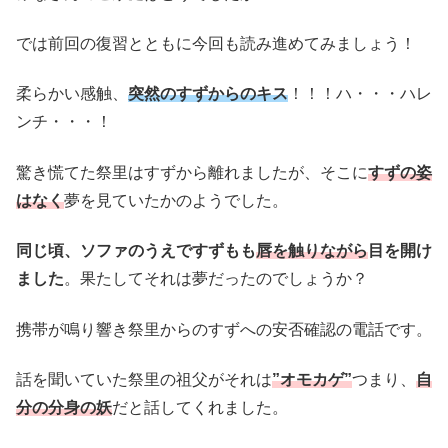
では前回の復習とともに今回も読み進めてみましょう！
柔らかい感触、
突然のすずからのキス
！！！ハ・・・ハレ
ンチ・・・！
驚き慌てた祭里はすずから離れましたが、そこに
すずの姿
はなく
夢を見ていたかのようでした。
同じ頃、ソファのうえですずもも
唇を触りながら
目を開け
ました
。果たしてそれは夢だったのでしょうか？
携帯が鳴り響き祭里からのすずへの安否確認の電話です。
話を聞いていた祭里の祖父がそれは
”オモカゲ”
つまり、
自
分の分身の妖
だと話してくれました。