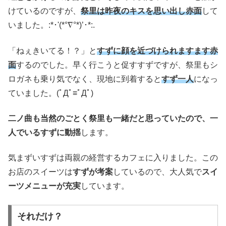
けているのですが、
祭里は昨夜のキスを思い出し赤面
して
いました。:*･'(*°∇°*)’･*:.
「ねぇきいてる！？」と
すずに顔を近づけられますます赤
面
するのでした。早く行こうと促すすずですが、祭里もシ
ロガネも乗り気でなく、現地に到着すると
すず一人
になっ
ていました。(ﾟДﾟ≡ﾟДﾟ)
二ノ曲も当然のごとく祭里も一緒だと思っていたので、一
人でいるすずに動揺
します。
気まずいすずは両親の経営するカフェに入りました。この
お店のスイーツは
すずが考案
しているので、大人気で
スイ
ーツメニューが充実
しています。
それだけ？