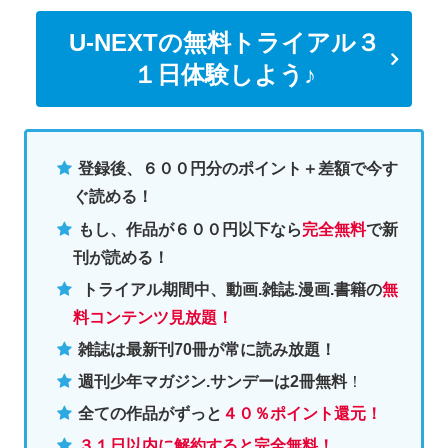
U-NEXTの無料トライアル３
１日体験しよう♪
登録後、６００円分のポイント＋差額で今す
ぐ読める！
もし、作品が６００円以下なら
完全無料
で新
刊が読める！
トライアル期間中、動画.雑誌.漫画.書籍の
無
料コンテンツ見放題！
雑誌は最新刊70冊が常に読み放題！
週刊少年マガジン.サンデーは2冊無料
！
全ての作品がずっと
４０％ポイント還元
！
３１日以内に解約すると完全無料！