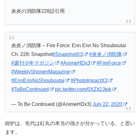
炎炎の消防隊228話引用
炎炎ノ消防隊 – Fire Force: Enn Enn No Shouboutai
Ch. 228: Snapshot
#SnapshotX3
#炎炎ノ消防隊
#週刊少年マガジン
#AnimeHDx3
#FireForce
#WeeklyShonenMagazine
#EnnEnnNoShouboutai
#PhotoImpactX3
#ToBeContinued
pic.twitter.com/0XZjt2Jtek
— To Be Continued (@AnimeHDx3)
July 22, 2020
紺炉は、先代は紅丸の本当の強さが分かっている、と思い
ます。