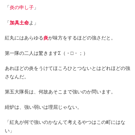
「
炎の申し子
」
「
加具土命
よ」
紅丸にはあらゆる
炎
が味方をするほどの強さだと。
第一隊の二人は驚きますΣ（・□・；）
あれほどの炎をうけてほころひとつないとはどれほどの強
さなんだ。
第五大隊長は、何故あそこまで強いのか問います。
紺炉は、強い弱いは理屈じゃない。
「紅丸が何で強いのかなんて考えるやつはこの町にはな
い」