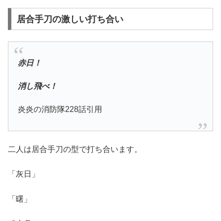
居合手刀の激しい打ち合い
赤日！
消し飛べ！
炎炎の消防隊228話引用
二人は居合手刀の型で打ち合います。
「灰日」
「曙」