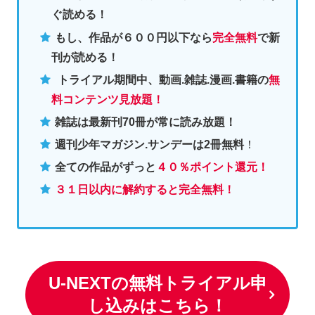
ぐ読める！
もし、作品が６００円以下なら
完全無料
で新
刊が読める！
トライアル期間中、動画.雑誌.漫画.書籍の
無
料コンテンツ見放題！
雑誌は最新刊70冊が常に読み放題！
週刊少年マガジン.サンデーは2冊無料
！
全ての作品がずっと
４０％ポイント還元
！
３１日以内に解約すると完全無料！
U-NEXTの無料トライアル申
し込みはこちら！