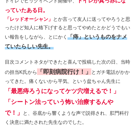
トイレが真っ赤にな
トイレでビッグイベント開催中、
っていたある日。
「レッドオーシャン」
とか言って友人に送ってやろうと思
ったけど知人に格下げすると思ってやめたとかどうでもい
「痔」というものをナメ
い報告をしながら、とにかく
ていたらしい先生。
目次コメントネタができたと喜んで投稿した次の日、当時
「即刻病院行け！」
の担当K氏から
とガチ電話がかか
ってきた。痛くないから平気、という盆ちゃん先生に
「最悪痔ろうになってケツ穴増えるで！」
「シートン法っていう怖い治療するんや
で！」
と、谷底から響くような声で説得され、肛門科行
く決意に満たされた先生なのでした。