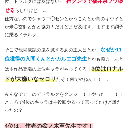
指クンッで福井県ブッ壊
位、ドラルクには及ばない･･･
せる
らしいけど！←
仕方ないのでシャウエ◯センとかうこんとか鳥のキウイと
か米◯玄師とかと協力！だけどまだ及ばず。ますます調子
に乗るドラルク。
なぜか11
そこで他掲載誌の鬼を滅するあの主人公とか、
位獲得の入間くんとかカルエゴ先生
とかも協力！あと
3位はロナル
は本作品登場の上位キャラがやってくる！
ドが大嫌いなセロリ
だぞ！何でやねん！！！←
みんなでせーのでドラルクをクンッ！！！やったー！！！
ところで4位のキャラは主役回やるって言ってたけど誰だ
ったの？
4位は、作者の盆ノ木至先生です！