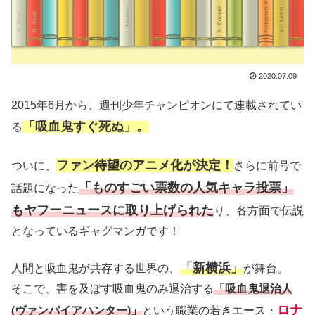
2020.07.09
2015年6月から、週刊少年チャンピオンにて連載されてい
「吸血鬼すぐ死ぬ」。
る
ファン待望のアニメ化が決定！
ついに、
さらに前号で
「ものすごい票数の人気キャラ投票」
話題になった
もヤフーニュースに取り上げられた
り、各方面で伝説
となっているギャグマンガです！
「新横浜」
人間と吸血鬼が共存する世界の、
が舞台。
そこで、害を及ぼす吸血鬼のみ退治する
「吸血鬼退治人
ロナ
(ヴァンパイアハンター)」
という職業の若きエース・