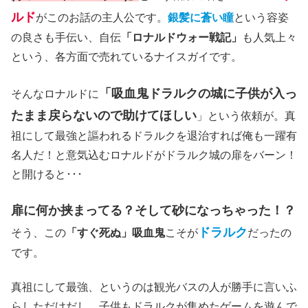
ルド
がこのお話の主人公です。
銀髪に蒼い瞳
という容姿
の良さも手伝い、自伝
「ロナルドウォー戦記」
も人気上々
という、各方面で売れているナイスガイです。
「吸血鬼ドラルクの城に子供が入っ
そんなロナルドに
たまま戻らないので助けてほしい
」という依頼が。真
祖にして最強と謳われるドラルクを退治すれば俺も一躍有
名人だ！と意気込むロナルドがドラルク城の扉をバーン！
と開けると･･･
扉に何か挟まってる？そして砂になっちゃった！？
ドラルク
そう、この
「すぐ死ぬ」吸血鬼
こそが
だったの
です。
真祖にして最強、というのは観光バスの人が勝手に言いふ
らしただけだし、子供もドラルクが集めたゲームを遊んで