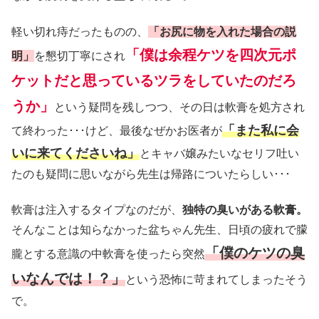
軽い切れ痔だったものの、
「お尻に物を入れた場合の説
「僕は余程ケツを四次元ポ
明」
を懇切丁寧にされ
ケットだと思っているツラをしていたのだろ
うか」
という疑問を残しつつ、その日は軟膏を処方され
「また私に会
て終わった･･･けど、最後なぜかお医者が
いに来てくださいね」
とキャバ嬢みたいなセリフ吐い
たのも疑問に思いながら先生は帰路についたらしい･･･
軟膏は注入するタイプなのだが、
独特の臭いがある軟膏。
そんなことは知らなかった盆ちゃん先生、日頃の疲れで朦
「僕のケツの臭
朧とする意識の中軟膏を使ったら突然
いなんでは！？」
という恐怖に苛まれてしまったそう
で。