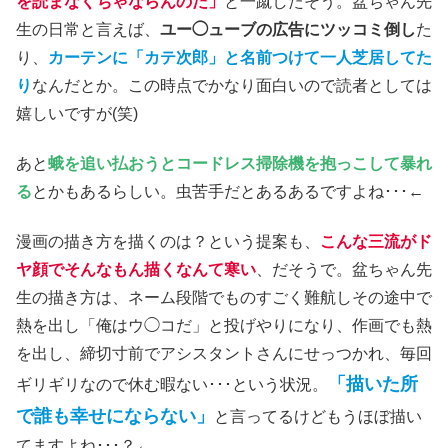
を読まなくちゃならんのだ」
と一蹴したそう。盆ちゃん先
生の日常と言えば、
ユー◯ューブの広告にツッコミ倒し
た
り、
カーテンに「カテ次郎」と名前つけて一人芝居してた
り
なんだとか。この時点でかなり面白いので読者としては
嬉しいですが(笑)
あと
蛾を追い払おうとコードレス掃除機を抱っこして暴れ
る
とかもあるらしい。虫苦手だとあるあるですよね･･･←
漫画の描き方を描くのは？という提案も、
こんな三流がド
ヤ顔でそんなもん描くなんて寒い
、だそうで。盆ちゃん先
生の描き方は、ネーム段階でものすごく難航しその途中で
熱を出し「俺はウ◯コだ」と投げやりになり、作画でも熱
を出し、締切寸前でアシスタントさんにせっつかれ、毎回
「描いた所
ギリギリなので休む暇ない･･･という状況。
で誰も幸せにならない」
と言ってるけどもうほぼ描い
てますよね･･･？←