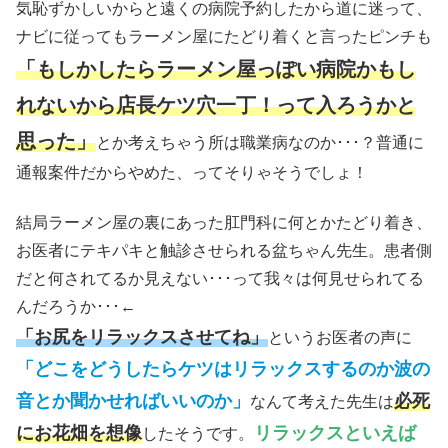
気恥ずかしいからと遠くの病院予約したから道に迷って、
ナビに従ってもラーメン屋にたどり着くと言ったピンチも
「もしかしたらラーメン屋っぽい病院かもし
れないから店長ケツ穴一丁！って入ろうかと
思った」
とか考えちゃう所は職業病なのか･･･？普通に
通報案件だからやめた、ってそりゃそうでしょ！
結局ラーメン屋の裏にあった肛門科に何とかたどり着き、
お医者にテキパキと触診させられる盆ちゃん先生。患者側
だと何されてるか見えない･･･って我々は何見せられてる
んだろうか･･･←
「お尻をリラックスさせてね」
というお医者の声に
「どこをどうしたらケツはリラックスするのか波の
音とか聞かせればいいのか」
必死
なんて考えた先生は
にお花畑を想像
リラックスといえば
したそうです。