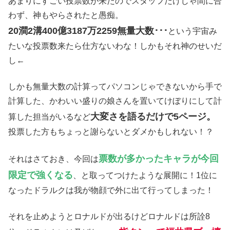
あまりにすごい投票数が来たのでスタッフだけじゃ間に合
わず、神もやらされたと愚痴。
20澗2溝400億3187万2259無量大数･･･
という宇宙み
たいな投票数来たら仕方ないわな！しかもそれ神のせいだ
し←
しかも無量大数の計算ってパソコンじゃできないから手で
計算した、かわいい盛りの娘さんを置いてけぼりにして計
大変さを語るだけで5ページ。
算した担当がいるなど
投票した方もちょっと謝らないとダメかもしれない！？
票数が多かったキャラが今回
それはさておき、今回は
限定で強くなる
、と取ってつけたような展開に！1位に
なったドラルクは我が物顔で外に出て行ってしまった！
それを止めようとロナルドが出るけどロナルドは所詮8