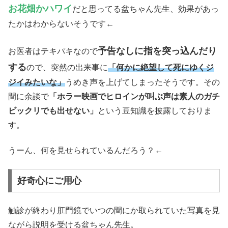
お花畑かハワイ
だと思ってる盆ちゃん先生、効果があっ
たかはわからないそうです←
予告なしに指を突っ込んだり
お医者はテキパキなので
する
ので、突然の出来事に
「何かに絶望して死にゆくジ
ジイみたいな」
うめき声を上げてしまったそうです。その
間に余談で
「ホラー映画でヒロインが叫ぶ声は素人のガチ
ビックリでも出せない」
という豆知識を披露しておりま
す。
うーん、何を見せられているんだろう？←
好奇心にご用心
触診が終わり肛門鏡でいつの間にか取られていた写真を見
ながら説明を受ける盆ちゃん先生。